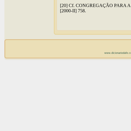
[20] Cf. CONGREGAÇÃO PARA A DO
[2000-II] 758.
www.dicionariodafe.c