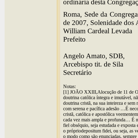
ordinária desta Congrega
Roma, Sede da Congregaç
de 2007, Solenidade dos 
William Cardeal Levada
Prefeito
Angelo Amato, SDB,
Arcebispo tit. de Sila
Secretário
Notas:
[1] JOÃO XXIII,Alocução de 11 de Ou
doutrina católica íntegra e imutável, 
doutrina cristã, na sua inteireza e se
com serena e pacífica adesão …É neces
cristã, católica e apostólica veement
cada vez mais ampla e profunda… É nec
fiel obséquio, seja estudada e expost
o própriodepositum fidei, ou seja, as 
o modo como são enunciadas, sempre 