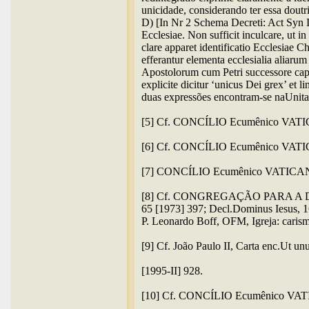
unicidade, considerando ter essa dou
D) [In Nr 2 Schema Decreti: Act Syn III
Ecclesiae. Non sufficit inculcare, ut in
clare apparet identificatio Ecclesiae C
efferantur elementa ecclesialia aliaru
Apostolorum cum Petri successore capi
explicite dicitur ‘unicus Dei grex’ et l
duas expressões encontram-se naUnitati
[5] Cf. CONCÍLIO Ecumênico VATIC
[6] Cf. CONCÍLIO Ecumênico VATICANO 
[7] CONCÍLIO Ecumênico VATICANO 
[8] Cf. CONGREGAÇÃO PARA A DOU
65 [1973] 397; Decl.Dominus Iesus, 1
P. Leonardo Boff, OFM, Igreja: cari
[9] Cf. João Paulo II, Carta enc.Ut u
[1995-II] 928.
[10] Cf. CONCÍLIO Ecumênico VATI