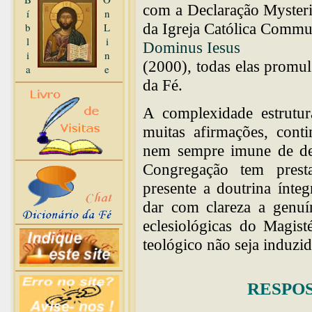
com a Declaração Mysteri
í
n
da Igreja Católica Commu
b
L
l
i
Dominus Iesus
i
n
(2000), todas elas promu
a
e
da Fé.
A complexidade estrutu
muitas afirmações, conti
nem sempre imune de des
Congregação tem presta
presente a doutrina ínteg
dar com clareza a genuí
eclesiológicas do Magist
teológico não seja induzi
RESPOS