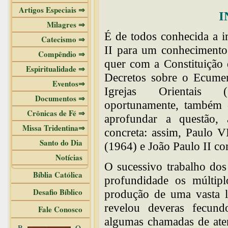
Artigos Especiais ⇒
I
Milagres ⇒
É de todos conhecida a i
Catecismo ⇒
II para um conhecimento 
Compêndio ⇒
quer com a Constituição
Espiritualidade ⇒
Decretos sobre o Ecumeni
Eventos⇒
Igrejas Orientais (
Documentos ⇒
oportunamente, também 
Crônicas de Fé ⇒
aprofundar a questão, 
Missa Tridentina⇒
concreta: assim, Paulo V
Santo do Dia
(1964) e João Paulo II co
Notícias
O sucessivo trabalho dos
Bíblia Católica
profundidade os múltipl
Desafio Bíblico
produção de uma vasta li
revelou deveras fecund
Fale Conosco
algumas chamadas de ate
B
O