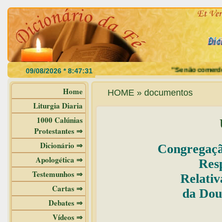
"Se não comerdes a car
Home
HOME » documentos
Liturgia Diaria
1000 Calúnias
Protestantes ⇒
Dicionário ⇒
Congregaçã
Apologética ⇒
Resp
Testemunhos ⇒
Relativ
Cartas ⇒
da Dou
Debates ⇒
Vídeos ⇒