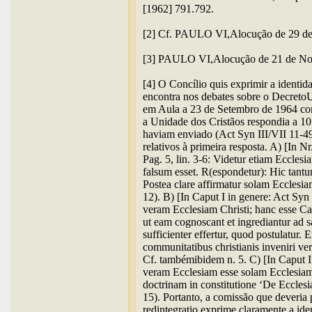
[1962] 791.792.
[2] Cf. PAULO VI,Alocução de 29 de
[3] PAULO VI,Alocução de 21 de No
[4] O Concílio quis exprimir a identida
encontra nos debates sobre o DecretoU
em Aula a 23 de Setembro de 1964 com
a Unidade dos Cristãos respondia a 1
haviam enviado (Act Syn III/VII 11-
relativos à primeira resposta. A) [In 
Pag. 5, lin. 3-6: Videtur etiam Eccle
falsum esset. R(espondetur): Hic tant
Postea clare affirmatur solam Ecclesi
12). B) [In Caput I in genere: Act Syn
veram Ecclesiam Christi; hanc esse 
ut eam cognoscant et ingrediantur ad 
sufficienter effertur, quod postulatur. 
communitatibus christianis inveniri veri
Cf. tambémibidem n. 5. C) [In Caput I 
veram Ecclesiam esse solam Ecclesia
doctrinam in constitutione ‘De Ecclesia
15). Portanto, a comissão que deveria
redintegratio exprime claramente a iden