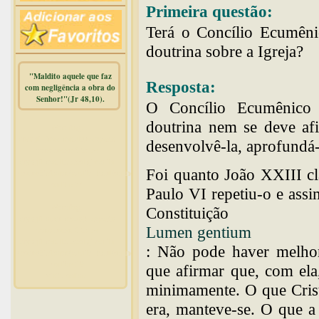
Primeira questão:
Terá o Concílio Ecumêni
doutrina sobre a Igreja?
"Maldito aquele que faz
Resposta:
com negligência a obra do
Senhor!"(Jr 48,10).
O Concílio Ecumênico 
doutrina nem se deve af
Warning
:
mysqli_free_result() expects
desenvolvê-la, aprofundá
parameter 1 to be
mysqli_result, bool given in
Foi quanto João XXIII cl
/home/dicionar/public_html/online.php
on line
14
Paulo VI repetiu-o e ass
Warning
:
Constituição
mysqli_num_rows() expects
Lumen gentium
parameter 1 to be
mysqli_result, bool given in
: Não pode haver melhor
/home/dicionar/public_html/online.php
on line
19
que afirmar que, com ela
Visit. online:
minimamente. O que Cris
era, manteve-se. O que a