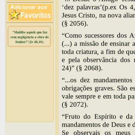
‘dez palavras’(p.ex Os 4
Jesus Cristo, na nova alia
(§ 2056).
"Maldito aquele que faz
“Como sucessores dos Ap
com negligência a obra do
Senhor!"(Jr 48,10).
(...) a missão de ensinar
toda criatura, a fim de q
Warning
:
e pela observância dos
mysqli_free_result() expects
parameter 1 to be
24)” (§ 2068).
mysqli_result, bool given in
/home/dicionar/public_html/online.php
on line
14
“...os dez mandamentos 
obrigações graves. São e
Warning
:
mysqli_num_rows() expects
vale sempre e em toda pa
parameter 1 to be
mysqli_result, bool given in
(§ 2072).
/home/dicionar/public_html/online.php
on line
19
“Fruto do Espírito e da 
Visit. online:
mandamentos de Deus e d
Se observais os meus 