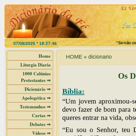
"Se não comerd
Home
HOME » dicionario
Liturgia Diaria
1000 Calúnias
Os D
Protestantes ⇒
Dicionário ⇒
Bíblia:
Apologética ⇒
“Um jovem aproximou-se 
Testemunhos ⇒
devo fazer de bom para ter
Cartas ⇒
queres entrar na vida, o
Debates ⇒
“Eu sou o Senhor, teu D
Vídeos ⇒