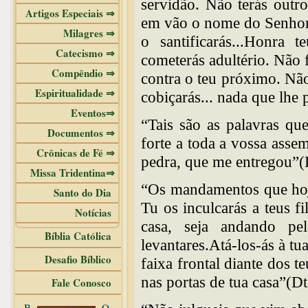
servidão. Não terás outr
Artigos Especiais ⇒
em vão o nome do Senhor,
Milagres ⇒
o santificarás...Honra 
Catecismo ⇒
cometerás adultério. Não 
Compêndio ⇒
contra o teu próximo. Nã
Espiritualidade ⇒
cobiçarás... nada que lhe 
Eventos⇒
“Tais são as palavras qu
Documentos ⇒
forte a toda a vossa asse
Crônicas de Fé ⇒
pedra, que me entregou”(
Missa Tridentina⇒
“Os mandamentos que hoje
Santo do Dia
Tu os inculcarás a teus fi
Notícias
casa, seja andando pe
Bíblia Católica
levantares.Atá-los-ás à t
Desafio Bíblico
faixa frontal diante dos t
nas portas de tua casa”(Dt
Fale Conosco
B
O