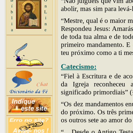
“Não julgueis que vim abo
í
n
abolir, mas sim para levá-
b
L
l
i
“Mestre, qual é o maior 
i
n
Respondeu Jesus: Amarás 
a
e
de toda tua alma e de todo
primeiro mandamento. E o
teu próximo como a ti m
Catecismo:
“Fiel à Escritura e de a
da Igreja reconheceu
significado primordiais” 
“Os dez mandamentos enu
do próximo. Os três prim
os outros sete ao amor d
“... Desde o Antigo Test