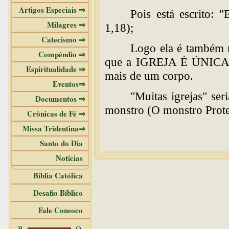
Artigos Especiais ⇒
Pois está escrito: 
Milagres ⇒
1,18);
Catecismo ⇒
Logo ela é também m
Compêndio ⇒
que a IGREJA É ÚNICA:
Espiritualidade ⇒
mais de um corpo.
Eventos⇒
"Muitas igrejas" se
Documentos ⇒
monstro (O monstro Prote
Crônicas de Fé ⇒
Missa Tridentina⇒
Santo do Dia
Notícias
Bíblia Católica
Desafio Bíblico
Fale Conosco
B
O