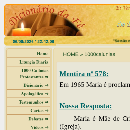
"Se não com
Home
HOME » 1000calunias
Liturgia Diaria
1000 Calúnias
Mentira nº 578:
Protestantes ⇒
Em 1965 Maria é proclama
Dicionário ⇒
Apologética ⇒
Testemunhos ⇒
Nossa Resposta:
Cartas ⇒
Maria é Mãe de Cr
Debates ⇒
(Igreja).
Vídeos ⇒