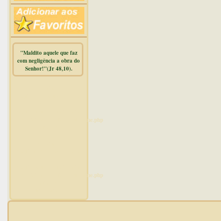
"Maldito aquele que faz
com negligência a obra do
Senhor!"(Jr 48,10).
Warning
:
mysqli_free_result() expects
parameter 1 to be
mysqli_result, bool given in
/home/dicionar/public_html/online.php
on line
14
Warning
:
mysqli_num_rows() expects
parameter 1 to be
mysqli_result, bool given in
/home/dicionar/public_html/online.php
on line
19
Visit. online: