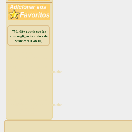
"Maldito aquele que faz
com negligência a obra do
Senhor!"(Jr 48,10).
Warning
:
mysqli_free_result() expects
parameter 1 to be
mysqli_result, bool given in
/home/dicionar/public_html/online.php
on line
14
Warning
:
mysqli_num_rows() expects
parameter 1 to be
mysqli_result, bool given in
/home/dicionar/public_html/online.php
on line
19
Visit. online: