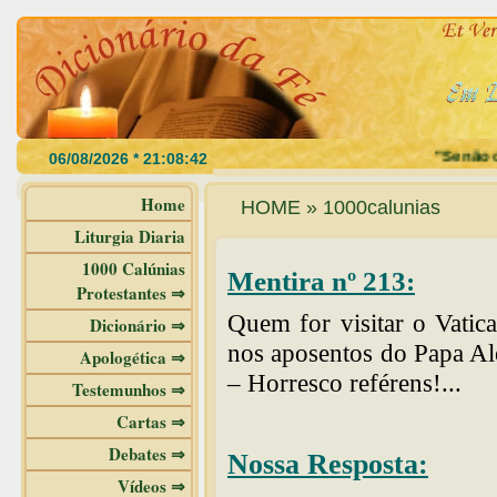
"Se não co
Home
HOME » 1000calunias
Liturgia Diaria
1000 Calúnias
Mentira nº 213:
Protestantes ⇒
Quem for visitar o Vatic
Dicionário ⇒
nos aposentos do Papa Al
Apologética ⇒
– Horresco reférens!...
Testemunhos ⇒
Cartas ⇒
Debates ⇒
Nossa Resposta:
Vídeos ⇒