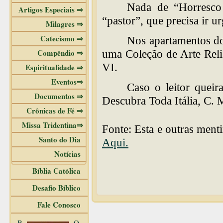
Nada de “Horresco 
Artigos Especiais ⇒
“pastor”, que precisa ir u
Milagres ⇒
Catecismo ⇒
Nos apartamentos do
Compêndio ⇒
uma Coleção de Arte Reli
VI.
Espiritualidade ⇒
Eventos⇒
Caso o leitor queira
Documentos ⇒
Descubra Toda Itália, C. M
Crônicas de Fé ⇒
Missa Tridentina⇒
Fonte: Esta e outras ment
Santo do Dia
Aqui.
Notícias
Bíblia Católica
Desafio Bíblico
Fale Conosco
B
O