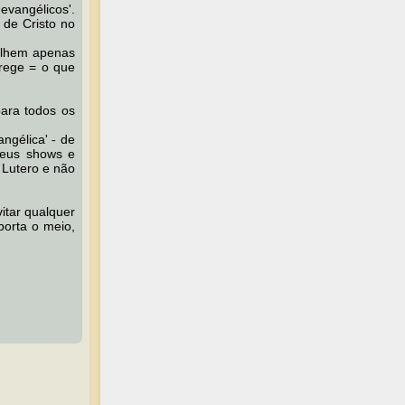
evangélicos'.
 de Cristo no
olhem apenas
erege = o que
para todos os
ngélica' - de
seus shows e
 Lutero e não
itar qualquer
porta o meio,