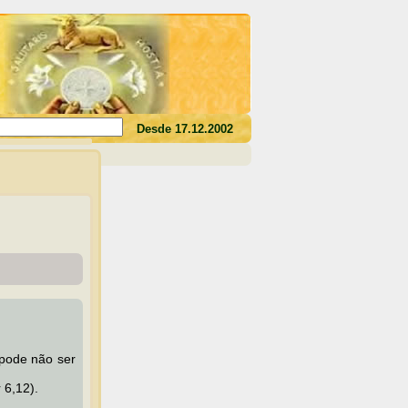
es o seu sangue, não tereis a vida em vós"(Jo 6,53)
Desde 17.12.2002
 pode não ser
 6,12).