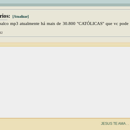
ios:
[Atualizar]
 palco mp3 atualmente há mais de 30.800 "CATÓLICAS" que vc pode o
:12
JESUS TE AMA . . . . . .