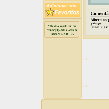
Comentár
Albert
: no
grátis!!
"Maldito aquele que faz
19/12/2013 16:40
com negligência a obra do
Senhor!"(Jr 48,10).
Warning
:
mysqli_free_result() expects
parameter 1 to be
mysqli_result, bool given in
/home/dicionar/public_html/online.php
on line
14
Warning
:
mysqli_num_rows() expects
parameter 1 to be
mysqli_result, bool given in
/home/dicionar/public_html/online.php
on line
19
Visit. online: