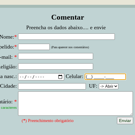
Comentar
Preencha os dados abaixo.... e envie
Nome:
*
elido:
*
(Para aparecer nos comentários)
-mail:
*
eligião:
a nasc.:
Celular:
Cidade:
UF:
tário:
*
caracteres
(
*
) Preenchimento obrigatório