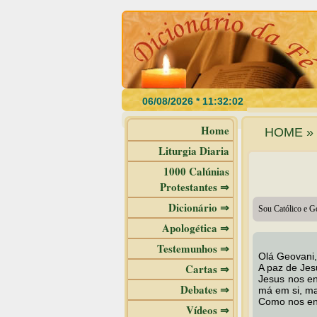
Home
HOME » 
Liturgia Diaria
1000 Calúnias
Protestantes ⇒
Dicionário ⇒
Sou Católico e Go
Apologética ⇒
Testemunhos ⇒
Olá Geovani,
Cartas ⇒
A paz de Jes
Jesus nos en
Debates ⇒
má em si, ma
Como nos en
Vídeos ⇒