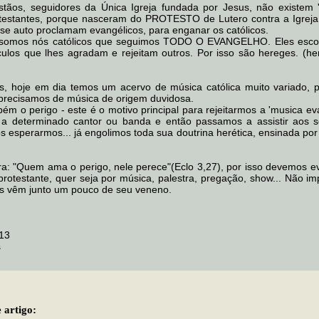
stãos, seguidores da Única Igreja fundada por Jesus, não existem '
testantes, porque nasceram do PROTESTO de Lutero contra a Igreja
 se auto proclamam evangélicos, para enganar os católicos.
 somos nós católicos que seguimos TODO O EVANGELHO. Eles esc
culos que lhes agradam e rejeitam outros. Por isso são hereges. (h
, hoje em dia temos um acervo de música católica muito variado, 
precisamos de música de origem duvidosa.
bém o perigo - este é o motivo principal para rejeitarmos a 'musica eva
s a determinado cantor ou banda e então passamos a assistir aos 
 esperarmos... já engolimos toda sua doutrina herética, ensinada por
ura: "Quem ama o perigo, nele perece"(Eclo 3,27), por isso devemos ev
protestante, quer seja por música, palestra, pregação, show... Não im
s vêm junto um pouco de seu veneno.
13
s
 artigo: