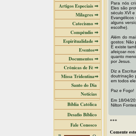
Para nós cri
Artigos Especiais ⇒
Eles são pro
século XVI e
Milagres ⇒
Evangélicos
Catecismo ⇒
alguns versí
escolhe).
Compêndio ⇒
Além do mais
Espiritualidade ⇒
gostos: Não 
E existe tam
Eventos⇒
afeiçoar-no
quanto menos
Documentos ⇒
por Jesus.
Crônicas de Fé ⇒
Diz a Escrit
Missa Tridentina⇒
doutrinação 
em todos ele
Santo do Dia
Paz e Fogo!
Notícias
Em 18/04/20
Bíblia Católica
Nilton Fonte
Desafio Bíblico
***
Fale Conosco
Comente este
B
O