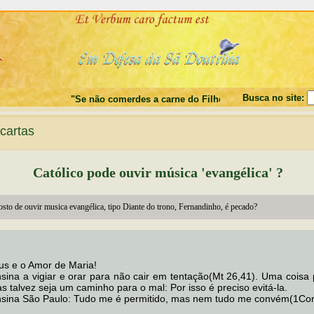
Busca no site:
"Se não comerdes a carne do Filho do Homem, e não beberd
cartas
Católico pode ouvir música 'evangélica' ?
sto de ouvir musica evangélica, tipo Diante do trono, Fernandinho, é pecado?
us e o Amor de Maria!
sina a vigiar e orar para não cair em tentação(Mt 26,41). Uma coisa
s talvez seja um caminho para o mal: Por isso é preciso evitá-la.
sina São Paulo: Tudo me é permitido, mas nem tudo me convém(1Cor