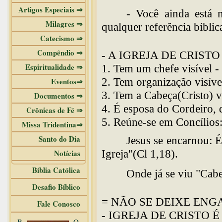
Artigos Especiais ⇒
- Você ainda está n
Milagres ⇒
qualquer referência bíblic
Catecismo ⇒
Compêndio ⇒
- A IGREJA DE CRISTO
Espiritualidade ⇒
1. Tem um chefe visível -
2. Tem organização visíve
Eventos⇒
3. Tem a Cabeça(Cristo) vi
Documentos ⇒
4. É esposa do Cordeiro, q
Crônicas de Fé ⇒
5. Reúne-se em Concílios:
Missa Tridentina⇒
Santo do Dia
Jesus se encarnou: 
Igreja"(Cl 1,18).
Notícias
Bíblia Católica
Onde já se viu "Cabe
Desafio Bíblico
= NÃO SE DEIXE ENG
Fale Conosco
- IGREJA DE CRISTO É U
B
O