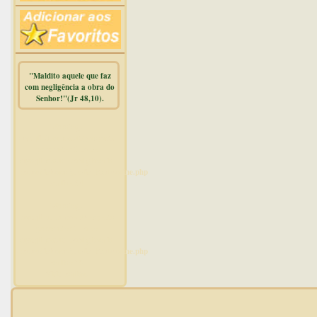
"Maldito aquele que faz
com negligência a obra do
Senhor!"(Jr 48,10).
Warning
:
mysqli_free_result() expects
parameter 1 to be
mysqli_result, bool given in
/home/dicionar/public_html/online.php
on line
14
Warning
:
mysqli_num_rows() expects
parameter 1 to be
mysqli_result, bool given in
/home/dicionar/public_html/online.php
on line
19
Visit. online: