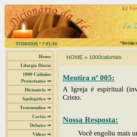
"Se não co
Home
HOME » 1000calunias
Liturgia Diaria
1000 Calúnias
Mentira nº 005:
Protestantes ⇒
A Igreja é espiritual (i
Dicionário ⇒
Cristo.
Apologética ⇒
Testemunhos ⇒
Cartas ⇒
Nossa Resposta:
Debates ⇒
Você engoliu mais um
Vídeos ⇒