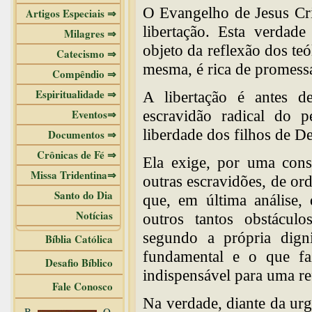
O Evangelho de Jesus Cri
Artigos Especiais ⇒
libertação. Esta verdade
Milagres ⇒
objeto da reflexão dos t
Catecismo ⇒
mesma, é rica de promess
Compêndio ⇒
Espiritualidade ⇒
A libertação é antes de
Eventos⇒
escravidão radical do 
liberdade dos filhos de D
Documentos ⇒
Crônicas de Fé ⇒
Ela exige, por uma conse
Missa Tridentina⇒
outras escravidões, de ord
Santo do Dia
que, em última análise,
Notícias
outros tantos obstácu
segundo a própria dign
Bíblia Católica
fundamental e o que fa
Desafio Bíblico
indispensável para uma ref
Fale Conosco
Na verdade, diante da ur
B
O