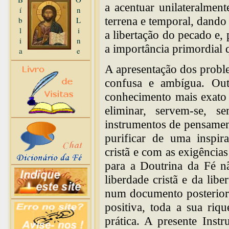
a acentuar unilateralmen
í
n
terrena e temporal, dando
b
L
l
i
a libertação do pecado e, 
i
n
a importância primordial 
a
e
A apresentação dos proble
confusa e ambígua. Ou
conhecimento mais exato 
eliminar, servem-se, se
instrumentos de pensament
purificar de uma inspir
cristã e com as exigência
para a Doutrina da Fé nã
liberdade cristã e da lib
num documento posterior,
positiva, toda a sua riq
prática. A presente Inst