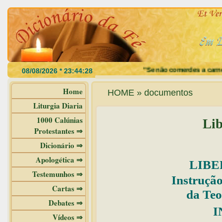
"Se não comerdes a carne do Filh
Home
HOME » documentos
Liturgia Diaria
1000 Calúnias
Lib
Protestantes ⇒
Dicionário ⇒
Apologética ⇒
LIBE
Testemunhos ⇒
Instrução
Cartas ⇒
da Teo
Debates ⇒
I
Vídeos ⇒