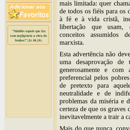
mais limitada: quer chama
de todos os fiéis para os 
à fé e à vida cristã, in
libertação que usam, d
"Maldito aquele que faz
conceitos assumidos d
com negligência a obra do
Senhor!"(Jr 48,10).
marxista.
Warning
:
Esta advertência não dev
mysqli_free_result() expects
uma desaprovação de t
parameter 1 to be
mysqli_result, bool given in
generosamente e com au
/home/dicionar/public_html/online.php
on line
14
preferencial pelos pobre
de pretexto para aque
Warning
:
mysqli_num_rows() expects
neutralidade e de indif
parameter 1 to be
mysqli_result, bool given in
problemas da miséria e da
/home/dicionar/public_html/online.php
certeza de que os graves 
on line
19
Visit. online:
inevitavelmente a trair a 
Mais do que nunca, conv