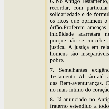
6. No Antigo Testamento,
recordar, com particula
solidariedade e de formu
os ricos que oprimem o
órfão.Proferem ameaças 
iniqüidade acarretará ne
porque não se concebe a
justiça. A justiça em re
homens são inseparáveis
pobre.
7. Semelhantes exigê
Testamento. Ali são até 
das Bem-aventuranças. C
no mais íntimo do coraçã
8. Já anunciado no Ant
fraterno estendido a tod