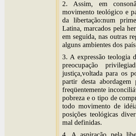
2. Assim, em consonâ
movimento teológico e pa
da libertação:num pri
Latina, marcados pela hera
em seguida, nas outras 
alguns ambientes dos paíse
3. A expressão teologia 
preocupação privilegi
justiça,voltada para os 
partir desta abordagem 
freqüentemente inconciliáv
pobreza e o tipo de comp
todo movimento de idéia
posições teológicas diver
mal definidas.
4. A aspiração pela lib