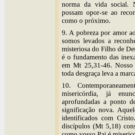
norma da vida social. 
possam opor-se ao reco
como o próximo.
9. A pobreza por amor ao
somos levados a reconh
misteriosa do Filho de De
é o fundamento das inexa
em Mt 25,31-46. Nosso S
toda desgraça leva a marc
10. Contemporaneamen
misericórdia, já enu
aprofundadas a ponto d
significação nova. Aque
identificados com Crist
discípulos (Mt 5,18) con
como vosso Pai é miserico