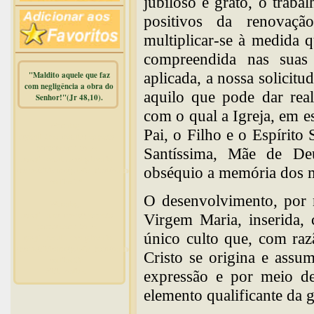
jubiloso e grato, o trabal
positivos da renovaçã
multiplicar-se à medida 
compreendida nas suas
aplicada, a nossa solicitu
"Maldito aquele que faz
com negligência a obra do
aquilo que pode dar real
Senhor!"(Jr 48,10).
com o qual a Igreja, em es
Warning
:
Pai, o Filho e o Espírito
mysqli_free_result() expects
parameter 1 to be
Santíssima, Mãe de De
mysqli_result, bool given in
obséquio a memória dos má
/home/dicionar/public_html/online.php
on line
14
O desenvolvimento, por 
Warning
:
mysqli_num_rows() expects
Virgem Maria, inserida,
parameter 1 to be
único culto que, com raz
mysqli_result, bool given in
/home/dicionar/public_html/online.php
Cristo se origina e assu
on line
19
Visit. online:
expressão e por meio de
elemento qualificante da 