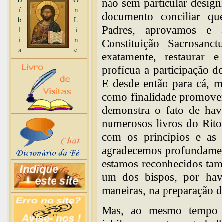
não sem particular desígn
í
n
documento conciliar qu
b
L
Padres, aprovamos e a
l
i
i
n
Constituição Sacrosan
a
e
exatamente, restaurar 
profícua a participação d
E desde então para cá, m
como finalidade promove
demonstra o fato de hav
numerosos livros do Rit
com os princípios e as
agradecemos profundament
estamos reconhecidos tam
um dos bispos, por hav
maneiras, na preparação de
Mas, ao mesmo tempo 