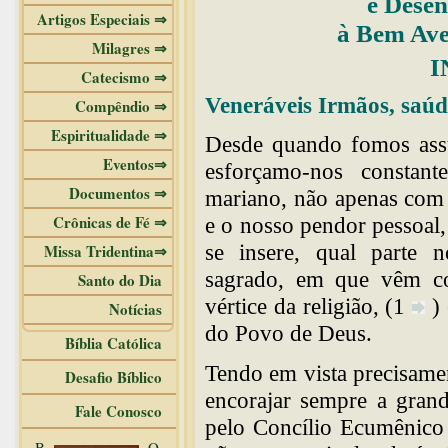
e Desen
Artigos Especiais ⇒
à Bem Av
Milagres ⇒
I
Catecismo ⇒
Veneráveis Irmãos, saúd
Compêndio ⇒
Espiritualidade ⇒
Desde quando fomos assu
Eventos⇒
esforçamo-nos constan
Documentos ⇒
mariano, não apenas com o 
Crônicas de Fé ⇒
e o nosso pendor pessoal
se insere, qual parte n
Missa Tridentina⇒
sagrado, em que vêm con
Santo do Dia
vértice da religião, (1
)
Notícias
do Povo de Deus.
Bíblia Católica
Tendo em vista precisame
Desafio Bíblico
encorajar sempre a grand
Fale Conosco
pelo Concílio Ecumênico 
B
O