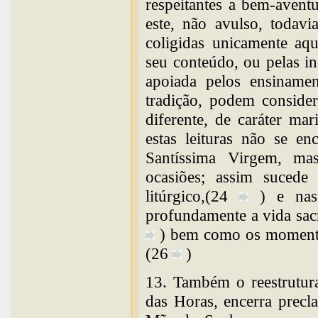
respeitantes a bem-aven
este, não avulso, todavi
coligidas unicamente aqu
seu conteúdo, ou pelas i
apoiada pelos ensiname
tradição, podem conside
diferente, de caráter ma
estas leituras não se en
Santíssima Virgem, ma
ocasiões; assim suced
litúrgico,(24
) e nas
profundamente a vida sacr
) bem como os momentos
(26
)
13. Também o reestrutura
das Horas, encerra precl