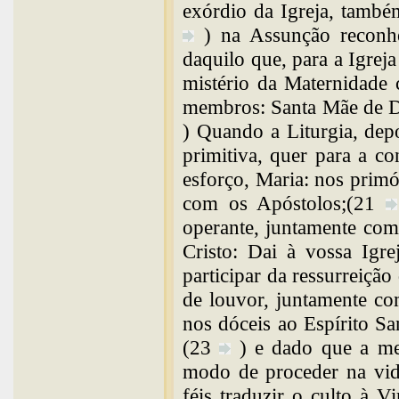
exórdio da Igreja, també
) na Assunção reconh
daquilo que, para a Igreja 
mistério da Maternidade
membros: Santa Mãe de De
) Quando a Liturgia, depo
primitiva, quer para a c
esforço, Maria: nos prim
com os Apóstolos;(21
operante, juntamente com 
Cristo: Dai à vossa Igre
participar da ressurreiçã
de louvor, juntamente com
nos dóceis ao Espírito Sa
(23
) e dado que a m
modo de proceder na vid
féis traduzir o culto à