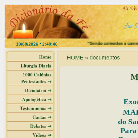
"Se não comerdes a carne do Filho
Home
HOME » documentos
Liturgia Diaria
1000 Calúnias
M
Protestantes ⇒
Dicionário ⇒
Apologética ⇒
Exor
Testemunhos ⇒
MAR
Cartas ⇒
do Sa
Debates ⇒
Para
Vídeos ⇒