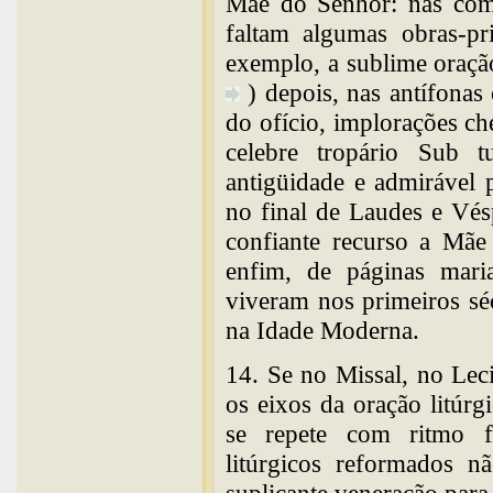
Mãe do Senhor: nas comp
faltam algumas obras-pr
exemplo, a sublime oraçã
) depois, nas antífonas
do ofício, implorações che
celebre tropário Sub 
antigüidade e admirável 
no final de Laudes e Vés
confiante recurso a Mãe 
enfim, de páginas mari
viveram nos primeiros sé
na Idade Moderna.
14. Se no Missal, no Lec
os eixos da oração litúr
se repete com ritmo f
litúrgicos reformados n