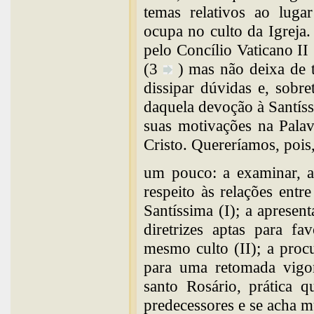
temas relativos ao lug
ocupa no culto da Igreja.
pelo Concílio Vaticano I
(3
) mas não deixa de t
dissipar dúvidas e, sobr
daquela devoção à Santíss
suas motivações na Palav
Cristo. Quereríamos, pois
um pouco: a examinar, a
respeito às relações entr
Santíssima (I); a apresen
diretrizes aptas para f
mesmo culto (II); a procu
para uma retomada vigor
santo Rosário, prática 
predecessores e se acha mu