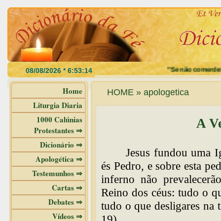
"Se não comerdes a carn
Home
HOME » apologetica
Liturgia Diaria
1000 Calúnias
A Ve
Protestantes ⇒
Dicionário ⇒
Jesus fundou uma Igr
Apologética ⇒
és Pedro, e sobre esta ped
Testemunhos ⇒
inferno não prevalecerã
Cartas ⇒
Reino dos céus: tudo o que
Debates ⇒
tudo o que desligares na 
Vídeos ⇒
19).