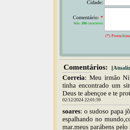
Cidade:
Comentário:
*
Máx:
200
caracteres
(
*
) Preenchime
Comentários:
[Atualiz
Correia
: Meu irmão Nil
tinha encontrado um si
Deus te abençoe e te prot
02/12/2024 22:01:59
soares
: o sudoso papa jõ
espalhando no mundo,c
mar.meus parábens pelo s