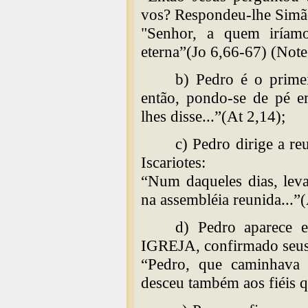
vos? Respondeu-lhe Simã
"Senhor, a quem iríam
eterna”(Jo 6,66-67) (Note
b) Pedro é o primei
então, pondo-se de pé 
lhes disse...”(At 2,14);
c) Pedro dirige a re
Iscariotes:
“Num daqueles dias, lev
na assembléia reunida...”(
d) Pedro aparece 
IGREJA, confirmado seus
“Pedro, que caminhava 
desceu também aos fiéis 