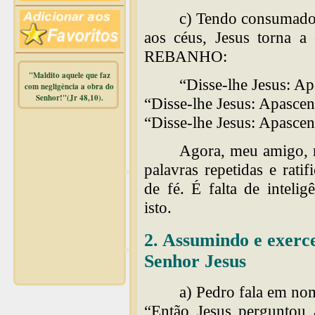
c) Tendo consumado 
aos céus, Jesus torna 
REBANHO:
"Maldito aquele que faz
“Disse-lhe Jesus: Ap
com negligência a obra do
Senhor!"(Jr 48,10).
“Disse-lhe Jesus: Apascen
“Disse-lhe Jesus: Apascen
Warning
:
mysqli_free_result() expects
Agora, meu amigo, n
parameter 1 to be
mysqli_result, bool given in
palavras repetidas e rati
/home/dicionar/public_html/online.php
on line
14
de fé. É falta de inteli
isto.
Warning
:
mysqli_num_rows() expects
parameter 1 to be
2. Assumindo e exerc
mysqli_result, bool given in
/home/dicionar/public_html/online.php
Senhor Jesus
on line
19
Visit. online:
a) Pedro fala em nom
“Então Jesus perguntou 