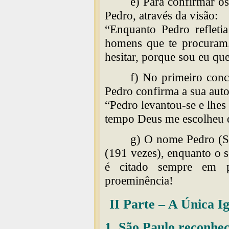
e) Para confirmar o
Pedro, através da visão:
“Enquanto Pedro refletia
homens que te procuram.
hesitar, porque sou eu qu
f) No primeiro concí
Pedro confirma a sua auto
“Pedro levantou-se e lhes 
tempo Deus me escolheu d
g) O nome Pedro (Si
(191 vezes), enquanto o 
é citado sempre em pr
proeminência!
II Parte – A Única Ig
1. São Paulo reconhec