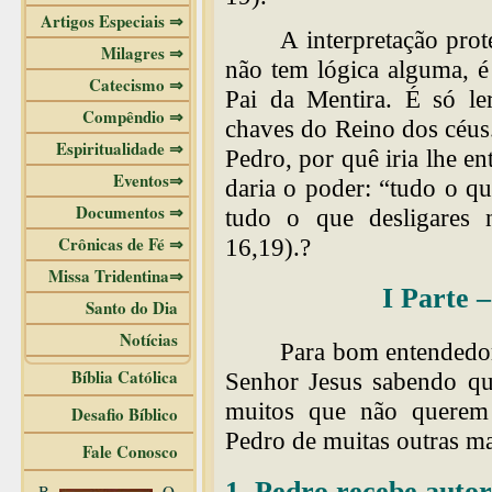
Artigos Especiais ⇒
A interpretação prot
Milagres ⇒
não tem lógica alguma, é
Catecismo ⇒
Pai da Mentira. É só ler
Compêndio ⇒
chaves do Reino dos céus.
Espiritualidade ⇒
Pedro, por quê iria lhe e
Eventos⇒
daria o poder: “tudo o que
Documentos ⇒
tudo o que desligares n
Crônicas de Fé ⇒
16,19).?
Missa Tridentina⇒
I Parte 
Santo do Dia
Notícias
Para bom entendedor
Bíblia Católica
Senhor Jesus sabendo qu
muitos que não querem 
Desafio Bíblico
Pedro de muitas outras ma
Fale Conosco
1. Pedro recebe autor
B
O