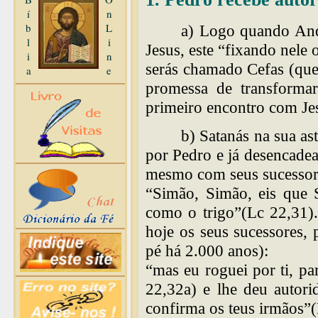
í
n
b
L
a) Logo quando And
l
i
Jesus, este “fixando nele 
i
n
serás chamado Cefas (que
a
e
promessa de transforma
primeiro encontro com Je
b) Satanás na sua as
por Pedro e já desencadea
mesmo com seus sucessores
“Simão, Simão, eis que 
como o trigo”(Lc 22,31).
hoje os seus sucessores, 
pé há 2.000 anos):
“mas eu roguei por ti, pa
22,32a) e lhe deu autori
confirma os teus irmãos”