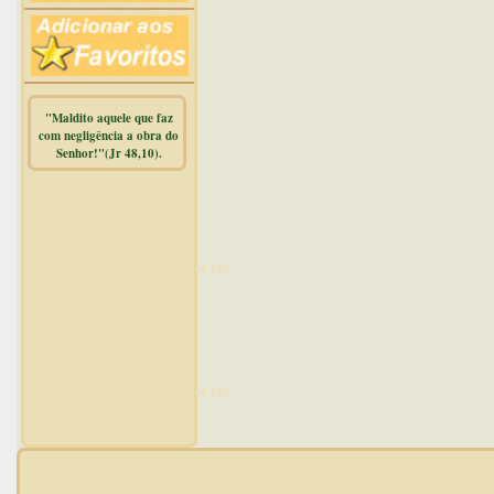
"Maldito aquele que faz
com negligência a obra do
Senhor!"(Jr 48,10).
Warning
:
mysqli_free_result() expects
parameter 1 to be
mysqli_result, bool given in
/home/dicionar/public_html/online.php
on line
14
Warning
:
mysqli_num_rows() expects
parameter 1 to be
mysqli_result, bool given in
/home/dicionar/public_html/online.php
on line
19
Visit. online: