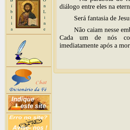
í
n
diálogo entre eles na eter
b
L
l
i
Será fantasia de Jesu
i
n
a
e
Não caiam nesse emb
Cada um de nós com
imediatamente após a mort