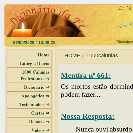
"Se não com
Home
HOME » 1000calunias
Liturgia Diaria
1000 Calúnias
Mentira nº 661:
Protestantes ⇒
Os mortos estão dormindo
Dicionário ⇒
podem fazer...
Apologética ⇒
Testemunhos ⇒
Cartas ⇒
Nossa Resposta:
Debates ⇒
Nunca ouvi absurdo 
Vídeos ⇒