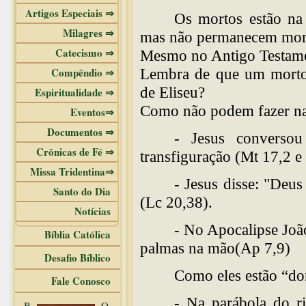
Artigos Especiais ⇒
Os mortos estão na 
Milagres ⇒
mas não permanecem mort
Catecismo ⇒
Mesmo no Antigo Testamen
Compêndio ⇒
Lembra de que um morto 
de Eliseu?
Espiritualidade ⇒
Como não podem fazer na
Eventos⇒
Documentos ⇒
- Jesus converso
Crônicas de Fé ⇒
transfiguração (Mt 17,2 e
Missa Tridentina⇒
- Jesus disse: "Deu
Santo do Dia
(Lc 20,38).
Notícias
- No Apocalipse Joã
Bíblia Católica
palmas na mão(Ap 7,9)
Desafio Bíblico
Como eles estão “do
Fale Conosco
- Na parábola do r
B
O