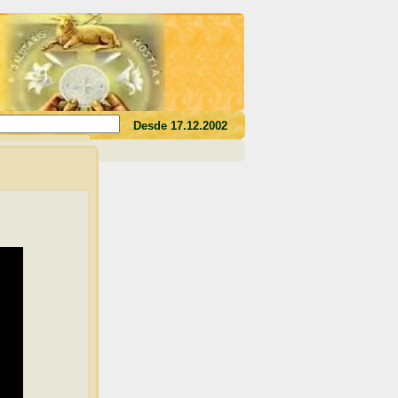
 seu sangue, não tereis a vida em vós"(Jo 6,53)
Desde 17.12.2002