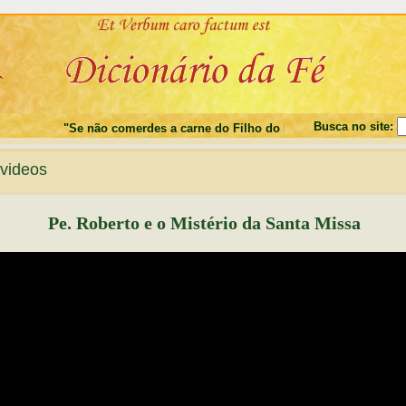
Busca no site:
"Se não comerdes a carne do Filho do Homem, e não beberdes o
videos
Pe. Roberto e o Mistério da Santa Missa