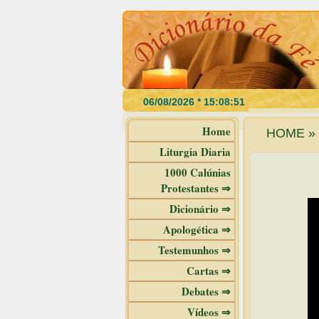
Home
HOME » 
Liturgia Diaria
1000 Calúnias
Protestantes ⇒
Dicionário ⇒
Apologética ⇒
Testemunhos ⇒
Cartas ⇒
Debates ⇒
Vídeos ⇒