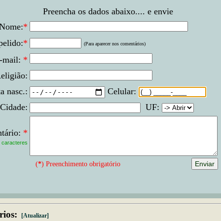
Preencha os dados abaixo.... e envie
Nome:
*
elido:
*
(Para aparecer nos comentários)
-mail:
*
eligião:
a nasc.:
Celular:
Cidade:
UF:
tário:
*
caracteres
(
*
) Preenchimento obrigatório
ios:
[Atualizar]