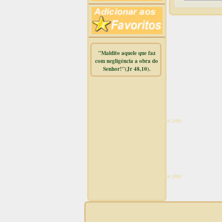
"Maldito aquele que faz
com negligência a obra do
Senhor!"(Jr 48,10).
Warning
:
mysqli_free_result() expects
parameter 1 to be
mysqli_result, bool given in
/home/dicionar/public_html/online.php
on line
14
Warning
:
mysqli_num_rows() expects
parameter 1 to be
mysqli_result, bool given in
/home/dicionar/public_html/online.php
on line
19
Visit. online: