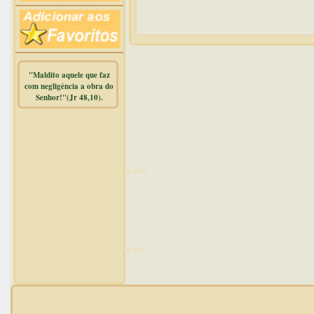
"Maldito aquele que faz
com negligência a obra do
Senhor!"(Jr 48,10).
Warning
:
mysqli_free_result() expects
parameter 1 to be
mysqli_result, bool given in
/home/dicionar/public_html/online.php
on line
14
Warning
:
mysqli_num_rows() expects
parameter 1 to be
mysqli_result, bool given in
/home/dicionar/public_html/online.php
on line
19
Visit. online: