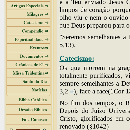
e a Teu enviado Jesus C
Artigos Especiais ⇒
limpos de coração porqu
Milagres ⇒
olho viu e nem o ouvido 
Catecismo ⇒
que Deus preparou para o
Compêndio ⇒
"Seremos semelhantes a E
Espiritualidade ⇒
5,13).
Eventos⇒
Documentos ⇒
Catecismo:
Crônicas de Fé ⇒
Os que morrem na graç
Missa Tridentina⇒
totalmente purificados, 
Santo do Dia
sempre semelhantes a De
Notícias
3,2
)
, face a face(1Cor 
Bíblia Católica
No fim dos tempos, o Re
Desafio Bíblico
Depois do Juízo Univers
Cristo, glorificados em 
Fale Conosco
renovado (§1042)
B
O