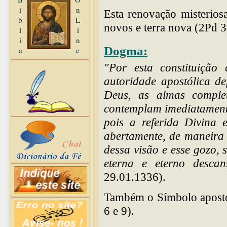
í
n
Esta renovação misterios
b
L
novos e terra nova (2Pd 
l
i
i
n
Dogma:
a
e
"Por esta constituiçã
autoridade apostólica d
Deus, as almas comple
contemplam imediatamente
pois a referida Divina 
abertamente, de maneira 
dessa visão e esse gozo, 
eterna e eterno desca
29.01.1336).
Também o Símbolo apostól
6 e 9).