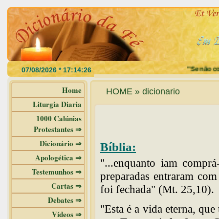
"Se não come
Home
HOME » dicionario
Liturgia Diaria
1000 Calúnias
Protestantes ⇒
Dicionário ⇒
Bíblia:
Apologética ⇒
"...enquanto iam comprá
Testemunhos ⇒
preparadas entraram com 
Cartas ⇒
foi fechada" (Mt. 25,10).
Debates ⇒
"Esta é a vida eterna, qu
Vídeos ⇒