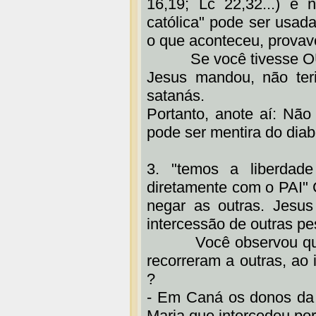
16,19; Lc 22,32...) e 
católica" pode ser usada
o que aconteceu, provav
Se você tivesse OUV
Jesus mandou, não ter
satanás.
Portanto, anote aí: Não
pode ser mentira do diabo
3. "temos a liberdade
diretamente com o PAI" 
negar as outras. Jesu
intercessão de outras p
Você observou quanta
recorreram a outras, ao 
?
- Em Caná os donos da 
Maria que intercedeu por 