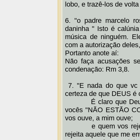
lobo, e trazê-los de vol
6. "o padre marcelo r
daninha " Isto é calúni
música de ninguém. Ele
com a autorização deles
Portanto anote aí:
Não faça acusações se
condenação: Rm 3,8.
7. "E nada do que vc fa
certeza de que DEUS é 
É claro que Deus es
vocês "NÃO ESTÃO COM 
vos ouve, a mim ouve;
e quem vos rejeita, 
rejeita aquele que me en