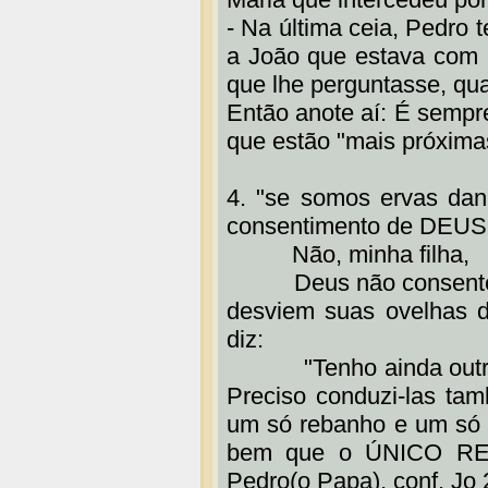
- Na última ceia, Pedro t
a João que estava com 
que lhe perguntasse, qual
Então anote aí: É sempr
que estão "mais próxima
4. "se somos ervas da
consentimento de DEUS.
Não, minha filha,
Deus não consente qu
desviem suas ovelhas d
diz:
"Tenho ainda outras o
Preciso conduzi-las ta
um só rebanho e um só p
bem que o ÚNICO RE
Pedro(o Papa), conf. Jo 