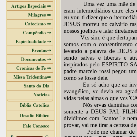
Uma vez uma mãe de santo
Artigos Especiais ⇒
eram intermediários entre eles
Milagres ⇒
eu vou ti dizer que o itermedi
Catecismo ⇒
JESUS morreu no calvário ras
nossos joelhos e falar direta
Compêndio ⇒
Vcs sim, é que dertupam tu
Espiritualidade ⇒
somos com o consentimento de
Eventos⇒
levando a palavra de DEUS ao
sendo salvas e libertas e at
Documentos ⇒
inspirados pelo ESPIRITO SA
Crônicas de Fé ⇒
padre marcelo rossi pegou um
Missa Tridentina⇒
como se fosse dele.
Eu só acho que ao invés de
Santo do Dia
evangélico, vc devia era agra
Notícias
vidas pelas almas o que vcs '
Bíblia Católica
Nós ervas daninhas como vc
somente a DEUS PAI, FIL
Desafio Bíblico
dividimos com "santos" e nem
provar, vai me tirar a certeza
Fale Conosco
Pode me chamar de leiga, 
B
O