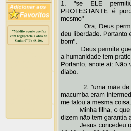
1. "se ELE permit
PROTESTANTE é porque
mesmo"
Ora, Deus permite c
"Maldito aquele que faz
deu liberdade. Portanto é
com negligência a obra do
bom".
Senhor!"(Jr 48,10).
Deus permite guerras,
Warning
:
a humanidade tem prati
mysqli_free_result() expects
parameter 1 to be
Portanto, anote aí: Não v
mysqli_result, bool given in
diabo.
/home/dicionar/public_html/online.php
on line
14
Warning
:
2. "uma mãe de sant
mysqli_num_rows() expects
macumba eram intermediá
parameter 1 to be
mysqli_result, bool given in
me falou a mesma coisa.
/home/dicionar/public_html/online.php
on line
19
Minha filha, o que um
Visit. online:
dizem não tem garantia 
Jesus concedeu o do