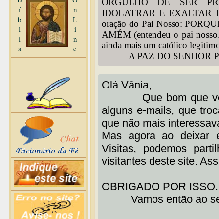
ORGULHO DE SER PR
í
n
IDOLATRAR E EXALTAR ES
b
L
oração do Pai Nosso: POR
l
i
AMÉM (entendeu o pai nosso...
i
n
ainda mais um católico legitim
a
e
A PAZ DO SENHOR PAR
Olá Vânia,
Que bom que você n
alguns e-mails, que tro
que não mais interessava
Mas agora ao deixar 
Visitas, podemos part
visitantes deste site. Ass
OBRIGADO POR ISSO.
Vamos então ao seu