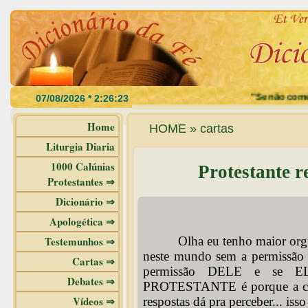
"Se não comerdes a
Home
HOME » cartas
Liturgia Diaria
1000 Calúnias
Protestante r
Protestantes ⇒
Dicionário ⇒
Apologética ⇒
Testemunhos ⇒
Olha eu tenho maior orgul
neste mundo sem a permissão 
Cartas ⇒
permissão DELE e se EL
Debates ⇒
PROTESTANTE é porque a coisa
Vídeos ⇒
respostas dá pra perceber... is