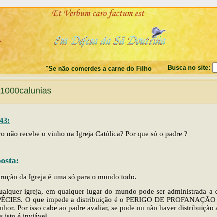
Busca no site:
"Se não comerdes a carne do Filho do Homem, e não beberde
1000calunias
43:
o não recebe o vinho na Igreja Católica? Por que só o padre ?
osta:
trução da Igreja é uma só para o mundo todo.
alquer igreja, em qualquer lugar do mundo pode ser administrada a
ÉCIES. O que impede a distribuição é o PERIGO DE PROFANAÇÃO d
hor. Por isso cabe ao padre avaliar, se pode ou não haver distribuição 
 isto é inviável.