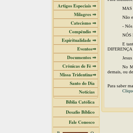
Artigos Especiais ⇒
MAS 
Milagres ⇒
Não e
Catecismo ⇒
- Nós
Compêndio ⇒
NÓS 
Espiritualidade ⇒
E tan
Eventos⇒
DIFERENÇA 
Documentos ⇒
Jesu
Crônicas de Fé ⇒
No Mi
demais, ou de
Missa Tridentina⇒
Santo do Dia
Para saber ma
Notícias
Cliqu
Bíblia Católica
Desafio Bíblico
Fale Conosco
B
O