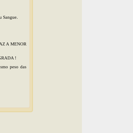
eu Sangue.
O FAZ A MENOR
GRADA !
esmo peso das