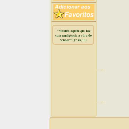
"Maldito aquele que faz
com negligência a obra do
Senhor!"(Jr 48,10).
Warning
:
mysqli_free_result() expects
parameter 1 to be
mysqli_result, bool given in
/home/dicionar/public_html/online.php
on line
14
Warning
:
mysqli_num_rows() expects
parameter 1 to be
mysqli_result, bool given in
/home/dicionar/public_html/online.php
on line
19
Visit. online: