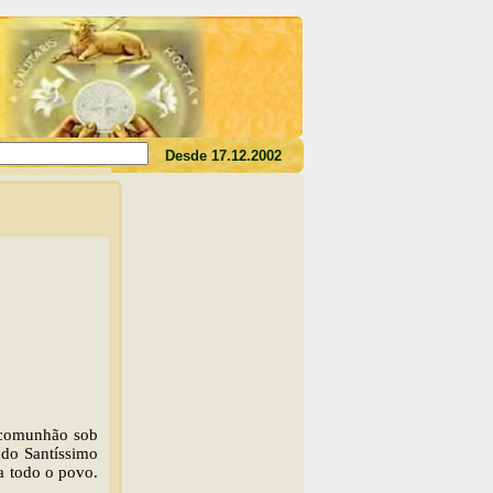
s o seu sangue, não tereis a vida em vós"(Jo 6,53)
Desde 17.12.2002
 comunhão sob
o Santíssimo
a todo o povo.