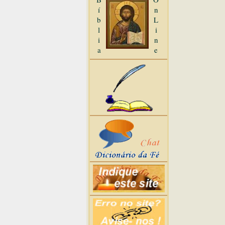
í
n
b
L
l
i
i
n
a
e