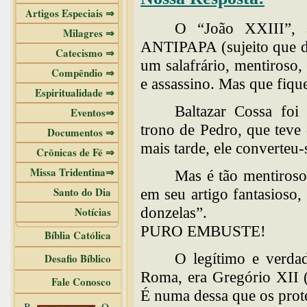
Artigos Especiais ⇒
O “João XXIII”,
Milagres ⇒
ANTIPAPA (sujeito que di
Catecismo ⇒
um salafrário, mentiroso,
Compêndio ⇒
e assassino. Mas que fique
Espiritualidade ⇒
Baltazar Cossa foi
Eventos⇒
trono de Pedro, que teve
Documentos ⇒
mais tarde, ele converteu
Crônicas de Fé ⇒
Missa Tridentina⇒
Mas é tão mentiroso
Santo do Dia
em seu artigo fantasioso,
donzelas”.
Notícias
PURO EMBUSTE!
Bíblia Católica
O legítimo e verda
Desafio Bíblico
Roma, era Gregório XII 
Fale Conosco
É numa dessa que os prote
B
O