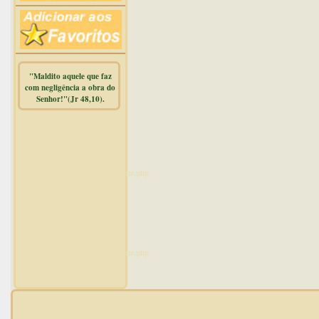
"Maldito aquele que faz
com negligência a obra do
Senhor!"(Jr 48,10).
Warning
:
mysqli_free_result() expects
parameter 1 to be
mysqli_result, bool given in
/home/dicionar/public_html/online.php
on line
14
Warning
:
mysqli_num_rows() expects
parameter 1 to be
mysqli_result, bool given in
/home/dicionar/public_html/online.php
on line
19
Visit. online: