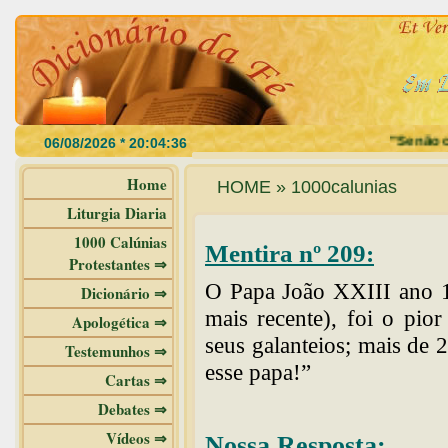
"Se não com
Home
HOME » 1000calunias
Liturgia Diaria
1000 Calúnias
Mentira nº 209:
Protestantes ⇒
O Papa João XXIII ano 1
Dicionário ⇒
mais recente), foi o pio
Apologética ⇒
seus galanteios; mais de 
Testemunhos ⇒
esse papa!”
Cartas ⇒
Debates ⇒
Vídeos ⇒
Nossa Resposta: