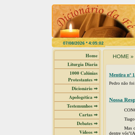
Home
HOME » 
Liturgia Diaria
1000 Calúnias
Mentira nº 1
Protestantes ⇒
Pedro não foi
Dicionário ⇒
Apologética ⇒
Nossa Resp
Testemunhos ⇒
CONCÍ
Cartas ⇒
Tiago
Debates ⇒
Mas o
Vídeos ⇒
dentre vós"(A