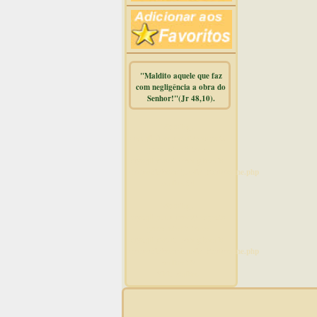
"Maldito aquele que faz
com negligência a obra do
Senhor!"(Jr 48,10).
Warning
:
mysqli_free_result() expects
parameter 1 to be
mysqli_result, bool given in
/home/dicionar/public_html/online.php
on line
14
Warning
:
mysqli_num_rows() expects
parameter 1 to be
mysqli_result, bool given in
/home/dicionar/public_html/online.php
on line
19
Visit. online: