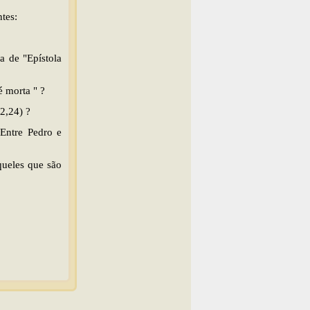
tes:
a de "Epístola
é morta " ?
2,24) ?
 Entre Pedro e
queles que são