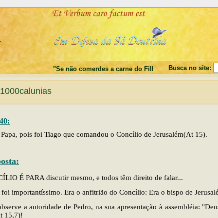
Busca no site:
"Se não comerdes a carne do Filho do Homem, e não bebe
1000calunias
40:
 Papa, pois foi Tiago que comandou o Concílio de Jerusalém(At 15).
osta:
LIO É PARA discutir mesmo, e todos têm direito de falar...
 foi importantíssimo. Era o anfitrião do Concílio: Era o bispo de Jerusal
bserve a autoridade de Pedro, na sua apresentação à assembléia: "De
t 15,7)!