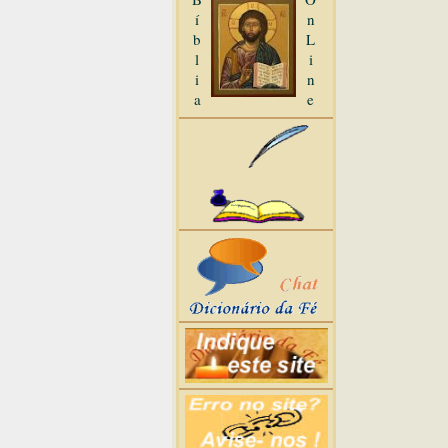
í
n
b
L
l
i
i
n
a
e