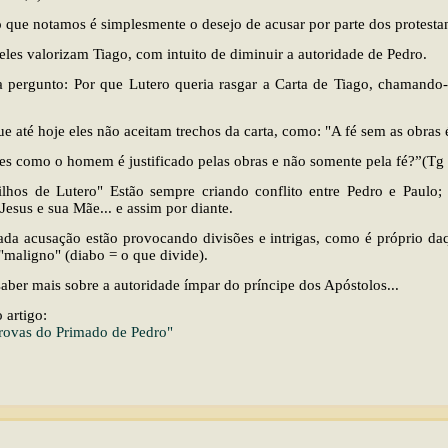
 que notamos é simplesmente o desejo de acusar por parte dos protestan
eles valorizam Tiago, com intuito de diminuir a autoridade de Pedro.
 pergunto: Por que Lutero queria rasgar a Carta de Tiago, chamando-
ue até hoje eles não aceitam trechos da carta, como: "A fé sem as obras 
es como o homem é justificado pelas obras e não somente pela fé?”(Tg 
ilhos de Lutero" Estão sempre criando conflito entre Pedro e Paulo;
 Jesus e sua Mãe... e assim por diante.
da acusação estão provocando divisões e intrigas, como é próprio da
"maligno" (diabo = o que divide).
saber mais sobre a autoridade ímpar do príncipe dos Apóstolos...
 artigo:
rovas do Primado de Pedro"