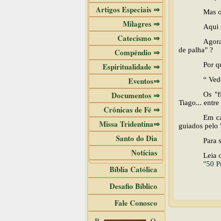
Artigos Especiais ⇒
Mas o
Milagres ⇒
Aqui 
Catecismo ⇒
Agora
de palha" ?
Compêndio ⇒
Por q
Espiritualidade ⇒
Eventos⇒
“ Ved
Documentos ⇒
Os "f
Tiago... entre
Crônicas de Fé ⇒
Em ca
Missa Tridentina⇒
guiados pelo 
Santo do Dia
Para 
Notícias
Leia o
"50 P
Bíblia Católica
Desafio Bíblico
Fale Conosco
B
O