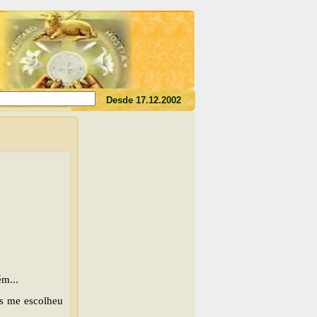
rdes o seu sangue, não tereis a vida em vós"(Jo 6,53)
Desde 17.12.2002
ém...
us me escolheu