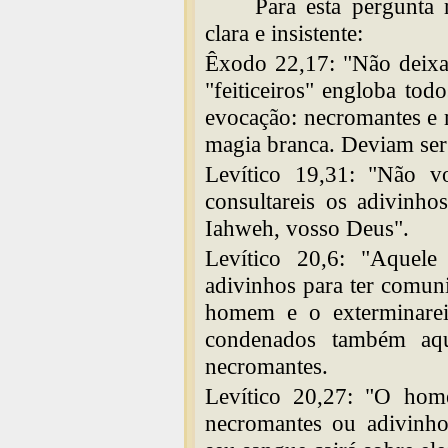
Para esta pergunta 
clara e insistente:
Êxodo 22,17: "Não deixará
"feiticeiros" engloba tod
evocação: necromantes e 
magia branca. Deviam ser
Levítico 19,31: "Não v
consultareis os adivinho
Iahweh, vosso Deus".
Levítico 20,6: "Aquele
adivinhos para ter comuni
homem e o exterminarei
condenados também aqu
necromantes.
Levítico 20,27: "O ho
necromantes ou adivinho