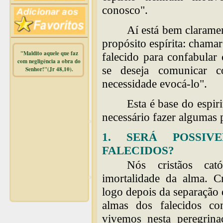
conosco".
Aí está bem clarame
propósito espírita: cham
"Maldito aquele que faz
falecido para confabular
com negligência a obra do
se deseja comunicar c
Senhor!"(Jr 48,10).
necessidade evocá-lo".
Warning
:
mysqli_free_result() expects
Esta é base do espir
parameter 1 to be
mysqli_result, bool given in
necessário fazer algumas
/home/dicionar/public_html/online.php
on line
14
1. SERÁ POSSIV
Warning
:
FALECIDOS?
mysqli_num_rows() expects
parameter 1 to be
Nós cristãos cat
mysqli_result, bool given in
imortalidade da alma. C
/home/dicionar/public_html/online.php
on line
19
logo depois da separação
Visit. online:
almas dos falecidos co
vivemos nesta peregrina