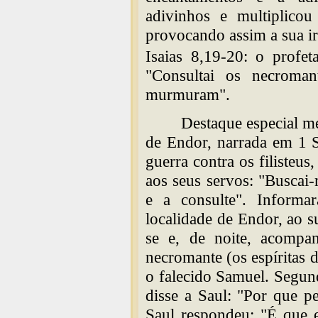
adivinhos e multiplico
provocando assim a sua ir
Isaias 8,19-20: o profet
"Consultai os necroma
murmuram".
Destaque especial me
de Endor, narrada em 1 
guerra contra os filisteus
aos seus servos: "Buscai
e a consulte". Inform
localidade de Endor, ao s
se e, de noite, acompa
necromante (os espíritas 
o falecido Samuel. Segun
disse a Saul: "Por que 
Saul respondeu: "É que e