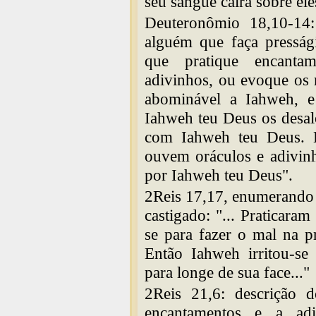
seu sangue cairá sobre ele
Deuteronômio 18,10-14
alguém que faça presság
que pratique encantam
adivinhos, ou evoque os 
abominável a Iahweh, e
Iahweh teu Deus os desalo
com Iahweh teu Deus. E
ouvem oráculos e adivinh
por Iahweh teu Deus".
2Reis 17,17, enumerando as
castigado: "... Praticaram
se para fazer o mal na p
Então Iahweh irritou-se 
para longe de sua face..."
2Reis 21,6: descrição d
encantamentos e a adi