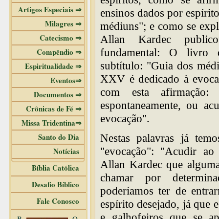
Artigos Especiais ⇒
ensinos dados por espírit
Milagres ⇒
médiuns"; e como se exp
Catecismo ⇒
Allan Kardec public
fundamental: O livro 
Compêndio ⇒
subtítulo: "Guia dos méd
Espiritualidade ⇒
XXV é dedicado à evocaçã
Eventos⇒
com esta afirmação: 
Documentos ⇒
espontaneamente, ou acu
Crônicas de Fé ⇒
evocação".
Missa Tridentina⇒
Santo do Dia
Nestas palavras já tem
"evocação": "Acudir a
Notícias
Allan Kardec que alguma
Bíblia Católica
chamar por determina
Desafio Bíblico
poderíamos ter de entr
Fale Conosco
espírito desejado, já que 
e galhofeiros que se ap
B
O