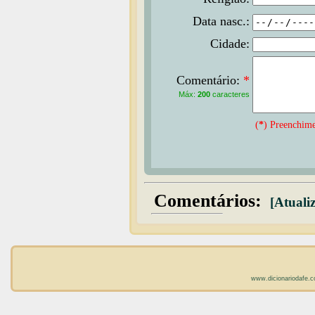
Data nasc.:
Cidade:
Comentário:
*
Máx:
200
caracteres
(
*
) Preenchime
Comentários:
[Atualiz
www.dicionariodafe.c