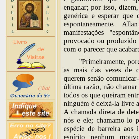
í
n
enganar; por isso, dizem
b
L
genérica e esperar que d
l
i
espontaneamente. Al
i
n
a
e
manifestações "espontâ
provocado ou produzido 
com o parecer que acabar
"Primeiramente, por
as mais das vezes de co
querem senão comunicar-
última razão, não chamar 
todos os que queiram entr
ninguém é deixá-la livre a
A chamada direta de dete
nós e ele; chamamo-lo 
espécie de barreira aos
espírito nenhum motiv