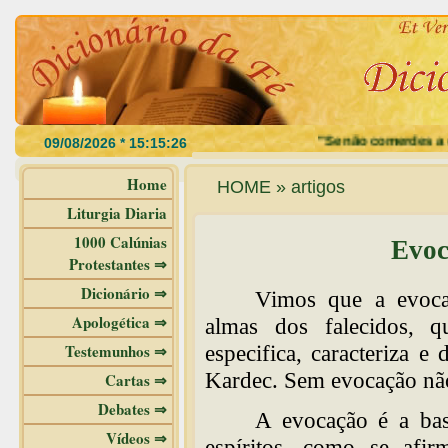
"Se não comerdes a carne do
Home
HOME » artigos
Liturgia Diaria
1000 Calúnias
Evoc
Protestantes ⇒
Dicionário ⇒
Vimos que a evoca
Apologética ⇒
almas dos falecidos, qu
Testemunhos ⇒
especifica, caracteriza 
Kardec. Sem evocação não
Cartas ⇒
Debates ⇒
A evocação é a bas
Vídeos ⇒
espíritos, como se afir