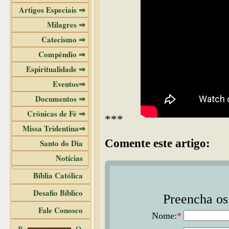
Artigos Especiais ⇒
Milagres ⇒
Catecismo ⇒
Compêndio ⇒
Espiritualidade ⇒
Eventos⇒
Documentos ⇒
Crônicas de Fé ⇒
***
Missa Tridentina⇒
Comente este artigo:
Santo do Dia
Notícias
Bíblia Católica
Desafio Bíblico
Preencha os 
Fale Conosco
Nome:
*
B
O