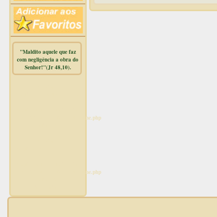
"Maldito aquele que faz
com negligência a obra do
Senhor!"(Jr 48,10).
Warning
:
mysqli_free_result() expects
parameter 1 to be
mysqli_result, bool given in
/home/dicionar/public_html/online.php
on line
14
Warning
:
mysqli_num_rows() expects
parameter 1 to be
mysqli_result, bool given in
/home/dicionar/public_html/online.php
on line
19
Visit. online: