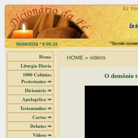
"Se não comerdes
Home
HOME » videos
Liturgia Diaria
1000 Calúnias
O demônio t
Protestantes ⇒
Dicionário ⇒
Apologética ⇒
Testemunhos ⇒
Cartas ⇒
Debates ⇒
Vídeos ⇒