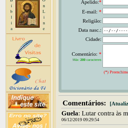
Apelido:
*
í
n
b
L
E-mail:
*
l
i
Religião:
i
n
a
e
Data nasc.:
Cidade:
Comentário:
*
Máx:
200
caracteres
(
*
) Preenchime
Comentários:
[Atualiz
Guela
: Lutar contra às 
06/12/2019 09:29:54