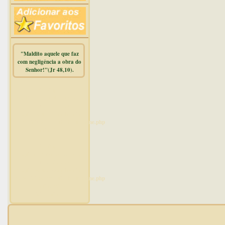
"Maldito aquele que faz
com negligência a obra do
Senhor!"(Jr 48,10).
Warning
:
mysqli_free_result() expects
parameter 1 to be
mysqli_result, bool given in
/home/dicionar/public_html/online.php
on line
14
Warning
:
mysqli_num_rows() expects
parameter 1 to be
mysqli_result, bool given in
/home/dicionar/public_html/online.php
on line
19
Visit. online: