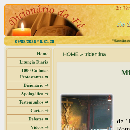
"Se não com
Home
HOME » tridentina
Liturgia Diaria
1000 Calúnias
Mi
Protestantes ⇒
Dicionário ⇒
Apologética ⇒
Testemunhos ⇒
Cartas ⇒
Debates ⇒
de "
Vídeos ⇒
Roma