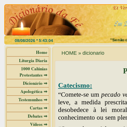
"Se não com
Home
HOME » dicionario
Liturgia Diaria
1000 Calúnias
P
Protestantes ⇒
Dicionário ⇒
Catecismo:
Apologética ⇒
“Comete-se um
pecado ve
Testemunhos ⇒
leve, a medida prescrit
Cartas ⇒
desobedece à lei mora
Debates ⇒
conhecimento ou sem plen
Vídeos ⇒