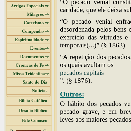
“O pecado venial consti
Artigos Especiais ⇒
caridade, que ele deixa su
Milagres ⇒
“O pecado venial enfra
Catecismo ⇒
desordenada pelos bens 
Compêndio ⇒
exercício das virtudes 
Espiritualidade ⇒
temporais(...)” (§ 1863).
Eventos⇒
“A repetição dos pecados
Documentos ⇒
os quais avultam os
Crônicas de Fé ⇒
pecados capitais
Missa Tridentina⇒
”. (§ 1876).
Santo do Dia
Notícias
Outros:
Bíblia Católica
O hábito dos pecados ven
Desafio Bíblico
pecado grave, e em brev
leves aos maiores pecados
Fale Conosco
B
O