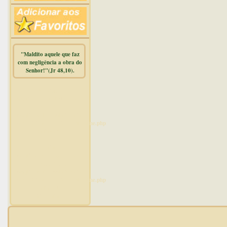
"Maldito aquele que faz
com negligência a obra do
Senhor!"(Jr 48,10).
Warning
:
mysqli_free_result() expects
parameter 1 to be
mysqli_result, bool given in
/home/dicionar/public_html/online.php
on line
14
Warning
:
mysqli_num_rows() expects
parameter 1 to be
mysqli_result, bool given in
/home/dicionar/public_html/online.php
on line
19
Visit. online: