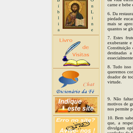
carne e bebe 
í
n
b
L
6. Da restaur
l
i
piedade eucar
i
n
mais se apro
a
e
quantos se gl
7. Estes fru
exuberante e
Constituição
destinadas a
essecialmente
8. Tudo isso
queremos com
doador de to
virtude.
9. Não falta
motivos de gr
nos permite p
10. Bem sabe
que, a respe
divulgam opi