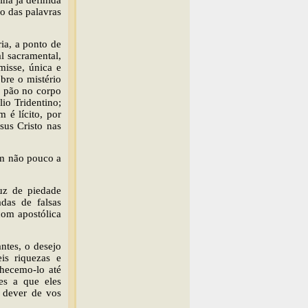
ina já definida
no das palavras
ia, a ponto de
al sacramental,
misse, única e
bre o mistério
o pão no corpo
io Tridentino;
 é lícito, por
sus Cristo nas
em não pouco a
luz de piedade
das de falsas
com apostólica
ntes, o desejo
eis riquezas e
hecemo-lo até
es a que eles
 dever de vos