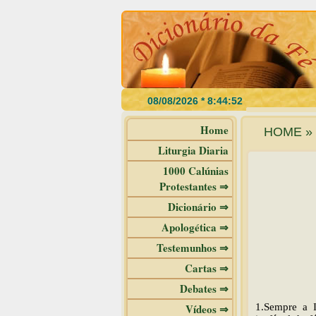
Home
HOME » 
Liturgia Diaria
1000 Calúnias
Protestantes ⇒
Dicionário ⇒
Apologética ⇒
Testemunhos ⇒
Cartas ⇒
Debates ⇒
Vídeos ⇒
1.Sempre a I