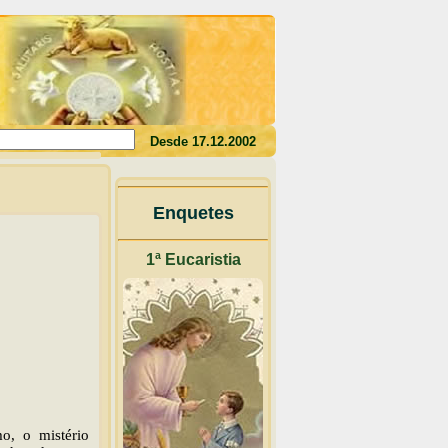
 sangue, não tereis a vida em vós"(Jo 6,53)
Desde 17.12.2002
Enquetes
1ª Eucaristia
o, o mistério