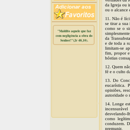
verdades da f
da Igreja ou 
ou o alcance 
11. Não é líc
se tirar a su
como se o si
"Maldito aquele que faz
simplesmente,
com negligência a obra do
da Transubst
Senhor!"(Jr 48,10).
e de toda a s
limitam-se ap
Warning
:
fim, propor e
mysqli_free_result() expects
hóstias consa
parameter 1 to be
mysqli_result, bool given in
12. Quem nâo 
/home/dicionar/public_html/online.php
fé e o culto d
on line
14
13. Do Concí
Warning
:
eucarística.
mysqli_num_rows() expects
opiniões, res
parameter 1 to be
autoridade o 
mysqli_result, bool given in
/home/dicionar/public_html/online.php
14. Longe est
on line
19
incensurável
Visit. online:
desvelando-l
como legíti
conduzem. Do
premunir.