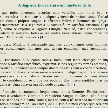
A Sagrada Eucaristia é um mistério de fé
o que tudo, queremos recordar uma verdade, que muito bem c
e necessária no combate a qualquer veneno de racionalismo. Verdad
aram com o próprio sangue, e célebres Padres e Doutores da Igreja 
stantemente. É a seguinte: a Eucaristia é um Mistério altíssimo, é, p
fé, como se exprime a Sagrada Liturgia: Nele só, estão concentradas
riedade de milagres, todas as realidades sobrenaturais, como muito b
eão XIII de feliz memória.(4
)
o deste Mistério é necessário que nos aproximemos com humilde 
or pensamentos humanos que devem emudecer, mas atendonos 
ina.
 Crisóstomo, que, como sabeis, tratou com tanta elevação de li
dade o Mistério Eucarístico, exprimiu-se nos seguintes termos precisos,
ta verdade: Inclinemo-nos sempre diante de Deus sem o contradizermos
 parecer contrário à nossa razão e à nossa inteligência; sobre a nossa 
a, prevaleça a sua palavra. Assim nos comportemos também diant
), não considerando só o que nos pode vir dos nossos sentidos, mas c
 palavras. Uma palavra sua não pode enganar.(5
)
s afirmações encontramos freqüentemente nos Doutores Escolásticos. 
ento o verdadeiro Corpo e o verdadeiro Sangue de Cristo, não é cois
 os sentidos, diz Santo Tomás, mas só com a fé, baseada na autoridad
ando a passagem de São Lucas, 22,19: Isto é o meu corpo que será ent