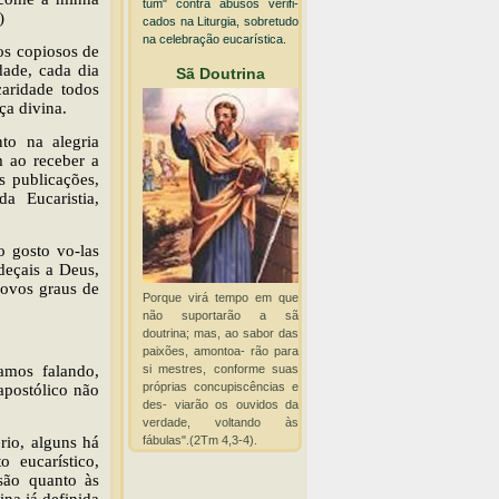
tum" contra abusos verifi-
)
cados na Liturgia, sobretudo
na celebração eucarística.
os copiosos de
dade, cada dia
Sã Doutrina
aridade todos
ça divina.
nto na alegria
m ao receber a
s publicações,
a Eucaristia,
o gosto vo-las
deçais a Deus,
novos graus de
Porque virá tempo em que
não suportarão a sã
doutrina; mas, ao sabor das
paixões, amontoa- rão para
si mestres, conforme suas
amos falando,
próprias concupiscências e
apostólico não
des- viarão os ouvidos da
verdade, voltando às
fábulas".(2Tm 4,3-4).
rio, alguns há
 eucarístico,
são quanto às