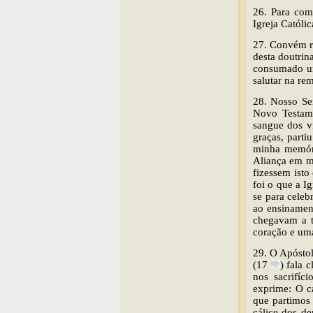
26. Para com
Igreja Católi
27. Convém re
desta doutrin
consumado um
salutar na re
28. Nosso Sen
Novo Testam
sangue dos vi
graças, parti
minha memóri
Aliança em m
fizessem isto
foi o que a I
se para celeb
ao ensinament
chegavam a t
coração e um
29. O Apóstol
(17
) fala 
nos sacrifíc
exprime: O c
que partimos
cálice dos d