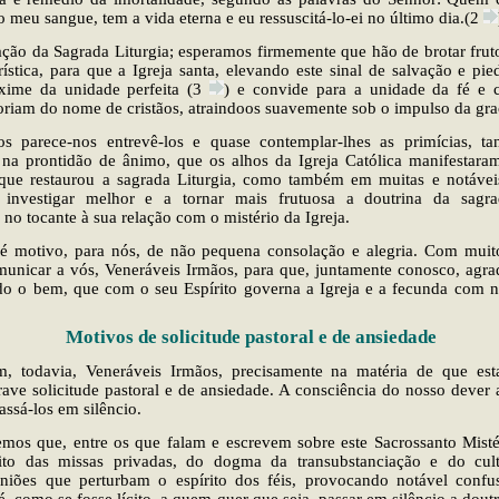
o meu sangue, tem a vida eterna e eu ressuscitá-lo-ei no último dia.(2
ação da Sagrada Liturgia; esperamos firmemente que hão de brotar frut
ística, para que a Igreja santa, elevando este sinal de salvação e pie
xime da unidade perfeita (3
) e convide para a unidade da fé e c
oriam do nome de cristãos, atraindoos suavemente sob o impulso da gra
tos parece-nos entrevê-los e quase contemplar-lhes as primícias, ta
 na prontidão de ânimo, que os alhos da Igreja Católica manifestara
 que restaurou a sagrada Liturgia, como também em muitas e notávei
 investigar melhor e a tornar mais frutuosa a doutrina da sagrad
 no tocante à sua relação com o mistério da Igreja.
 é motivo, para nós, de não pequena consolação e alegria. Com muit
unicar a vós, Veneráveis Irmãos, para que, juntamente conosco, agra
do o bem, que com o seu Espírito governa a Igreja e a fecunda com 
Motivos de solicitude pastoral e de ansiedade
m, todavia, Veneráveis Irmãos, precisamente na matéria de que est
ave solicitude pastoral e de ansiedade. A consciência do nosso dever 
assá-los em silêncio.
mos que, entre os que falam e escrevem sobre este Sacrossanto Misté
ito das missas privadas, do dogma da transubstanciação e do culto
niões que perturbam o espírito dos féis, provocando notável confu