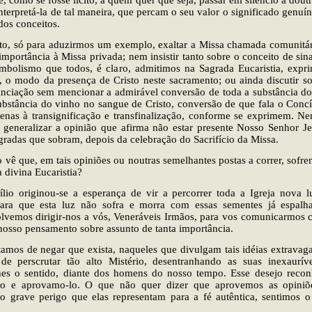
é, como se fosse lícito, a quem quer que seja, passar em silêncio a doutr
interpretá-la de tal maneira, que percam o seu valor o significado genuí
dos conceitos.
ito, só para aduzirmos um exemplo, exaltar a Missa chamada comunitár
a importância à Missa privada; nem insistir tanto sobre o conceito de sin
mbolismo que todos, é claro, admitimos na Sagrada Eucaristia, expri
 o modo da presença de Cristo neste sacramento; ou ainda discutir so
anciação sem mencionar a admirável conversão de toda a substância d
ubstância do vinho no sangue de Cristo, conversão de que fala o Concíl
enas à transignificação e transfinalização, conforme se exprimem. Nem
 generalizar a opinião que afirma não estar presente Nosso Senhor Je
gradas que sobram, depois da celebração do Sacrifício da Missa.
vê que, em tais opiniões ou noutras semelhantes postas a correr, sofr
a divina Eucaristia?
lio originou-se a esperança de vir a percorrer toda a Igreja nova 
 Para que esta luz não sofra e morra com essas sementes já espalha
olvemos dirigir-nos a vós, Veneráveis Irmãos, para vos comunicarmos 
nosso pensamento sobre assunto de tanta importância.
amos de negar que exista, naqueles que divulgam tais idéias extravaga
 de perscrutar tão alto Mistério, desentranhando as suas inexaurív
hes o sentido, diante dos homens do nosso tempo. Esse desejo recon
mo e aprovamo-lo. O que não quer dizer que aprovemos as opiniõ
 grave perigo que elas representam para a fé autêntica, sentimos o