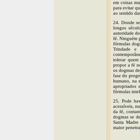
em coisas mu
para evitar q
ao sentido da
24. Donde se 
longos sécul
autoridade do
fé. Ninguém p
fórmulas dog
Trindade e 
contemporâne
tolerar quem
propor a fé n
os dogmas de 
fase do progr
humano, na s
apropriados 
fórmulas inte
25. Pode hav
acessíveis, n
da fé, conta
dogmas se de
Santa Madre 
maior penetra