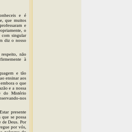
onheceis e é
e, que muitos
professaram e
ropriamente, o
, com singular
em diz o nosso
respeito, não
firmemente à
nguagem e tão
 ao ensinar aos
, embora o que
razão e a nossa
e do Mistério
onservando-nos
Estar presente
a que se possa
e de Deus. Por
regue por vós,