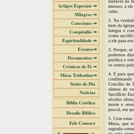
inefável da 
Artigos Especiais ⇒
imenso; a ele
culto.
Milagres ⇒
2. Na verdad
Catecismo ⇒
bem da Igreja
íntegra e co
Compêndio ⇒
como sacrifíc
Espiritualidade ⇒
a ele para en
Eventos⇒
3. Porque, se
podemos dize
Documentos ⇒
purifica e r
os outros pel
Crônicas de Fé ⇒
4. E para que
Missa Tridentina⇒
confirmando 
Santo do Dia
Concílio de T
síntese de v
Notícias
Sacrifício E
séculos afora
Bíblia Católica
morte e ress
pascal, em qu
Desafio Bíblico
5. Com estas 
Fale Conosco
Missa, que t
sagrada comu
B
O
da vida eter