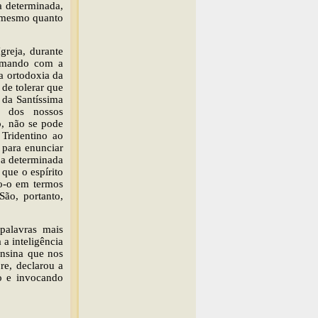
a determinada,
, mesmo quanto
greja, durante
firmando com a
da ortodoxia da
de tolerar que
 da Santíssima
e dos nossos
, não se pode
 Tridentino ao
 para enunciar
 a determinada
 que o espírito
do-o em termos
ão, portanto,
palavras mais
a inteligência
ensina que nos
e, declarou a
do e invocando