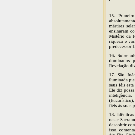
15. Primeir
absolutament
mártires sel
ensinaram con
Mistério da 
riqueza e va
predecessor L
16. Sobretud
dominados p
Revelação div
17. São João
iluminada pie
seus féis es
Ele diz possa
inteligênci
(Eucarístico
fiéis às suas
18. Idêntica
neste Sacram
descobrir com
isso, coment