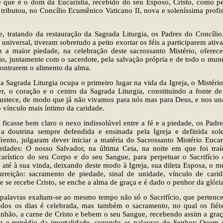
fé que é o dom da Eucaristia, recebido do seu Esposo, Cristo, como 
 tributou, no Concílio Ecumênico Vaticano II, nova e soleníssima profis
e, tratando da restauração da Sagrada Liturgia, os Padres do Concíli
 universal, tiveram sobretudo a peito exortar os féis a participarem ati
m a maior piedade, na celebração deste sacrossanto Mistério, ofere
io, juntamente com o sacerdote, pela salvação própria e de todo o mun
contrarem o alimento da alma.
 a Sagrada Liturgia ocupa o primeiro lugar na vida da Igreja, o Mistério
r, o coração e o centro da Sagrada Liturgia, constituindo a fonte d
obustece, de modo que já não vivamos para nós mas para Deus, e nos 
o vínculo mais íntimo da caridade.
 ficasse bem claro o nexo indissolúvel entre a fé e a piedade, os Padre
a doutrina sempre defendida e ensinada pela Igreja e definida sol
rento, julgaram dever iniciar a matéria do Sacrossanto Mistério Eucarí
erdades: O nosso Salvador, na última Ceia, na noite em que foi traíd
ucarístico do seu Corpo e do seu Sangue, para perpetuar o Sacrifício
, até à sua vinda, deixando deste modo à Igreja, sua dileta Esposa, o m
urreição: sacramento de piedade, sinal de unidade, vínculo de cari
e se recebe Cristo, se enche a alma de graça e é dado o penhor da glória
palavras exaltam-se ao mesmo tempo não só o Sacrifício, que pertence
odos os dias é celebrada, mas também o sacramento, no qual os fiéi
nhão, a carne de Cristo e bebem o seu Sangue, recebendo assim a graç
na e remédio da imortalidade, segundo as palavras do Senhor: Quem