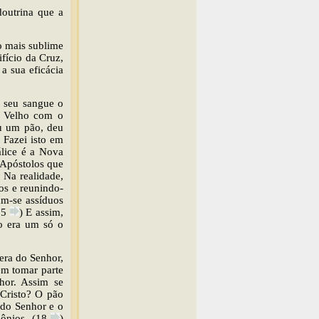
doutrina que a
o mais sublime
fício da Cruz,
a sua eficácia
o seu sangue o
 Velho com o
ou um pão, deu
. Fazei isto em
álice é a Nova
 Apóstolos que
 Na realidade,
los e reunindo-
am-se assíduos
15
) E assim,
do era um só o
era do Senhor,
dem tomar parte
hor. Assim se
Cristo? O pão
 do Senhor e o
ônios. (18
)