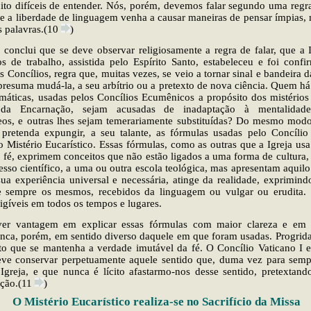
ito difíceis de entender. Nós, porém, devemos falar segundo uma regr
ue a liberdade de linguagem venha a causar maneiras de pensar ímpias
s palavras.(10
)
conclui que se deve observar religiosamente a regra de falar, que a I
os de trabalho, assistida pelo Espírito Santo, estabeleceu e foi con
s Concílios, regra que, muitas vezes, se veio a tornar sinal e bandeira 
resuma mudá-la, a seu arbítrio ou a pretexto de nova ciência. Quem há 
máticas, usadas pelos Concílios Ecumênicos a propósito dos mistérios
da Encarnação, sejam acusadas de inadaptação à mentalidad
os, e outras lhes sejam temerariamente substituídas? Do mesmo modo
 pretenda expungir, a seu talante, as fórmulas usadas pelo Concílio
o Mistério Eucarístico. Essas fórmulas, como as outras que a Igreja usa
fé, exprimem conceitos que não estão ligados a uma forma de cultura,
esso científico, a uma ou outra escola teológica, mas apresentam aquilo
ua experiência universal e necessária, atinge da realidade, exprimin
e sempre os mesmos, recebidos da linguagem ou vulgar ou erudita. S
ligíveis em todos os tempos e lugares.
er vantagem em explicar essas fórmulas com maior clareza e em 
unca, porém, em sentido diverso daquele em que foram usadas. Progrida 
nto que se mantenha a verdade imutável da fé. O Concílio Vaticano I 
ve conservar perpetuamente aquele sentido que, duma vez para sempr
Igreja, e que nunca é lícito afastarmo-nos desse sentido, pretextan
ção.(11
)
O Mistério Eucarístico realiza-se no Sacrifício da Missa