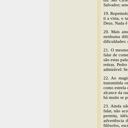
diz São Ciri
Salvador; sen
19. Repetind
ti a vista, o
Deus. Nada é 
20. Mais ain
nenhuma difi
dificuldades:
21. O mesmo 
falar de com
são estas pa
retirar, Ped
admirável: Se
22. Ao magis
transmitida o
como estrela 
alcance da ra
há muito se p
23. Ainda nã
falar, não ac
permita, idé
advertência 
filósofos, es