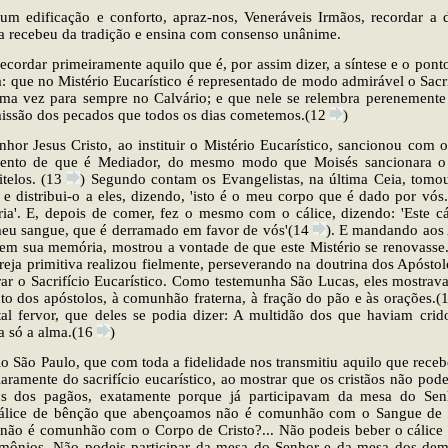
um edificação e conforto, apraz-nos, Veneráveis Irmãos, recordar a 
ca recebeu da tradição e ensina com consenso unânime.
cordar primeiramente aquilo que é, por assim dizer, a síntese e o pont
a: que no Mistério Eucarístico é representado de modo admirável o Sacri
a vez para sempre no Calvário; e que nele se relembra perenemente 
missão dos pecados que todos os dias cometemos.(12
)
hor Jesus Cristo, ao instituir o Mistério Eucarístico, sancionou com 
ento de que é Mediador, do mesmo modo que Moisés sancionara o
telos. (13
) Segundo contam os Evangelistas, na última Ceia, tom
u e distribui-o a eles, dizendo, 'isto é o meu corpo que é dado por vós
a'. E, depois de comer, fez o mesmo com o cálice, dizendo: 'Este c
eu sangue, que é derramado em favor de vós'(14
). E mandando aos
 em sua memória, mostrou a vontade de que este Mistério se renovasse.
greja primitiva realizou fielmente, perseverando na doutrina dos Apósto
rar o Sacrifício Eucarístico. Como testemunha São Lucas, eles mostrav
o dos apóstolos, à comunhão fraterna, à fração do pão e às orações.(
al fervor, que deles se podia dizer: A multidão dos que haviam cri
a só a alma.(16
)
o São Paulo, que com toda a fidelidade nos transmitiu aquilo que receb
claramente do sacrifício eucarístico, ao mostrar que os cristãos não po
ios dos pagãos, exatamente porque já participavam da mesa do Sen
álice de bênção que abençoamos não é comunhão com o Sangue de 
 não é comunhão com o Corpo de Cristo?... Não podeis beber o cálice
emônios. Não podeis participar da mesa do Senhor e da mesa dos dem