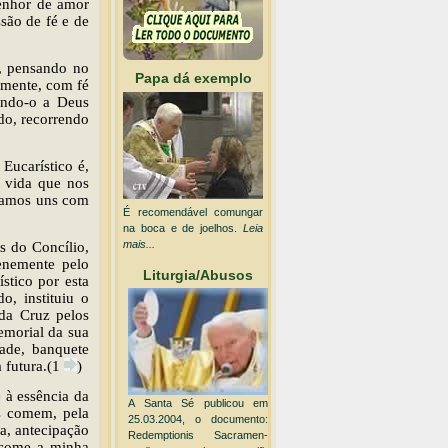
penhor de amor
são de fé e de
o, pensando no
Papa dá exemplo
vamente, com fé
cendo-o a Deus
do, recorrendo
 Eucarístico é,
e vida que nos
unamos uns com
É recomendável comungar
na boca e de joelhos.
Leia
mais...
s do Concílio,
enemente pelo
Liturgia/Abusos
stico por esta
o, instituiu o
 da Cruz pelos
emorial da sua
dade, banquete
 futura.(1
)
 à essência da
A Santa Sé publicou em
s comem, pela
25.03.2004, o documento:
a, antecipação
Redemptionis Sacramen-
 come a minha