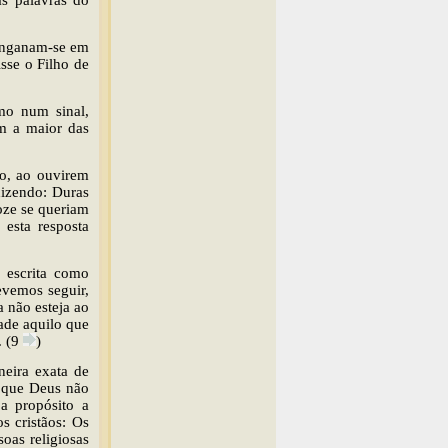
s palavras do
 Enganam-se em
sse o Filho de
mo num sinal,
m a maior das
o, ao ouvirem
dizendo: Duras
oze se queriam
 esta resposta
 escrita como
evemos seguir,
 não esteja ao
ade aquilo que
. (9
)
neira exata de
o que Deus não
a propósito a
s cristãos: Os
oas religiosas