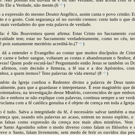
lo: Não ponhas em dúvida se é ou não verdade, mas aceita com fé a
do Ele a Verdade, não mente.(6
)
o a expressão do mesmo Doutor Angélico, assim canta o povo cristão:
 tato e o gosto. Com segurança só no ouvido cremos: creio tudo o que di
mais verdadeiro do que esta palavra de verdade.
da: é São Boaventura quem afirma: Estar Cristo no Sacramento co
culdade tem; estar no Sacramento verdadeiramente, como no céu, te
 é pois sumamente meritório acreditá-lo.(7
)
dá a entender o Evangelho ao contar que muitos discípulos de Crist
er carne e beber sangue, voltaram as costas e abandonaram o Senhor, 
lavras! Quem pode escutá-las? Perguntando então Jesus se também os D
ro afirmou, com decisão e firmeza, a fé sua e a dos Apóstolos, com
nhor, a quem iremos? Tens palavras de vida eterna! (8
)
tério da Igreja confiou o Redentor divino a palavra de Deus tanto
ralmente, para que a guardasse e interpretasse. É esse magistério que d
orientadora, na investigação desse Mistério, convencidos de que embora
zão e embora se não explique com palavras, continua sempre a ser verd
roclama com a fé católica genuína e é objeto de crença em toda a Igreja
o é tudo. Salva a integridade da fé, é necessário salvar também a ma
onteça que, usando nós palavras ao acaso, entrem no nosso espírito, 
ias falsas como expressão da crença nos mais altos mistérios. Vem 
de Santo Agostinho sobre o modo diverso como falam os filósofos e o
creve o Santo, falam livremente, sem medo de ferir os ouvidos das pess