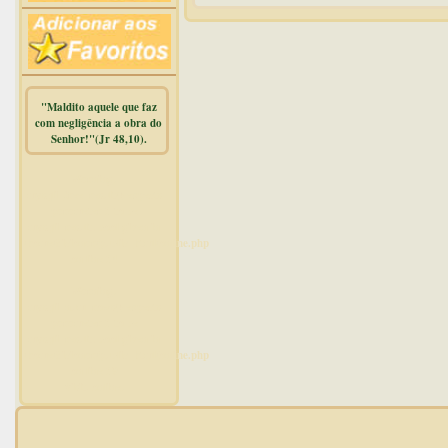
"Maldito aquele que faz
com negligência a obra do
Senhor!"(Jr 48,10).
Warning
:
mysqli_free_result() expects
parameter 1 to be
mysqli_result, bool given in
/home/dicionar/public_html/online.php
on line
14
Warning
:
mysqli_num_rows() expects
parameter 1 to be
mysqli_result, bool given in
/home/dicionar/public_html/online.php
on line
19
Visit. online: