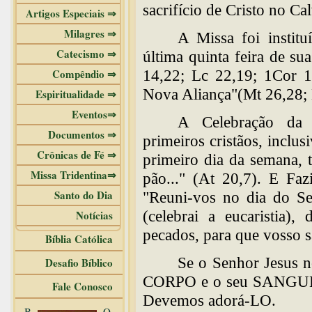
sacrifício de Cristo no Ca
Artigos Especiais ⇒
Milagres ⇒
A Missa foi instit
Catecismo ⇒
última quinta feira de s
Compêndio ⇒
14,22; Lc 22,19; 1Cor 1
Nova Aliança"(Mt 26,28; 
Espiritualidade ⇒
Eventos⇒
A Celebração da E
Documentos ⇒
primeiros cristãos, inclu
Crônicas de Fé ⇒
primeiro dia da semana, 
Missa Tridentina⇒
pão..." (At 20,7). E Faz
Santo do Dia
"Reuni-vos no dia do Se
(celebrai a eucaristia)
Notícias
pecados, para que vosso s
Bíblia Católica
Se o Senhor Jesus n
Desafio Bíblico
CORPO e o seu SANGUE, e
Fale Conosco
Devemos adorá-LO.
B
O