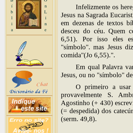
í
n
Infelizmente os h
b
L
Jesus na Sagrada Eucarist
l
i
em dezenas de textos bí
i
n
a
e
desceu do céu. Quem co
6,51). Por isso eles e
"símbolo". mas Jesus di
comida"(Jo 6,55).".
Em qual Palavra va
Jesus, ou no "símbolo" de
O primeiro a usar 
provavelmente S. Ambr
Agostinho (+ 430) escrevi
(= despedida) dos catecúm
(serm. 49,8).