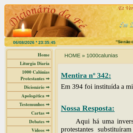
"Se não com
Home
HOME » 1000calunias
Liturgia Diaria
1000 Calúnias
Mentira nº 342:
Protestantes ⇒
Em 394 foi instituída a mi
Dicionário ⇒
Apologética ⇒
Testemunhos ⇒
Nossa Resposta:
Cartas ⇒
Aqui há uma invers
Debates ⇒
protestantes substituír
Vídeos ⇒