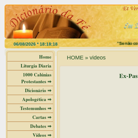
"Se não come
Home
HOME » videos
Liturgia Diaria
1000 Calúnias
Ex-Past
Protestantes ⇒
Dicionário ⇒
Apologética ⇒
Testemunhos ⇒
Cartas ⇒
Debates ⇒
Vídeos ⇒