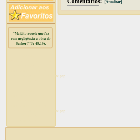
Comentários:
[Atualizar]
"Maldito aquele que faz
com negligência a obra do
Senhor!"(Jr 48,10).
Warning
:
mysqli_free_result() expects
parameter 1 to be
mysqli_result, bool given in
/home/dicionar/public_html/online.php
on line
14
Warning
:
mysqli_num_rows() expects
parameter 1 to be
mysqli_result, bool given in
/home/dicionar/public_html/online.php
on line
19
Visit. online: