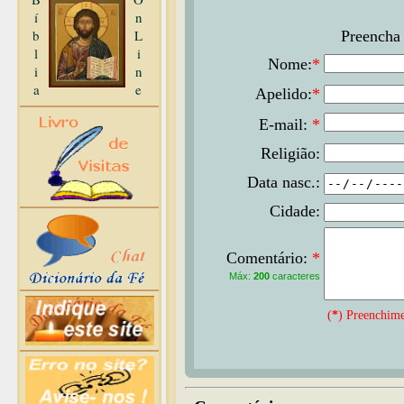
í
n
b
L
Preencha 
l
i
Nome:
*
i
n
a
e
Apelido:
*
E-mail:
*
Religião:
Data nasc.:
Cidade:
Comentário:
*
Máx:
200
caracteres
(
*
) Preenchime