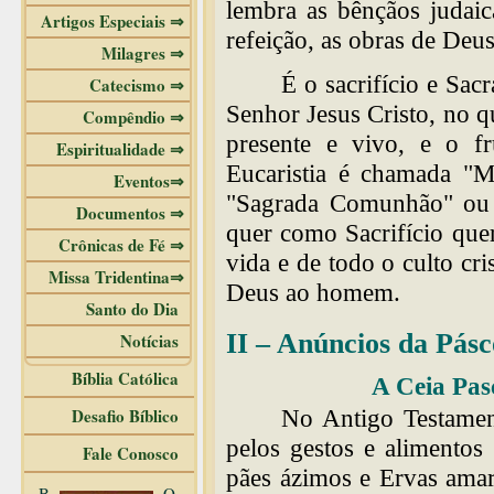
lembra as bênçãos judai
Artigos Especiais ⇒
refeição, as obras de Deus
Milagres ⇒
É o sacrifício e Sac
Catecismo ⇒
Senhor Jesus Cristo, no qu
Compêndio ⇒
presente e vivo, e o fr
Espiritualidade ⇒
Eucaristia é chamada "M
Eventos⇒
"Sagrada Comunhão" ou "
Documentos ⇒
quer como Sacrifício que
Crônicas de Fé ⇒
vida e de todo o culto cr
Missa Tridentina⇒
Deus ao homem.
Santo do Dia
II – Anúncios da Pás
Notícias
Bíblia Católica
A Ceia Pas
Desafio Bíblico
No Antigo Testamen
pelos gestos e alimentos
Fale Conosco
pães ázimos e Ervas amar
B
O