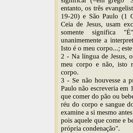
significar (=em grego "S
entanto, os três evangeli
19-20) e São Paulo (1 C
Ceia de Jesus, usam exc
somente significa "É"
unanimemente a interpret
Isto é o meu corpo...; este
2 - Na língua de Jesus, 
meu corpo e não, isto r
corpo.
3 - Se não houvesse a pr
Paulo não escreveria em 
que comer do pão ou bebe
réu do corpo e sangue d
examine a si mesmo antes 
pois aquele que come e b
própria condenação".