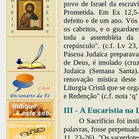
povo de Israel da escrav
í
n
Prometida. Em Ex 12,5-
b
L
l
i
defeito e de um ano. Vós 
i
n
os cabritos, e o guardar
a
e
toda a assembléia da 
crepúsculo". (c.f. Lv 2
Páscoa Judaica preparava
de Deus, é imolado (cru
Judaica (Semana Santa)
renovação mística deste
Liturgia Cristã que se org
e Redenção" (c.f. nota ‘q’
III - A Eucaristia na 
O Sacrifício foi ins
palavras, fosse perpetuado
11, 23-26). "Os sacerdote