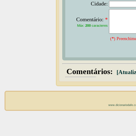
Cidade:
Comentário:
*
Máx:
200
caracteres
(
*
) Preenchime
Comentários:
[Atualiz
www.dicionariodafe.c