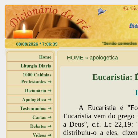
"Se não comerdes a carne 
Home
HOME » apologetica
Liturgia Diaria
1000 Calúnias
Eucaristia: É
Protestantes ⇒
Dicionário ⇒
Apologética ⇒
A Eucaristia é "Fo
Testemunhos ⇒
Eucaristia vem do grego 
Cartas ⇒
a Deus", c.f. Lc 22,19:
Debates ⇒
distribuiu-o a eles, dize
Vídeos ⇒