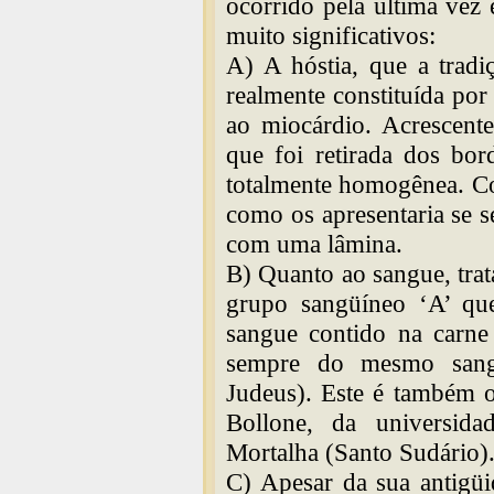
ocorrido pela última vez
muito significativos:
A) A hóstia, que a tradi
realmente constituída por 
ao miocárdio. Acrescent
que foi retirada dos bo
totalmente homogênea. Co
como os apresentaria se s
com uma lâmina.
B) Quanto ao sangue, tra
grupo sangüíneo ‘A’ que
sangue contido na carne 
sempre do mesmo san
Judeus). Este é também o
Bollone, da universida
Mortalha (Santo Sudário)
C) Apesar da sua antigüi