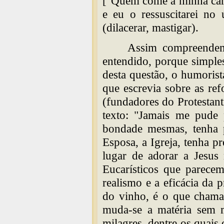
["Quem come a minha carn
e eu o ressuscitarei no
(dilacerar, mastigar).
Assim compreendem
entendido, porque simple
desta questão, o humorist
que escrevia sobre as re
(fundadores do Protestan
texto: "Jamais me pude 
bondade mesmas, tenha p
Esposa, a Igreja, tenha 
lugar de adorar a Jesus
Eucarísticos que parecem
realismo e a eficácia da 
do vinho, é o que chama
muda-se a matéria sem m
milagres, dentre os quais