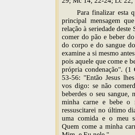
29; Mc 14, 22-24; Lc 22,
Para finalizar esta
principal mensagem que 
relação à seriedade deste
comer do pão e beber do 
do corpo e do sangue do
examine a si mesmo antes 
pois aquele que come e b
própria condenação". (1
53-56: "Então Jesus lhe
vos digo: se não comer
beberdes o seu sangue, 
minha carne e bebe o 
ressuscitarei no último d
uma comida e o meu sa
Quem come a minha car
Mim, e Eu nele."