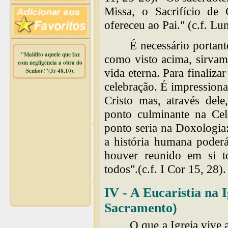
Missa, o Sacrifício de 
ofereceu ao Pai." (c.f. L
É necessário portan
"Maldito aquele que faz
como visto acima, sirvam
com negligência a obra do
vida eterna. Para finaliza
Senhor!"(Jr 48,10).
celebração. É impressiona
Warning
:
Cristo mas, através del
mysqli_free_result() expects
parameter 1 to be
ponto culminante na Cel
mysqli_result, bool given in
/home/dicionar/public_html/online.php
ponto seria na Doxologia:
on line
14
a história humana poderá
Warning
:
houver reunido em si 
mysqli_num_rows() expects
parameter 1 to be
todos".(c.f. I Cor 15, 28).
mysqli_result, bool given in
/home/dicionar/public_html/online.php
on line
19
IV - A Eucaristia na 
Visit. online:
Sacramento)
O que a Igreja vive 