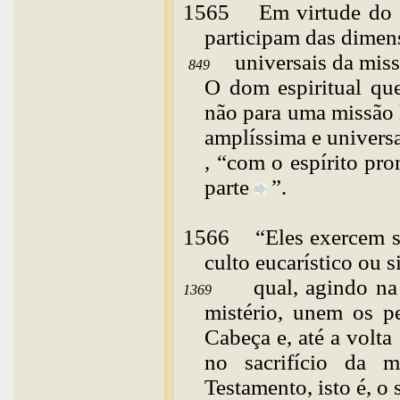
1565
Em
virtude do
participam das dimen
universais da miss
849
O dom espiritual qu
não para uma missão l
amplíssima e universa
, “com o espírito pr
parte
”.
1566
“
Eles
exercem s
culto eucarístico ou s
qual, agindo na
1369
mistério, unem os pe
Cabeça e, até a volt
no sacrifício da 
Testamento, isto é, o 