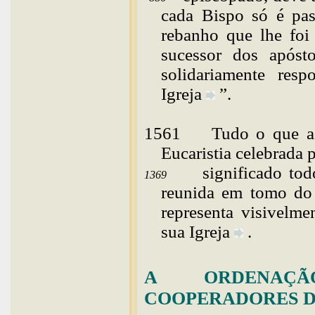
cada Bispo só é pas
rebanho que lhe foi 
sucessor dos apósto
solidariamente resp
Igreja
”.
1561
Tudo
o que a
Eucaristia celebrada
significado to
1369
reunida em tomo do 
representa visivelm
sua
Igreja
.
A ORDENAÇÃ
COOPERADORES D