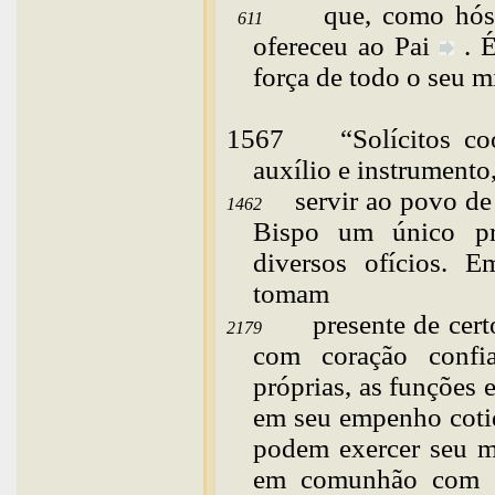
que, como hós
611
ofereceu ao
Pai
. 
força de todo o seu m
1567
“
Solícitos
co
auxílio e instrument
servir ao povo d
1462
Bispo um único pr
diversos ofícios. E
tomam
presente de cer
2179
com coração confi
próprias, as funções 
em seu empenho coti
podem exercer seu m
em comunhão com e