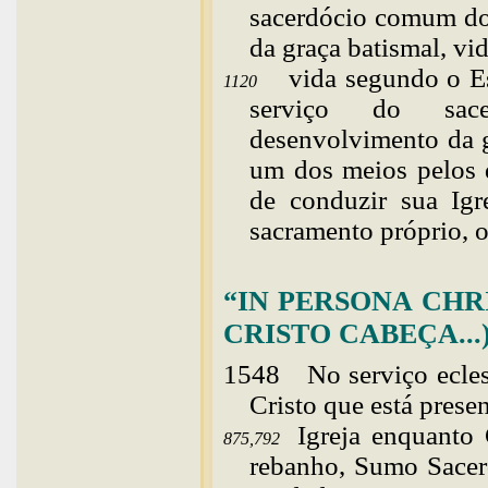
sacerdócio comum dos
da graça batismal, vid
vida segundo o Es
1120
serviço do sac
desenvolvimento da g
um dos meios pelos q
de conduzir sua Igr
sacramento próprio, 
“IN PERSONA CHRI
CRISTO CABEÇA...
1548
No
serviço ecle
Cristo que está presen
Igreja enquanto
875,792
rebanho, Sumo Sacerd