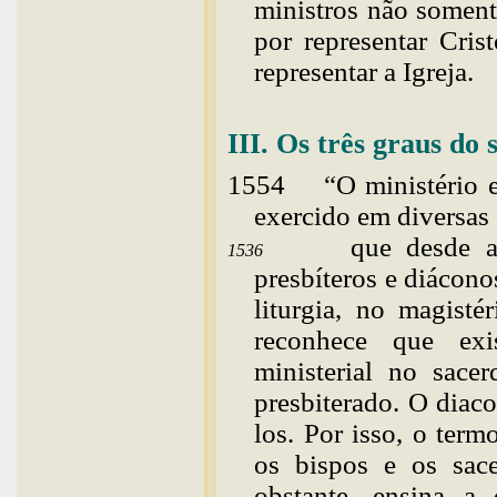
ministros não soment
por representar Cris
representar a Igreja.
III. Os três graus d
1554
“
O
ministério 
exercido em diversas
que desde a
1536
presbíteros e
diácono
liturgia, no magisté
reconhece que exi
ministerial no sace
presbiterado. O diaco
los. Por isso, o term
os bispos e os sac
obstante, ensina a 