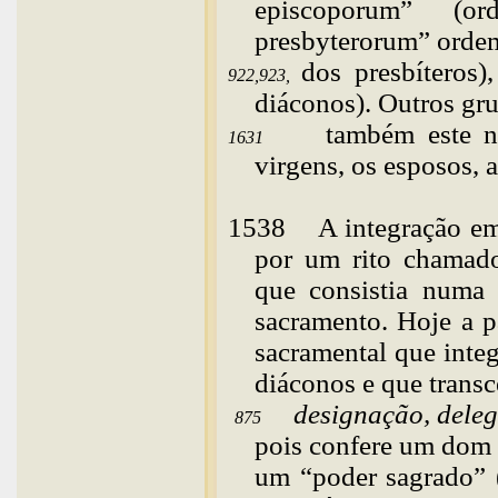
episcoporum” (
presbyterorum” orde
dos presbíteros
922,923,
diáconos). Outros gr
também este n
1631
virgens, os esposos, 
1538
A
integração em
por um rito chamad
que consistia numa
sacramento. Hoje a p
sacramental que integ
diáconos e que trans
designação, dele
875
pois confere um dom 
um “poder sagrado” 