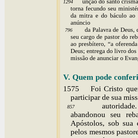
unção do santo crisma
1294
torna fecundo seu ministé
da mitra e do báculo ao 
anúncio
da Palavra de Deus, d
796
seu cargo de pastor do re
ao presbítero, “a oferen
Deus; entrega do livro dos
missão de anunciar o Evan
V. Quem pode conferi
1575
Foi
Cristo que
participar de sua mis
autoridade
857
abandonou seu reb
Apóstolos, sob sua c
pelos mesmos pastore