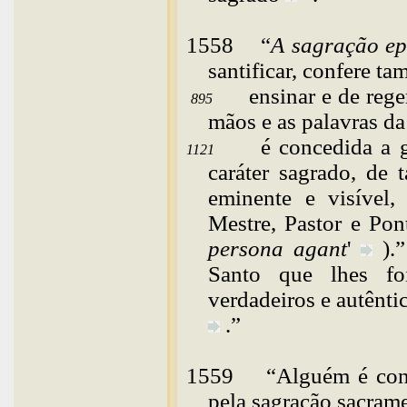
1558
“
A
sagração ep
santificar, confere t
ensinar e de rege
895
mãos e as palavras da
é concedida a 
1121
caráter sagrado, de
eminente e visível,
Mestre, Pastor e Pon
persona
agant
'
).
Santo que lhes fo
verdadeiros e autêntic
.”
1559
“
Alguém
é co
pela sagração sacrame