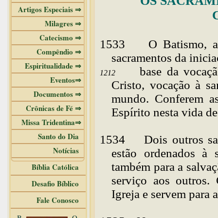
OS SACRAM
Artigos Especiais ⇒
Milagres ⇒
Catecismo ⇒
1533
O
Batismo, a
Compêndio ⇒
sacramentos da iniciaç
Espiritualidade ⇒
base da vocaç
1212
Eventos⇒
Cristo, vocação à sa
Documentos ⇒
mundo. Conferem as 
Crônicas de Fé ⇒
Espírito nesta vida d
Missa Tridentina⇒
Santo do Dia
1534
Dois outros s
Notícias
estão ordenados à 
também para a salvaç
Bíblia Católica
serviço aos outros.
Desafio Bíblico
Igreja e servem para 
Fale Conosco
B
O