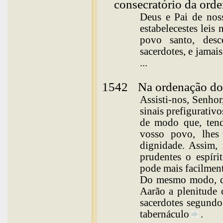
consecratório da ord
Deus e Pai de noss
estabelecestes leis
povo santo, desc
sacerdotes, e jamai
...
1542
Na ordenação dos 
Assisti-nos, Senhor
sinais prefigurativo
de modo que, tendo
vosso povo, lhes
dignidade. Assim, 
prudentes o espíri
pode mais facilmen
Do mesmo modo, de
Aarão a plenitude 
sacerdotes segundo 
tabernáculo
.