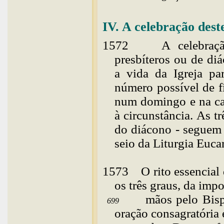
IV. A celebração des
1572
A celebraç
presbíteros ou de di
a vida da Igreja pa
número possível de fi
num domingo e na ca
à circunstância. As t
do diácono - seguem
seio da Liturgia Eucar
1573
O
rito essencia
os três graus, da imp
mãos pelo Bisp
699
oração consagratória 