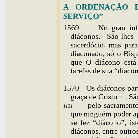
A ORDENAÇÃO D
SERVIÇO”
1569
No grau inf
diáconos. São-lhe
sacerdócio, mas par
diaconado, só o Bisp
que O diácono está 
tarefas de sua “
diacon
1570
Os
diáconos par
graça de
Cristo
. S
pelo sacramen
1121
que ninguém poder ap
se fez “diácono”, is
diáconos, entre outros