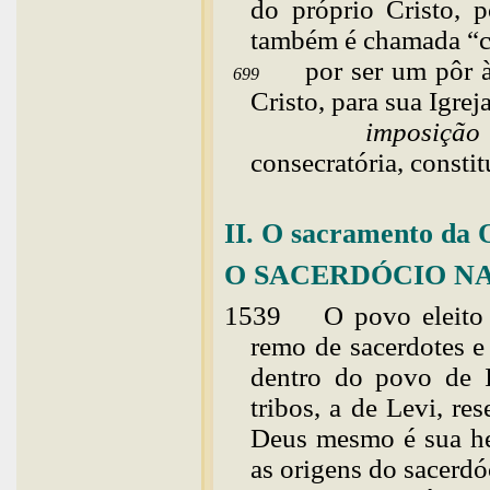
do próprio Cristo, 
também é chamada “c
por ser um pôr à
699
Cristo, para sua Igrej
imposição da
consecratória, constit
II. O sacramento da 
O SACERDÓCIO NA
1539
O povo eleito
remo de sacerdotes e
dentro do povo de I
tribos, a de Levi, re
Deus mesmo é sua
h
as origens do sacerdó