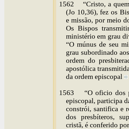
1562
“Cristo, a que
(Jo 10,36), fez os Bi
e missão, por meio d
Os Bispos transmit
ministério em grau di
“O múnus de seu min
grau subordinado aos 
ordem do presbitera
apostólica transmitid
da ordem
episcopal
1563
“
O
oficio dos 
episcopal, participa 
constrói, santifica e
dos presbíteros, su
cristã, é conferido p