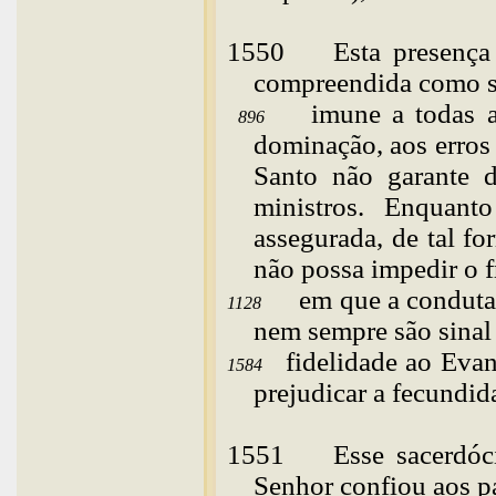
1550
Esta
presença
compreendida como se
imune a todas a
896
dominação, aos erros 
Santo não garante
ministros. Enquant
assegurada, de tal f
não possa impedir o f
em que a conduta
1128
nem sempre são sinal
fidelidade ao Eva
1584
prejudicar a fecundid
1551
Esse
sacerdóc
Senhor confiou aos p