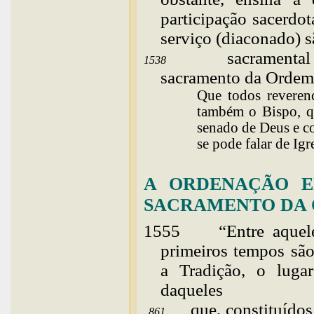
participação sacerdot
serviço (diaconado) s
sacramental
1538
sacramento da Ordem
Que todos reveren
também o Bispo, q
senado de Deus e c
se pode falar de
Igr
A ORDENAÇÃO EP
SACRAMENTO DA
1555
“
Entre
aquel
primeiros tempos são
a Tradição, o luga
daqueles
que, constituído
861