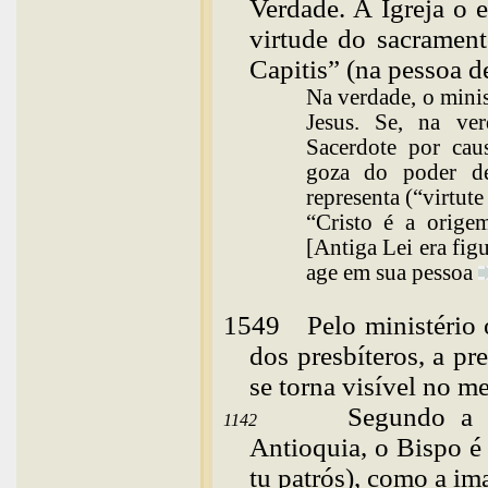
Verdade. A Igreja o 
virtude do sacrament
Capitis” (na pessoa d
Na verdade, o minis
Jesus. Se, na ve
Sacerdote por cau
goza do poder de
representa (“virtute
“Cristo é a orige
[Antiga Lei era fig
age em sua
pessoa
1549
Pelo
ministério
dos presbíteros, a pr
se torna visível no 
Segundo a 
1142
Antioquia, o Bispo é
tu patrós), como a i