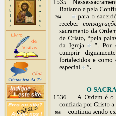
1535
Nesses
sacrament
í
n
Batismo e pela
Confi
b
L
l
i
para o sacerd
784
i
n
receber
consagraçõ
a
e
sacramento da Orde
de Cristo, “pela pala
da
Igreja
”. Por 
cumprir dignament
fortalecidos e como
especial
”.
O SACR
1536
A
Ordem é o 
confiada por Cristo a
continua sendo exe
860