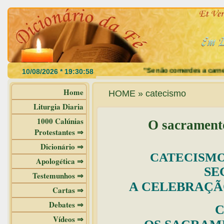
"Se não comerdes a carne do Filh
Home
HOME » catecismo
Liturgia Diaria
1000 Calúnias
O sacrament
Protestantes ⇒
Dicionário ⇒
CATECISMO
Apologética ⇒
SE
Testemunhos ⇒
A CELEBRAÇÃ
Cartas ⇒
Debates ⇒
C
Vídeos ⇒