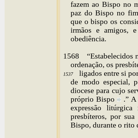
fazem ao Bispo no m
paz do Bispo no fim 
que o bispo os consi
irmãos e amigos, 
obediência.
1568
“
Estabelecidos
ordenação, os presbít
ligados entre si po
1537
de modo especial, p
diocese para cujo ser
próprio
Bispo
.” A
expressão litúrgic
presbíteros, por su
Bispo, durante o rito