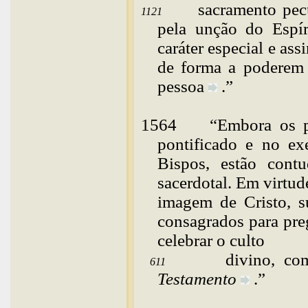
sacramento pecu
1121
pela unção do Espír
caráter especial e as
de forma a poderem
pessoa
.”
1564
“
Embora
os 
pontificado e no ex
Bispos, estão cont
sacerdotal. Em virtu
imagem de Cristo, 
consagrados para preg
celebrar o culto
divino, co
611
Testamento
.”