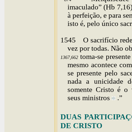
imaculado” (Hb 7,16)
à perfeição, e para se
isto é, pelo único sac
1545
O
sacrifício red
vez por todas. Não ob
toma-se presente 
1367,662
mesmo acontece com o
se presente pelo sac
nada a unicidade do
somente Cristo é o 
seus
ministros
.”
DUAS PARTICIPA
DE CRISTO