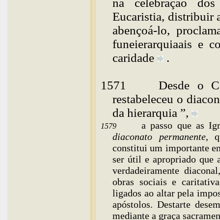
na celebração dos
Eucaristia, distribui
abençoá-lo, proclam
funeierarquiaais e c
caridade
.
1571
Desde
o Con
restabeleceu o diaco
da hierarquia ”,
a passo que as Ig
1579
diaconato permanente
, q
constitui um importante en
ser útil e apropriado que
verdadeiramente diaconal,
obras sociais e caritati
ligados ao altar pela imp
apóstolos. Destarte dese
mediante a graça sacramen