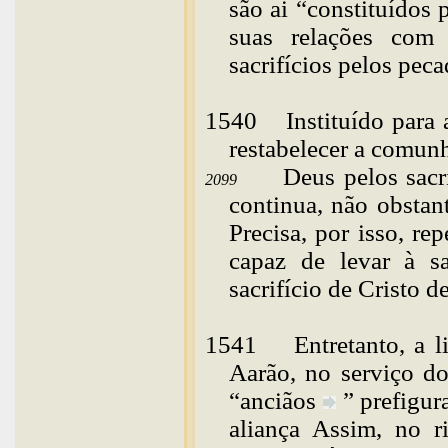
são ai “constituídos
suas relações com
sacrifícios pelos
peca
1540
Instituído
para 
restabelecer a comu
Deus pelos sacri
2099
continua, não obstant
Precisa, por isso, rep
capaz de levar à s
sacrifício de Cristo d
1541
Entretanto, a l
Aarão, no serviço dos
“
anciãos
” prefigu
aliança Assim, no ri