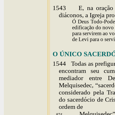
1543
E, na oração
diáconos, a Igreja pro
Ó Deus Todo-Poderos
edificação do novo 
para servirem ao vo
de Levi para o serv
O ÚNICO SACERDÓ
1544
Todas
as prefigu
encontram seu cum
mediador entre D
Melquisedec, “sacerd
considerado pela Tr
do sacerdócio de Cri
ordem de
Melquisedec”
874