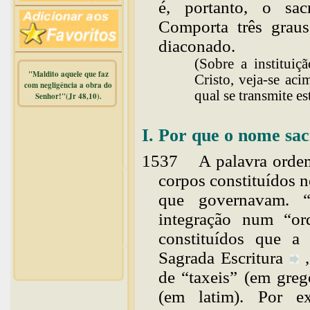
é, portanto, o sac
Comporta três graus
diaconado.
(Sobre a instituiç
"Maldito aquele que faz
Cristo, veja-se aci
com negligência a obra do
qual se transmite es
Senhor!"(Jr 48,10).
Warning
:
I. Por que o nome s
mysqli_free_result() expects
parameter 1 to be
mysqli_result, bool given in
1537
A palavra orde
/home/dicionar/public_html/online.php
corpos constituídos n
on line
14
que governavam. “
Warning
:
mysqli_num_rows() expects
integração num “or
parameter 1 to be
mysqli_result, bool given in
constituídos que a
/home/dicionar/public_html/online.php
Sagrada
Escritura
on line
19
Visit. online:
de “taxeis” (em greg
(em latim). Por e