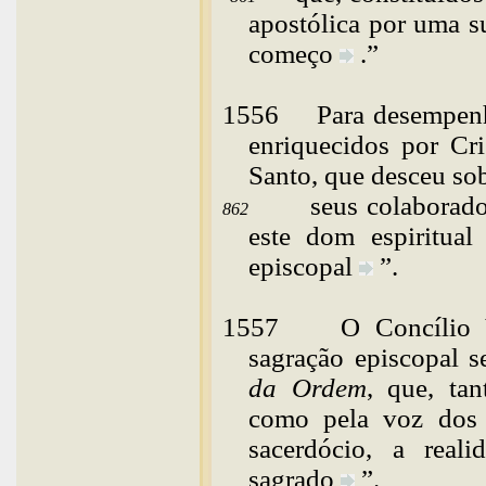
apostólica por uma s
começo
.”
1556
Para
desempenh
enriquecidos por Cri
Santo, que desceu sob
seus colaborad
862
este dom espiritual
episcopal
”.
1557
O Concílio 
sagração episcopal 
da Ordem
, que, tan
como pela voz dos
sacerdócio, a reali
sagrado
”.