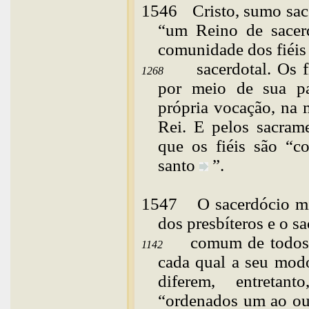
1546
Cristo
, sumo sac
“um Reino de sacerd
comunidade dos fiéis 
sacerdotal. Os 
1268
por meio de sua pa
própria vocação, na m
Rei. E pelos sacram
que os fiéis são “co
santo
”.
1547
O
sacerdócio mi
dos presbíteros e o s
comum de todos 
1142
cada qual a seu mod
diferem, entretan
“ordenados um ao
ou