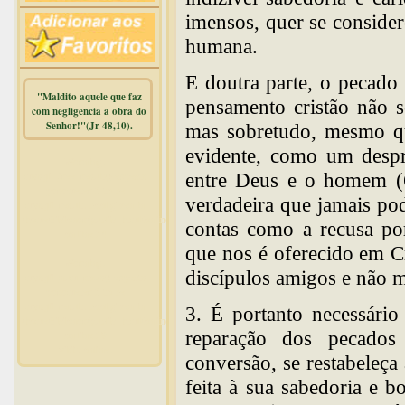
imensos, quer se conside
humana.
E doutra parte, o pecado
"Maldito aquele que faz
pensamento cristão não s
com negligência a obra do
Senhor!"(Jr 48,10).
mas sobretudo, mesmo qu
evidente, como um despr
Warning
:
entre Deus e o homem (
mysqli_free_result() expects
parameter 1 to be
verdadeira que jamais pod
mysqli_result, bool given in
/home/dicionar/public_html/online.php
contas como a recusa po
on line
14
que nos é oferecido em C
Warning
:
discípulos amigos e não m
mysqli_num_rows() expects
parameter 1 to be
mysqli_result, bool given in
3. É portanto necessári
/home/dicionar/public_html/online.php
reparação dos pecados
on line
19
Visit. online:
conversão, se restabeleç
feita à sua sabedoria e 