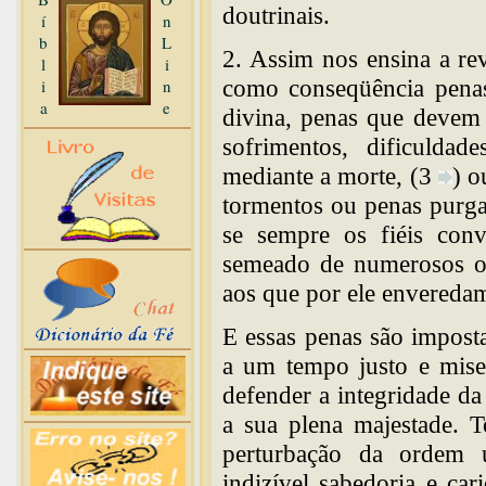
doutrinais.
í
n
b
L
2. Assim nos ensina a re
l
i
como conseqüência penas 
i
n
a
e
divina, penas que devem
sofrimentos, dificuldad
mediante a morte, (3
) o
tormentos ou penas purgat
se sempre os fiéis co
semeado de numerosos obs
aos que por ele enveredam
E essas penas são impost
a um tempo justo e miser
defender a integridade da
a sua plena majestade. T
perturbação da ordem u
indizível sabedoria e car