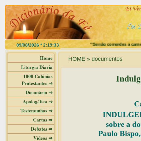
"Se não comerdes a carne do Filh
Home
HOME » documentos
Liturgia Diaria
1000 Calúnias
Indulg
Protestantes ⇒
Dicionário ⇒
Apologética ⇒
C
Testemunhos ⇒
INDULGE
Cartas ⇒
sobre a do
Debates ⇒
Paulo Bispo,
Vídeos ⇒