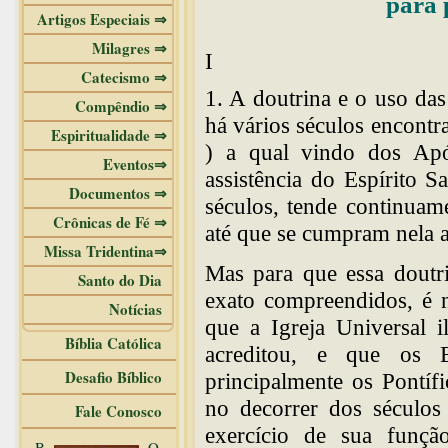
para 
Artigos Especiais ⇒
Milagres ⇒
I
Catecismo ⇒
1. A doutrina e o uso das
Compêndio ⇒
há vários séculos encontr
Espiritualidade ⇒
) a qual vindo dos Apó
Eventos⇒
assistência do Espírito S
Documentos ⇒
séculos, tende continuam
Crônicas de Fé ⇒
até que se cumpram nela a
Missa Tridentina⇒
Mas para que essa doutr
Santo do Dia
exato compreendidos, é n
Notícias
que a Igreja Universal 
Bíblia Católica
acreditou, e que os B
Desafio Bíblico
principalmente os Pontíf
no decorrer dos séculos
Fale Conosco
exercício de sua funçã
B
O