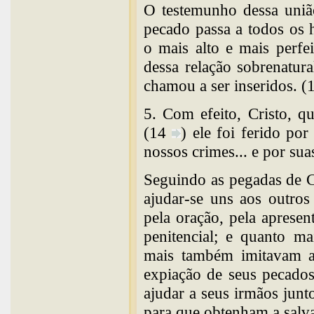
O testemunho dessa uniã
pecado passa a todos os 
o mais alto e mais perfe
dessa relação sobrenatur
chamou a ser inseridos. (
5. Com efeito, Cristo, q
(14
) ele foi ferido po
nossos crimes... e por su
Seguindo as pegadas de C
ajudar-se uns aos outro
pela oração, pela apresen
penitencial; e quanto ma
mais também imitavam a 
expiação de seus pecado
ajudar a seus irmãos junt
para que obtenham a salv