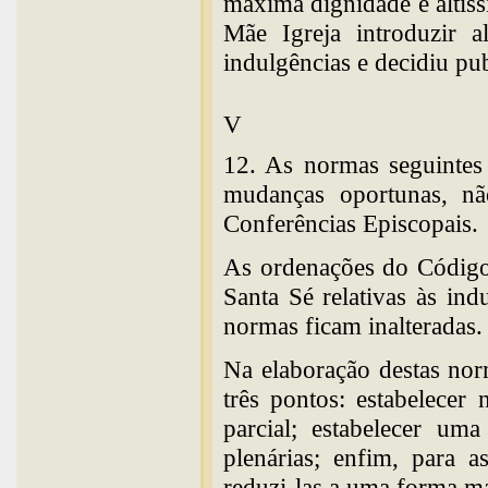
máxima dignidade e altís
Mãe Igreja introduzir a
indulgências e decidiu pu
V
12. As normas seguintes 
mudanças oportunas, nã
Conferências Episcopais.
As ordenações do Código
Santa Sé relativas às in
normas ficam inalteradas.
Na elaboração destas nor
três pontos: estabelecer
parcial; estabelecer um
plenárias; enfim, para a
reduzi-las a uma forma ma