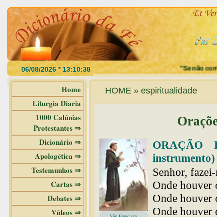
"Se não comerdes
Home
HOME » espiritualidade
Liturgia Diaria
1000 Calúnias
Oraçõe
Protestantes ⇒
Dicionário ⇒
ORAÇÃO D
Apologética ⇒
instrumento)
Testemunhos ⇒
Senhor, fazei
Cartas ⇒
Onde houver ó
Onde houver o
Debates ⇒
Onde houver d
Vídeos ⇒
São Francisco