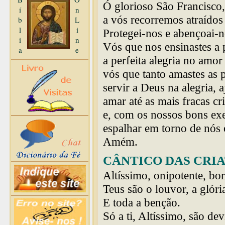
Ó glorioso São Francisco,
í
n
a vós recorremos atraídos
b
L
l
i
Protegei-nos e abençoai-n
i
n
Vós que nos ensinastes a
a
e
a perfeita alegria no amo
vós que tanto amastes as p
servir a Deus na alegria,
amar até as mais fracas cr
e, com os nossos bons ex
espalhar em torno de nós o
Amém.
CÂNTICO DAS CRI
Altíssimo, onipotente, b
Teus são o louvor, a glóri
E toda a benção.
Só a ti, Altíssimo, são dev