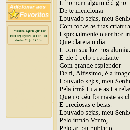
E homem algum é digno
De te mencionar
Louvado sejas, meu Senh
Com todas as tuas criatura
"Maldito aquele que faz
Especialmente o senhor i
com negligência a obra do
Senhor!"(Jr 48,10).
Que clareia o dia
E com sua luz nos alumia
Warning
:
E ele é belo e radiante
mysqli_free_result() expects
parameter 1 to be
Com grande esplendor:
mysqli_result, bool given in
/home/dicionar/public_html/online.php
De ti, Altíssimo, é a imag
on line
14
Louvado sejas, meu Senh
Warning
:
Pela irmã Lua e as Estrela
mysqli_num_rows() expects
parameter 1 to be
Que no céu formaste as cl
mysqli_result, bool given in
/home/dicionar/public_html/online.php
E preciosas e belas.
on line
19
Louvado sejas, meu Senh
Visit. online:
Pelo irmão Vento,
Pelo ar, ou nublado