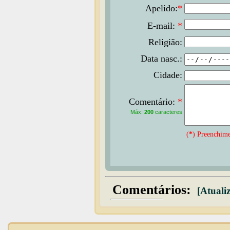
Apelido:
*
E-mail:
*
Religião:
Data nasc.:
Cidade:
Comentário:
*
Máx:
200
caracteres
(
*
) Preenchime
Comentários:
[Atualiz