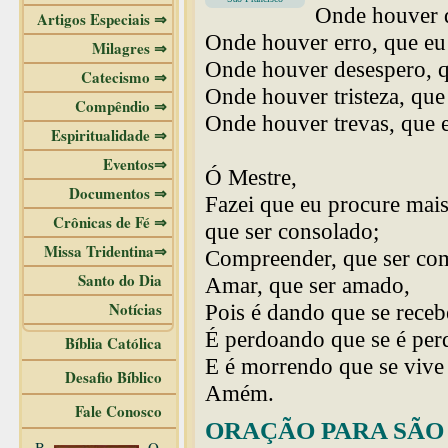
Onde houver d
Artigos Especiais ⇒
Onde houver erro, que eu 
Milagres ⇒
Onde houver desespero, q
Catecismo ⇒
Onde houver tristeza, que 
Compêndio ⇒
Onde houver trevas, que e
Espiritualidade ⇒
Eventos⇒
Ó Mestre,
Documentos ⇒
Fazei que eu procure mais
Crônicas de Fé ⇒
que ser consolado;
Missa Tridentina⇒
Compreender, que ser co
Santo do Dia
Amar, que ser amado,
Notícias
Pois é dando que se receb
É perdoando que se é per
Bíblia Católica
E é morrendo que se vive 
Desafio Bíblico
Amém.
Fale Conosco
ORAÇÃO PARA SÃO 
B
O