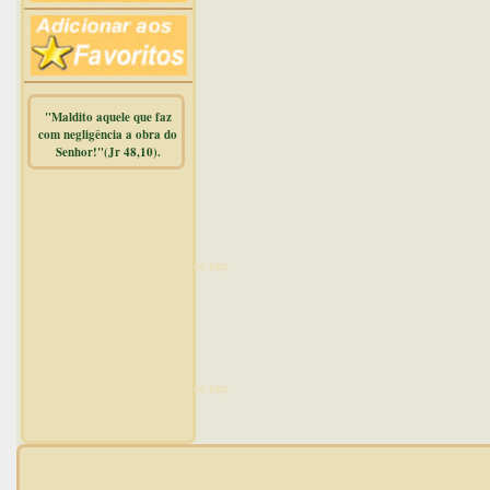
"Maldito aquele que faz
com negligência a obra do
Senhor!"(Jr 48,10).
Warning
:
mysqli_free_result() expects
parameter 1 to be
mysqli_result, bool given in
/home/dicionar/public_html/online.php
on line
14
Warning
:
mysqli_num_rows() expects
parameter 1 to be
mysqli_result, bool given in
/home/dicionar/public_html/online.php
on line
19
Visit. online: