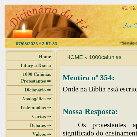
"Se não com
Home
HOME » 1000calunias
Liturgia Diaria
1000 Calúnias
Mentira nº 354:
Protestantes ⇒
Onde na Bíblia está escri
Dicionário ⇒
Apologética ⇒
Testemunhos ⇒
Nossa Resposta:
Cartas ⇒
Os protestantes
Debates ⇒
significado do ensinament
Vídeos ⇒