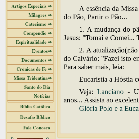
Artigos Especiais ⇒
A essência da Missa
Milagres ⇒
do Pão, Partir o Pão...
Catecismo ⇒
1. A mudança do pã
Compêndio ⇒
Jesus: "Tomai e Comei... T
Espiritualidade ⇒
2. A atualização(não
Eventos⇒
do Calvário: "Fazei isto
Documentos ⇒
Para saber mais, leia:
Crônicas de Fé ⇒
Missa Tridentina⇒
Eucaristia a Hóstia 
Santo do Dia
Veja:
Lanciano
- Um
Notícias
anos... Assista ao excelen
Bíblia Católica
Glória Polo e a Eucar
Desafio Bíblico
Fale Conosco
B
O