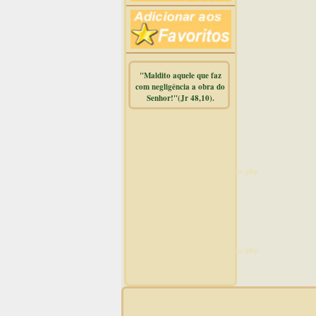
"Maldito aquele que faz
com negligência a obra do
Senhor!"(Jr 48,10).
Warning
:
mysqli_free_result() expects
parameter 1 to be
mysqli_result, bool given in
/home/dicionar/public_html/online.php
on line
14
Warning
:
mysqli_num_rows() expects
parameter 1 to be
mysqli_result, bool given in
/home/dicionar/public_html/online.php
on line
19
Visit. online: