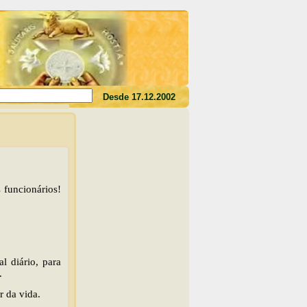
des o seu sangue, não tereis a vida em vós"(Jo 6,53)
Desde 17.12.2002
 funcionários!
l diário, para
.
r da vida.