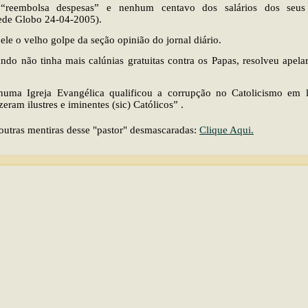
“reembolsa despesas” e nenhum centavo dos salários dos seus f
Rede Globo 24-04-2005).
ele o velho golpe da seção opinião do jornal diário.
ndo não tinha mais calúnias gratuitas contra os Papas, resolveu apelar
uma Igreja Evangélica qualificou a corrupção no Catolicismo em 
eram ilustres e iminentes (sic) Católicos” .
 outras mentiras desse "pastor" desmascaradas:
Clique Aqui.