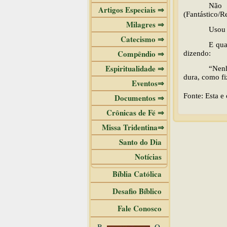
Não 
Artigos Especiais ⇒
(Fantástico/
Milagres ⇒
Usou 
Catecismo ⇒
E qua
Compêndio ⇒
dizendo:
Espiritualidade ⇒
“Nenh
dura, como fiz
Eventos⇒
Fonte: Esta e
Documentos ⇒
Crônicas de Fé ⇒
Missa Tridentina⇒
Santo do Dia
Notícias
Bíblia Católica
Desafio Bíblico
Fale Conosco
B
O