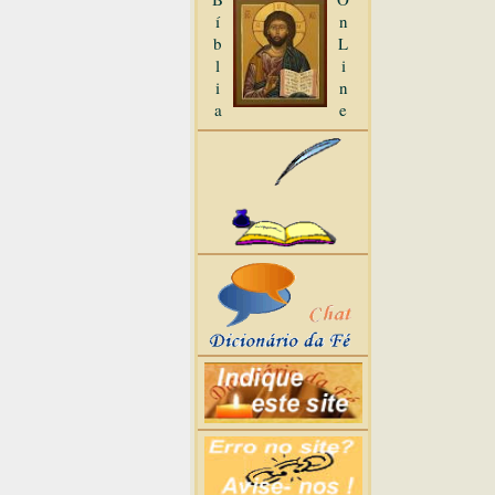
í
n
b
L
l
i
i
n
a
e