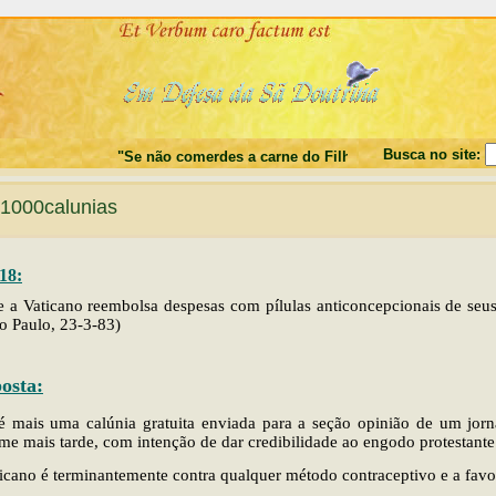
Busca no site:
"Se não comerdes a carne do Filho do Homem, e não beber
1000calunias
18:
 a Vaticano reembolsa despesas com pílulas anticoncepcionais de seus
o Paulo, 23-3-83)
osta:
é mais uma calúnia gratuita enviada para a seção opinião de um jorna
ome mais tarde, com intenção de dar credibilidade ao engodo protestante
icano é terminantemente contra qualquer método contraceptivo e a favo