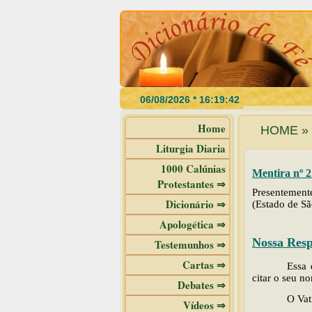
Home
HOME » 
Liturgia Diaria
1000 Calúnias
Mentira nº 2
Protestantes ⇒
Presentemente
Dicionário ⇒
(Estado de Sã
Apologética ⇒
Nossa Resp
Testemunhos ⇒
Cartas ⇒
Essa 
citar o seu n
Debates ⇒
O Vat
Vídeos ⇒