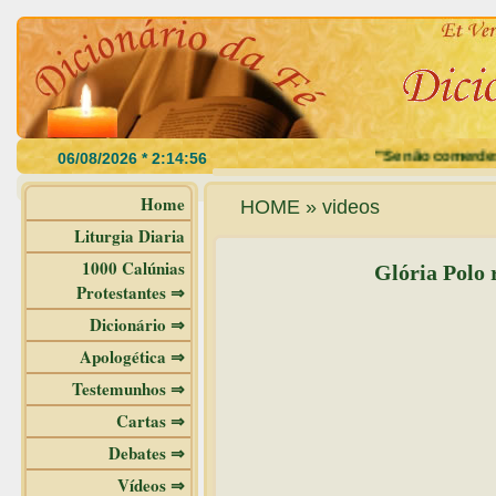
"Se não comerdes a 
Home
HOME » videos
Liturgia Diaria
1000 Calúnias
Glória Polo 
Protestantes ⇒
Dicionário ⇒
Apologética ⇒
Testemunhos ⇒
Cartas ⇒
Debates ⇒
Vídeos ⇒