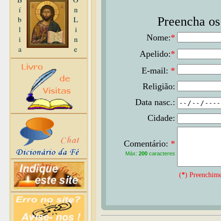
í
n
b
L
Preencha os 
l
i
Nome:
*
i
n
a
e
Apelido:
*
E-mail:
*
Religião:
Data nasc.:
Cidade:
Comentário:
*
Máx:
200
caracteres
(
*
) Preenchime