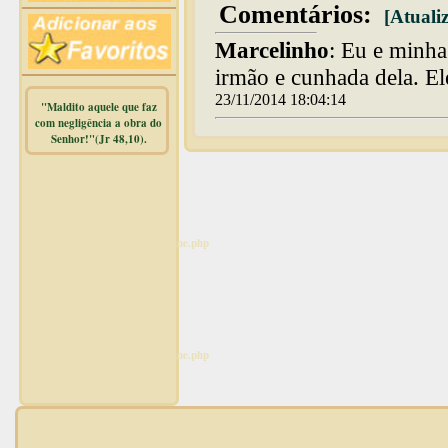
Comentários:
[Atualiz
Marcelinho
: Eu e minha
irmão e cunhada dela. El
23/11/2014 18:04:14
"Maldito aquele que faz
com negligência a obra do
Senhor!"(Jr 48,10).
Warning
:
mysqli_free_result() expects
parameter 1 to be
mysqli_result, bool given in
/home/dicionar/public_html/online.php
on line
14
Warning
:
mysqli_num_rows() expects
parameter 1 to be
mysqli_result, bool given in
/home/dicionar/public_html/online.php
on line
19
Visit. online: