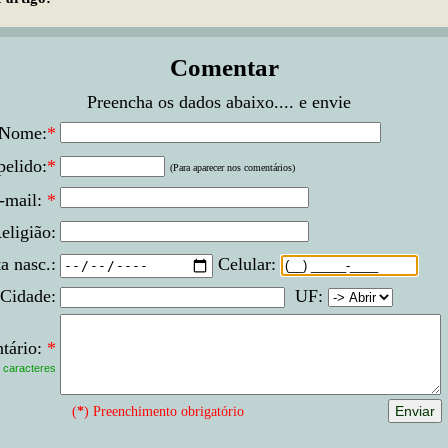
Comentar
Preencha os dados abaixo.... e envie
Nome:
*
elido:
*
(Para aparecer nos comentários)
-mail:
*
eligião:
a nasc.:
Celular:
Cidade:
UF:
tário:
*
caracteres
(
*
) Preenchimento obrigatório