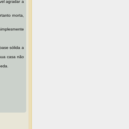
ível agradar a
tanto morta,
simplesmente
base sólida a
 sua casa não
oeda.