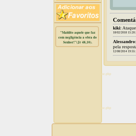
Comentár
kiki
: Ataqu
"Maldito aquele que faz
18/02/2018 15:20
com negligência a obra do
Alessandro
Senhor!"(Jr 48,10).
pela respost
12/08/2014 19:55
Warning
:
mysqli_free_result() expects
parameter 1 to be
mysqli_result, bool given in
/home/dicionar/public_html/online.php
on line
14
Warning
:
mysqli_num_rows() expects
parameter 1 to be
mysqli_result, bool given in
/home/dicionar/public_html/online.php
on line
19
Visit. online: