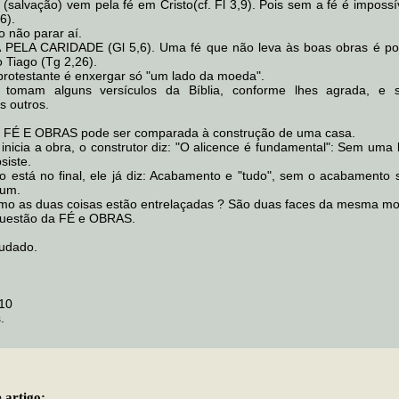
o (salvação) vem pela fé em Cristo(cf. Fl 3,9). Pois sem a fé é imposs
6).
o não parar aí.
PELA CARIDADE (Gl 5,6). Uma fé que não leva às boas obras é por
 Tiago (Tg 2,26).
rotestante é enxergar só "um lado da moeda".
s tomam alguns versículos da Bíblia, conforme lhes agrada, e 
 outros.
a FÉ E OBRAS pode ser comparada à construção de uma casa.
inicia a obra, o construtor diz: "O alicence é fundamental": Sem uma 
siste.
 está no final, ele já diz: Acabamento e "tudo", sem o acabamento
gum.
mo as duas coisas estão entrelaçadas ? São duas faces da mesma m
questão da FÉ e OBRAS.
judado.
10
.
 artigo: