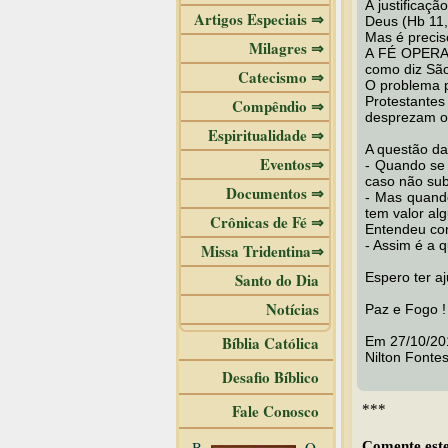
A justificaçã
Artigos Especiais ⇒
Deus (Hb 11,
Mas é precis
Milagres ⇒
A FÉ OPERA 
como diz São
Catecismo ⇒
O problema p
Protestante
Compêndio ⇒
desprezam os
Espiritualidade ⇒
A questão d
Eventos⇒
- Quando se 
caso não sub
Documentos ⇒
- Mas quando
tem valor al
Crônicas de Fé ⇒
Entendeu co
- Assim é a 
Missa Tridentina⇒
Santo do Dia
Espero ter a
Notícias
Paz e Fogo !
Bíblia Católica
Em 27/10/20
Nilton Fontes
Desafio Bíblico
Fale Conosco
***
B
O
Comente este