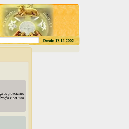
es o seu sangue, não tereis a vida em vós"(Jo 6,53)
Desde 17.12.2002
ça os protestantes
lvação e por isso