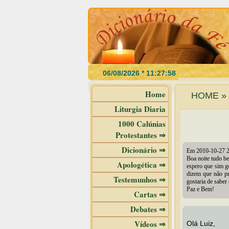
Home
HOME » 
Liturgia Diaria
1000 Calúnias
Protestantes ⇒
Dicionário ⇒
Em 2010-10-27 2
Boa noite tudo b
Apologética ⇒
espero que sim go
dizem que não pr
Testemunhos ⇒
gostaria de saber
Paz e Bem!
Cartas ⇒
Debates ⇒
Vídeos ⇒
Olá Luiz,