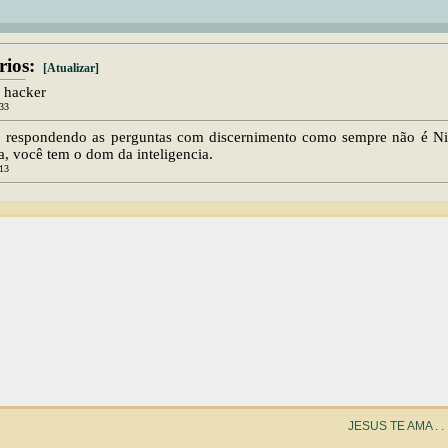
ios:
[Atualizar]
e hacker
:33
: respondendo as perguntas com discernimento como sempre não é Ni
a, você tem o dom da inteligencia.
:13
JESUS TE AMA . . . . . .