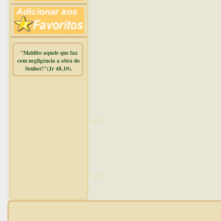
"Maldito aquele que faz
com negligência a obra do
Senhor!"(Jr 48,10).
Warning
:
mysqli_free_result() expects
parameter 1 to be
mysqli_result, bool given in
/home/dicionar/public_html/online.php
on line
14
Warning
:
mysqli_num_rows() expects
parameter 1 to be
mysqli_result, bool given in
/home/dicionar/public_html/online.php
on line
19
Visit. online: