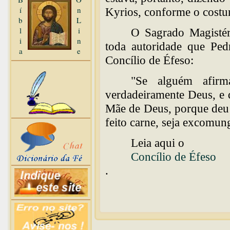
í
n
Kyrios, conforme o costu
b
L
l
i
O Sagrado Magistéri
i
n
toda autoridade que Ped
a
e
Concílio de Éfeso:
"Se alguém afir
verdadeiramente Deus, e 
Mãe de Deus, porque deu 
feito carne, seja excomun
Leia aqui o
Concílio de Éfeso
.