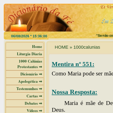
"Se não comer
Home
HOME » 1000calunias
Liturgia Diaria
1000 Calúnias
Mentira nº 551:
Protestantes ⇒
Como Maria pode ser mãe 
Dicionário ⇒
Apologética ⇒
Testemunhos ⇒
Nossa Resposta:
Cartas ⇒
Maria é mãe de Deu
Debates ⇒
Deus.
Vídeos ⇒