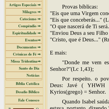
Artigos Especiais ⇒
Provas bíblicas:
Milagres ⇒
"Eis que uma Virgem conce
Catecismo ⇒
"Eis que conceberás..." (L
Compêndio ⇒
"O que nascerá de Ti será.
"Enviou Deus a seu Filho 
Espiritualidade ⇒
"Cristo, que é Deus..." (R
Eventos⇒
Documentos ⇒
E mais:
Crônicas de Fé ⇒
Missa Tridentina⇒
"Donde me vem es
Santo do Dia
Senhor?"(Lc 1,43);
Notícias
Por respeito. o po
Bíblia Católica
Deus: Javé ( YHWH o
Kyrios(grego) = Senhor.
Desafio Bíblico
Fale Conosco
Quando Isabel saúd
estava, portanto, dizend
B
O