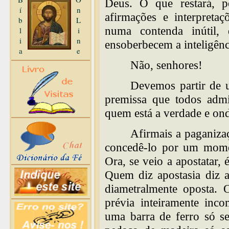
Deus. O que restará, p
í
n
afirmações e interpretaç
b
L
numa contenda inútil,
l
i
i
n
ensoberbecem a inteligênci
a
e
Não, senhores!
Devemos partir de 
premissa que todos adm
quem está a verdade e ond
Afirmais a paganiza
concedê-lo por um momen
Ora, se veio a apostatar, 
Quem diz apostasia diz 
diametralmente oposta. 
prévia inteiramente inc
uma barra de ferro só se