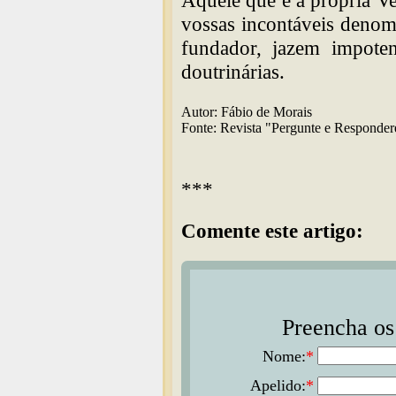
Aquele que é a própria V
vossas incontáveis denom
fundador, jazem impoten
doutrinárias.
Autor: Fábio de Morais
Fonte: Revista "Pergunte e Responde
***
Comente este artigo:
Preencha os 
Nome:
*
Apelido:
*