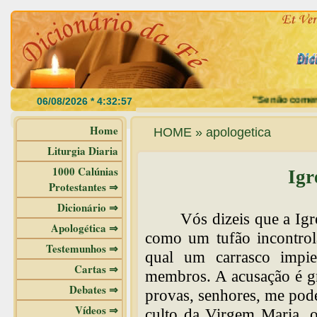
"Se não comerdes a
Home
HOME » apologetica
Liturgia Diaria
1000 Calúnias
Igr
Protestantes ⇒
Dicionário ⇒
Vós dizeis que a Igr
Apologética ⇒
como um tufão incontrolá
Testemunhos ⇒
qual um carrasco impi
Cartas ⇒
membros. A acusação é gr
Debates ⇒
provas, senhores, me poder
Vídeos ⇒
culto da Virgem Maria, o