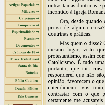
Artigos Especiais ⇒
outras tantas doutrinas e 
Milagres ⇒
incontido à Igreja Romana
Catecismo ⇒
Ora, desde quando 
Compêndio ⇒
prova de alguma coisa?
Espiritualidade ⇒
doutrinas e práticas.
Eventos⇒
Mas quem o disse? O
Documentos ⇒
mesmo lugar, visto qu
Crônicas de Fé ⇒
protestantismo, assim co
Missa Tridentina⇒
Catolicismo. É tudo uma 
Santo do Dia
portanto, que tais coisa
Notícias
responderei que não são,
Bíblia Católica
opinião, favorecem o que 
entendimento vos traiu
Desafio Bíblico
contrastar com o que p
Fale Conosco
certamente me acusareis
B
O