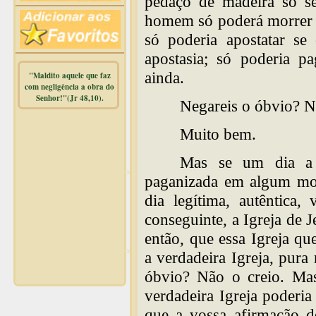
pedaço de madeira só se 
homem só poderá morrer s
só poderia apostatar se
apostasia; só poderia pa
ainda.
"Maldito aquele que faz
com negligência a obra do
Senhor!"(Jr 48,10).
Negareis o óbvio? N
Warning
:
Muito bem.
mysqli_free_result() expects
parameter 1 to be
Mas se um dia a I
mysqli_result, bool given in
/home/dicionar/public_html/online.php
paganizada em algum mom
on line
14
dia legítima, autêntica,
Warning
:
conseguinte, a Igreja de J
mysqli_num_rows() expects
parameter 1 to be
então, que essa Igreja q
mysqli_result, bool given in
/home/dicionar/public_html/online.php
a verdadeira Igreja, pura 
on line
19
Visit. online:
óbvio? Não o creio. Mas
verdadeira Igreja poderia
que a vossa afirmação 