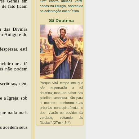
res Gerais em
tum" contra abusos verifi-
 de fato ficam
cados na Liturgia, sobretudo
na celebração eucarística.
Sã Doutrina
m das Divinas
 do Antigo e do
esprezar, está
ncluir que a fé
cos não podem
Porque virá tempo em que
scrituras, nem
não suportarão a sã
doutrina; mas, ao sabor das
 a Igreja, sob
paixões, amontoa- rão para
si mestres, conforme suas
próprias concupiscências e
 que nada mais
des- viarão os ouvidos da
verdade, voltando às
fábulas".(2Tm 4,3-4).
s aceitem seus