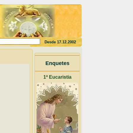
eu sangue, não tereis a vida em vós"(Jo 6,53)
Desde 17.12.2002
Enquetes
1ª Eucaristia