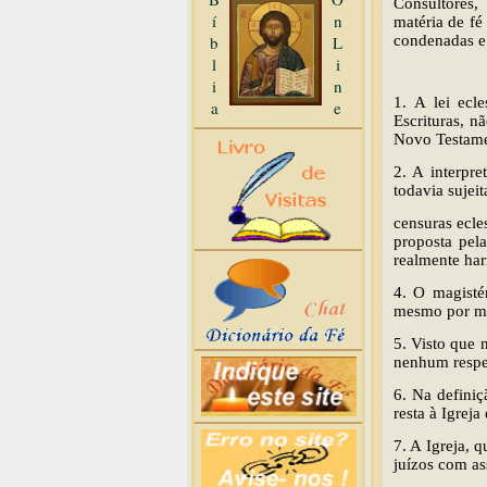
Consultores,
í
n
matéria de fé
b
L
condenadas e 
l
i
i
n
1. A lei ecl
a
e
Escrituras, n
Novo Testame
2. A interpr
todavia sujei
censuras ecle
proposta pel
realmente har
4. O magisté
mesmo por me
5. Visto que 
nenhum respei
6. Na definiç
resta à Igrej
7. A Igreja, 
juízos com as