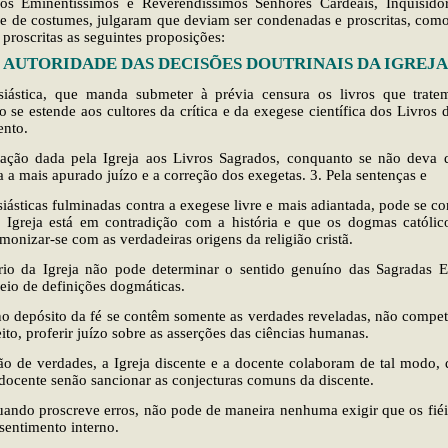
 os Eminentíssimos e Reverendíssimos Senhores Cardeais, Inquisido
 e de costumes, julgaram que deviam ser condenadas e proscritas, como
proscritas as seguintes proposições:
AUTORIDADE DAS DECISÕES DOUTRINAIS DA IGREJA
esiástica, que manda submeter à prévia censura os livros que trate
ão se estende aos cultores da crítica e da exegese científica dos Livros
nto.
etação dada pela Igreja aos Livros Sagrados, conquanto se não deva d
ta a mais apurado juízo e a correção dos exegetas. 3. Pela sentenças e
siásticas fulminadas contra a exegese livre e mais adiantada, pode se co
a Igreja está em contradição com a história e que os dogmas católi
monizar-se com as verdadeiras origens da religião cristã.
rio da Igreja não pode determinar o sentido genuíno das Sagradas E
io de definições dogmáticas.
no depósito da fé se contêm somente as verdades reveladas, não compete
to, proferir juízo sobre as asserções das ciências humanas.
ão de verdades, a Igreja discente e a docente colaboram de tal modo,
a docente senão sancionar as conjecturas comuns da discente.
quando proscreve erros, não pode de maneira nenhuma exigir que os fiéi
sentimento interno.