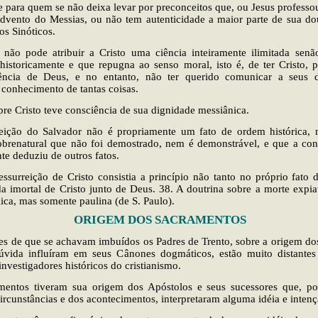
e para quem se não deixa levar por preconceitos que, ou Jesus professou
dvento do Messias, ou não tem autenticidade a maior parte de sua dou
s Sinóticos.
o não pode atribuir a Cristo uma ciência inteiramente ilimitada senã
 historicamente e que repugna ao senso moral, isto é, de ter Cristo,
ncia de Deus, e no entanto, não ter querido comunicar a seus d
 conhecimento de tantas coisas.
e Cristo teve consciência de sua dignidade messiânica.
reição do Salvador não é propriamente um fato de ordem histórica,
brenatural que não foi demostrado, nem é demonstrável, e que a cons
te deduziu de outros fatos.
essurreição de Cristo consistia a princípio não tanto no próprio fato d
a imortal de Cristo junto de Deus. 38. A doutrina sobre a morte expiat
ica, mas somente paulina (de S. Paulo).
ORIGEM DOS SACRAMENTOS
es de que se achavam imbuídos os Padres de Trento, sobre a origem do
vida influíram em seus Cânones dogmáticos, estão muito distantes
investigadores históricos do cristianismo.
mentos tiveram sua origem dos Apóstolos e seus sucessores que, por
ircunstâncias e dos acontecimentos, interpretaram alguma idéia e intenç