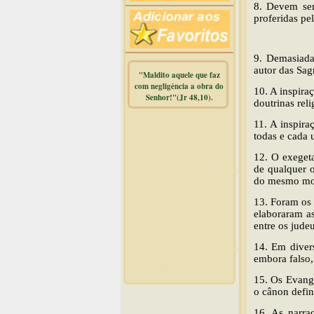
8. Devem ser
proferidas p
9. Demasiada
autor das Sag
"Maldito aquele que faz
com negligência a obra do
10. A inspira
Senhor!"(Jr 48,10).
doutrinas rel
11. A inspira
Warning
:
todas e cada 
mysqli_free_result() expects
parameter 1 to be
12. O exegeta
mysqli_result, bool given in
de qualquer o
/home/dicionar/public_html/online.php
do mesmo mo
on line
14
13. Foram os 
Warning
:
elaboraram a
mysqli_num_rows() expects
entre os judeu
parameter 1 to be
mysqli_result, bool given in
14. Em divers
/home/dicionar/public_html/online.php
embora falso,
on line
19
Visit. online:
15. Os Evange
o cânon defini
16. As narra