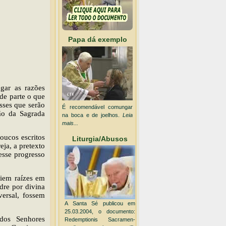
Papa dá exemplo
gar as razões
 de parte o que
sses que serão
É recomendável comungar
ção da Sagrada
na boca e de joelhos.
Leia
mais...
oucos escritos
Liturgia/Abusos
eja, a pretexto
esse progresso
riem raízes em
dre por divina
ersal, fossem
A Santa Sé publicou em
25.03.2004, o documento:
dos Senhores
Redemptionis Sacramen-