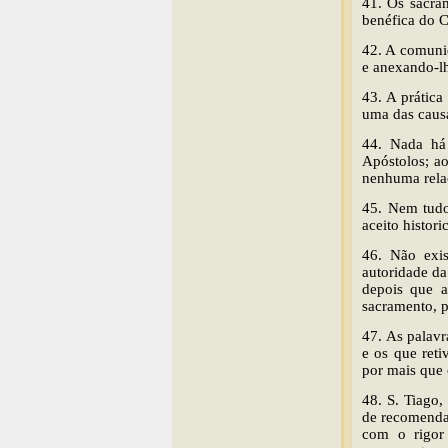
41. Os sacra
benéfica do C
42. A comunid
e anexando-lh
43. A prática
uma das causa
44. Nada há
Apóstolos; ao
nenhuma relaç
45. Nem tudo 
aceito histor
46. Não exis
autoridade da
depois que a
sacramento, 
47. As palavr
e os que reti
por mais que 
48. S. Tiago
de recomenda
com o rigor