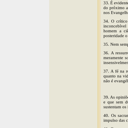
33. É evident
do próximo a
nos Evangelho
34. O crític
inconcebível
homem a ciê
posteridade o
35. Nem sempr
36. A ressur
meramente so
insensivelmen
37. A fé na r
quanto na vid
não é evangél
39. As opiniõ
e que sem dú
sustentam os 
40. Os sacra
impulso das c