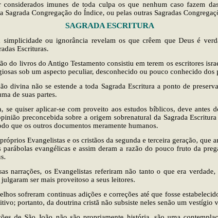
 considerados imunes de toda culpa os que nenhum caso fazem da
ela Sagrada Congregação do Índice, ou pelas outras Sagradas Congrega
SAGRADA ESCRITURA
 simplicidade ou ignorância revelam os que crêem que Deus é verd
radas Escrituras.
ção do livros do Antigo Testamento consistiu em terem os escritores isra
igiosas sob um aspecto peculiar, desconhecido ou pouco conhecido dos 
ção divina não se estende a toda Sagrada Escritura a ponto de preserva
uma de suas partes.
, se quiser aplicar-se com proveito aos estudos bíblicos, deve antes de
pinião preconcebida sobre a origem sobrenatural da Sagrada Escritura e
do que os outros documentos meramente humanos.
próprios Evangelistas e os cristãos da segunda e terceira geração, que a
s parábolas evangélicas e assim deram a razão do pouco fruto da preg
s.
as narrações, os Evangelistas referiram não tanto o que era verdade,
 julgaram ser mais proveitoso a seus leitores.
lhos sofreram continuas adições e correções até que fosse estabelecido
tivo; portanto, da doutrina cristã não subsiste neles senão um vestígio 
ções de São João não são propriamente história, são uma contemplaç