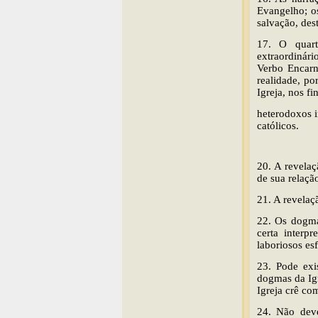
Evangelho; os
salvação, dest
17. O quart
extraordinári
Verbo Encarn
realidade, po
Igreja, nos f
heterodoxos i
católicos.
20. A revela
de sua relaçã
21. A revelaç
22. Os dogma
certa interp
laboriosos es
23. Pode exis
dogmas da Igr
Igreja crê co
24. Não deve