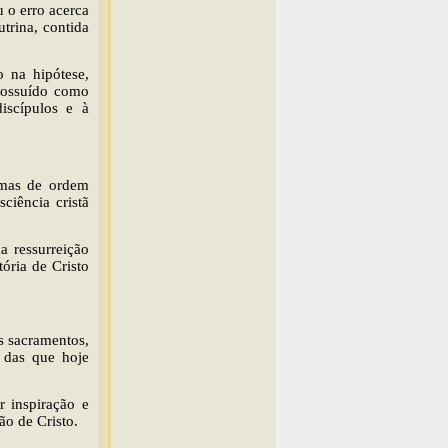
 o erro acerca
trina, contida
o na hipótese,
 possuído como
iscípulos e à
 mas de ordem
ciência cristã
a ressurreição
ória de Cristo
s sacramentos,
 das que hoje
 inspiração e
ão de Cristo.