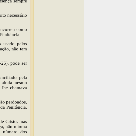
esença sempre
ito necessário
concorreu como
Penitência.
o usado pelos
mação, não tem
-25), pode ser
onciliado pela
o, ainda mesmo
e lhe chamava
rão perdoados,
da Penitência,
de Cristo, mas
ça, não o toma
o número dos