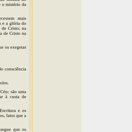
 o mistério da
ecessem mais
 e a glória do
 de Cristo; na
a de Cristo na
ue os exegetas
do consciência
olos.
 Céu; são uma
çar à custa de
Escritura e os
os, fatos que a
 segue que os