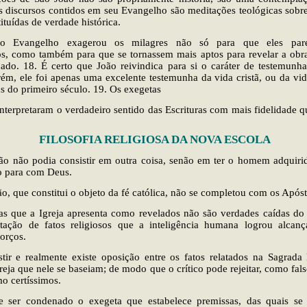
 discursos contidos em seu Evangelho são meditações teológicas sobre
ituídas de verdade histórica.
o Evangelho exagerou os milagres não só para que eles par
os, como também para que se tornassem mais aptos para revelar a obra
ado. 18. É certo que João reivindica para si o caráter de testemunha
rém, ele foi apenas uma excelente testemunha da vida cristã, ou da vid
ins do primeiro século. 19. Os exegetas
nterpretaram o verdadeiro sentido das Escrituras com mais fidelidade q
FILOSOFIA RELIGIOSA DA NOVA ESCOLA
ção não podia consistir em outra coisa, senão em ter o homem adquiri
o para com Deus.
ão, que constitui o objeto da fé católica, não se completou com os Apóst
s que a Igreja apresenta como revelados não são verdades caídas do
retação de fatos religiosos que a inteligência humana logrou alcan
forços.
tir e realmente existe oposição entre os fatos relatados na Sagrada 
eja que nele se baseiam; de modo que o crítico pode rejeitar, como fals
mo certíssimos.
 ser condenado o exegeta que estabelece premissas, das quais se