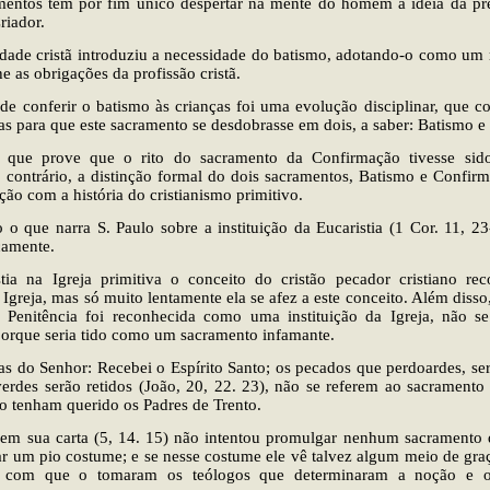
mentos têm por fim único despertar na mente do homem a idéia da pr
riador.
ade cristã introduziu a necessidade do batismo, adotando-o como um r
e as obrigações da profissão cristã.
 de conferir o batismo às crianças foi uma evolução disciplinar, que 
s para que este sacramento se desdobrasse em dois, a saber: Batismo e 
 que prove que o rito do sacramento da Confirmação tivesse sid
 contrário, a distinção formal do dois sacramentos, Batismo e Confir
ão com a história do cristianismo primitivo.
o que narra S. Paulo sobre a instituição da Eucaristia (1 Cor. 11, 23
icamente.
tia na Igreja primitiva o conceito do cristão pecador cristiano rec
 Igreja, mas só muito lentamente ela se afez a este conceito. Além diss
 Penitência foi reconhecida como uma instituição da Igreja, não s
porque seria tido como um sacramento infamante.
as do Senhor: Recebei o Espírito Santo; os pecados que perdoardes, se
verdes serão retidos (João, 20, 22. 23), não se referem ao sacramento 
o tenham querido os Padres de Trento.
, em sua carta (5, 14. 15) não intentou promulgar nenhum sacramento 
r um pio costume; e se nesse costume ele vê talvez algum meio de gra
 com que o tomaram os teólogos que determinaram a noção e 