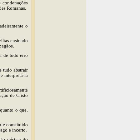
s condenações
ções Romanas.
adeiramente o
elitas ensinado
pagãos.
r de todo erro
 tudo abstrair
 interpretá-la
rtificiosamente
ação de Cristo
 quanto o que,
 e constituído
vago e incerto.
ão mística do