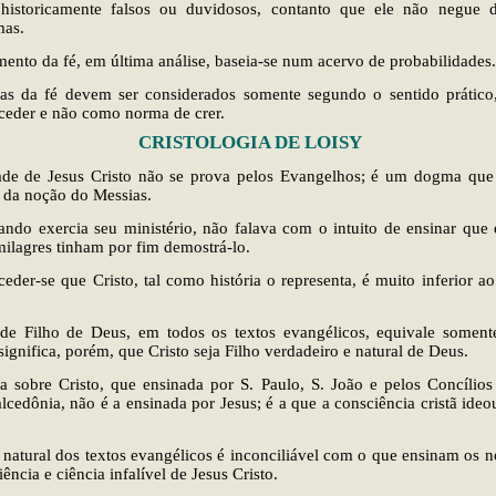
istoricamente falsos ou duvidosos, contanto que ele não negue d
as.
mento da fé, em última análise, baseia-se num acervo de probabilidades.
s da fé devem ser considerados somente segundo o sentido prático,
ceder e não como norma de crer.
CRISTOLOGIA DE LOISY
ade de Jesus Cristo não se prova pelos Evangelhos; é um dogma que 
u da noção do Messias.
ando exercia seu ministério, não falava com o intuito de ensinar que 
ilagres tinham por fim demostrá-lo.
eder-se que Cristo, tal como história o representa, é muito inferior ao
e Filho de Deus, em todos os textos evangélicos, equivale somen
significa, porém, que Cristo seja Filho verdadeiro e natural de Deus.
a sobre Cristo, que ensinada por S. Paulo, S. João e pelos Concílios
lcedônia, não é a ensinada por Jesus; é a que a consciência cristã ideo
 natural dos textos evangélicos é inconciliável com o que ensinam os n
ência e ciência infalível de Jesus Cristo.