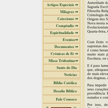
Autoridade da
Artigos Especiais ⇒
Sagrada Escri
Milagres ⇒
Filosofia Rel
Cristologia d
Catecismo ⇒
Origem dos S
Nova teoria s
Compêndio ⇒
Evolucionismo
Quarta-feira,
Espiritualidade ⇒
Eventos⇒
Com êxito ve
Documentos ⇒
supremas das 
é como heranç
Crônicas de Fé ⇒
muito mais p
Escritura, ou 
Missa Tridentina⇒
E é para lam
Santo do Dia
que, ultrapas
Notícias
de mais elev
dos dogmas, q
Bíblia Católica
Para impedir 
seus coraçõe
Desafio Bíblico
providência 
notados e con
Fale Conosco
Por isso, d
B
O