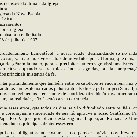
s decisões doutrinais da Igreja
tura
igiosa da Nova Escola
e Loisy
acramentos
obre a Igreja
 absoluto e ilimitado
 03 de julho de 1907.
rdadeiramente Lamentável, a nossa idade, desmandando-se no inda
coisas, vai não raras vezes atrás de novidades por tal forma, que deixa
a do gênero humano, para se precipitar em erros gravíssimos. Erros e
erniciosos, quando se trata das ciências sagradas, ou da interpreta
dos principais mistérios da fé.
entar profundamente que também entre os católicos se encontrem não p
sando os limites demarcados pelos santos Padres e pela própria Santa Igr
ados conhecimentos e em nome de considerações históricas, procuram 
ue, na realidade, não é senão a sua corruptela.
que esses erros, que todos os dias se vão difundindo entre os fiéis, c
s e corrompam a sinceridade de sua fé, aprouve a nosso Santíssimo Pa
Papa Pio X que, por ofício desta Sagrada Inquisição Romana e Univ
denados os principais dentre esses erros.
epois de diligentíssimo exame e do parecer prévio dos Reveren