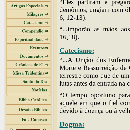
“Eles partiram e prega
Artigos Especiais ⇒
demônios, ungiam com ól
Milagres ⇒
6, 12-13).
Catecismo ⇒
“...imporão as mãos aos
Compêndio ⇒
16,18).
Espiritualidade ⇒
Eventos⇒
Catecismo:
Documentos ⇒
“...A Unção dos Enferm
Crônicas de Fé ⇒
Morte e Ressurreição de C
Missa Tridentina⇒
terrestre como que de um 
Santo do Dia
lutas antes da entrada na
Notícias
“O tempo oportuno para 
Bíblia Católica
aquele em que o fiel co
Desafio Bíblico
devido à doença ou à velh
Fale Conosco
Dogma:
B
O