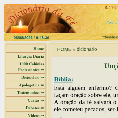
"Se não com
Home
HOME » dicionario
Liturgia Diaria
1000 Calúnias
Unç
Protestantes ⇒
Dicionário ⇒
Bíblia:
Apologética ⇒
Está alguém enfermo? Ch
Testemunhos ⇒
façam oração sobre ele, 
Cartas ⇒
A oração da fé salvará o
Debates ⇒
ele cometeu pecados, ser-
Vídeos ⇒