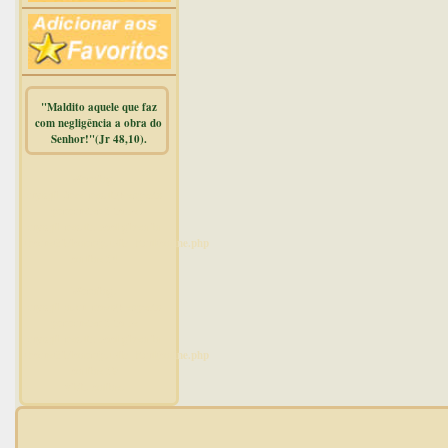
"Maldito aquele que faz
com negligência a obra do
Senhor!"(Jr 48,10).
Warning
:
mysqli_free_result() expects
parameter 1 to be
mysqli_result, bool given in
/home/dicionar/public_html/online.php
on line
14
Warning
:
mysqli_num_rows() expects
parameter 1 to be
mysqli_result, bool given in
/home/dicionar/public_html/online.php
on line
19
Visit. online: