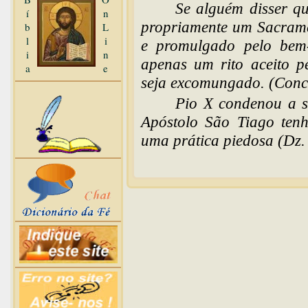
Se alguém disser q
í
n
propriamente um Sacramen
b
L
l
i
e promulgado pelo bem
i
n
apenas um rito aceito 
a
e
seja excomungado. (Conc.
Pio X condenou a s
Apóstolo São Tiago ten
uma prática piedosa (Dz.