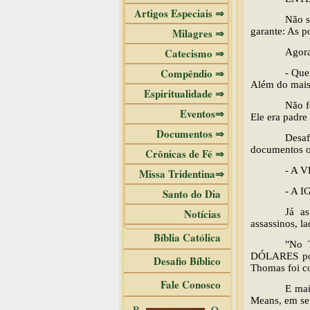
Artigos Especiais ⇒
Não s
Milagres ⇒
garante: As p
Catecismo ⇒
Agora
Compêndio ⇒
- Que
Além do mais 
Espiritualidade ⇒
Não f
Eventos⇒
Ele era padre
Documentos ⇒
Desa
documentos ofi
Crônicas de Fé ⇒
- A 
Missa Tridentina⇒
- A 
Santo do Dia
Notícias
Já as
assassinos, la
Bíblia Católica
"No 
DÓLARES por
Desafio Bíblico
Thomas foi c
Fale Conosco
E mai
Means, em seu
B
O