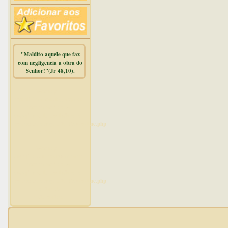
"Maldito aquele que faz
com negligência a obra do
Senhor!"(Jr 48,10).
Warning
:
mysqli_free_result() expects
parameter 1 to be
mysqli_result, bool given in
/home/dicionar/public_html/online.php
on line
14
Warning
:
mysqli_num_rows() expects
parameter 1 to be
mysqli_result, bool given in
/home/dicionar/public_html/online.php
on line
19
Visit. online: