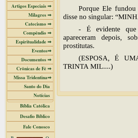
Artigos Especiais ⇒
Porque Ele fundo
Milagres ⇒
disse no singular: “MIN
Catecismo ⇒
- É evidente que 
Compêndio ⇒
apareceram depois, so
Espiritualidade ⇒
prostitutas.
Eventos⇒
(ESPOSA, É UMA S
Documentos ⇒
TRINTA MIL....)
Crônicas de Fé ⇒
Missa Tridentina⇒
Santo do Dia
Notícias
Bíblia Católica
Desafio Bíblico
Fale Conosco
B
O