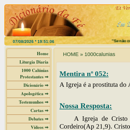
"Se não come
Home
HOME » 1000calunias
Liturgia Diaria
1000 Calúnias
Mentira nº 052:
Protestantes ⇒
A Igreja é a prostituta do
Dicionário ⇒
Apologética ⇒
Testemunhos ⇒
Nossa Resposta:
Cartas ⇒
A Igreja de Crist
Debates ⇒
Cordeiro(Ap 21,9). Cristo
Vídeos ⇒