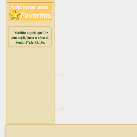
"Maldito aquele que faz
com negligência a obra do
Senhor!"(Jr 48,10).
Warning
:
mysqli_free_result() expects
parameter 1 to be
mysqli_result, bool given in
/home/dicionar/public_html/online.php
on line
14
Warning
:
mysqli_num_rows() expects
parameter 1 to be
mysqli_result, bool given in
/home/dicionar/public_html/online.php
on line
19
Visit. online: