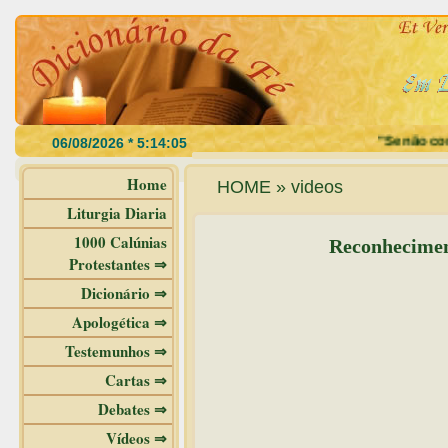
"Se não come
Home
HOME » videos
Liturgia Diaria
1000 Calúnias
Reconhecimen
Protestantes ⇒
Dicionário ⇒
Apologética ⇒
Testemunhos ⇒
Cartas ⇒
Debates ⇒
Vídeos ⇒