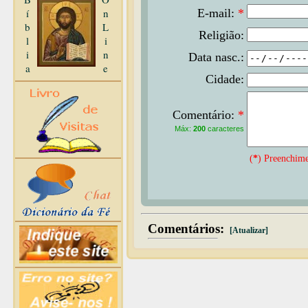
í
n
E-mail:
*
b
L
Religião:
l
i
i
n
Data nasc.:
a
e
Cidade:
Comentário:
*
Máx:
200
caracteres
(
*
) Preenchime
Comentários:
[Atualizar]