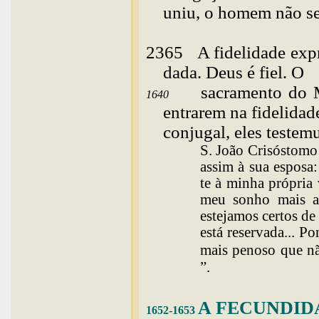
uniu, o homem não se
2365
A
fidelidade exp
dada. Deus é fiel. O
sacramento do 
1640
entrarem na fidelidade
conjugal, eles testem
S. João Crisóstomo
assim à sua esposa
te à minha própria 
meu sonho mais ar
estejamos certos de
está reservada... P
mais penoso que n
”.
A
FECUNDID
1652-1653