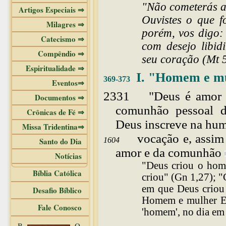
"Não cometerás a
Artigos Especiais ⇒
Ouvistes o que f
Milagres ⇒
porém, vos digo:
Catecismo ⇒
com desejo libid
Compêndio ⇒
seu coração (Mt 
Espiritualidade ⇒
I
. "Homem e mul
369-373
Eventos⇒
2331
"
Deus
é amor 
Documentos ⇒
comunhão pessoal d
Crônicas de Fé ⇒
Deus inscreve na hu
Missa Tridentina⇒
vocação e, assim
Santo do Dia
1604
amor e da
comunhão
Notícias
"Deus criou o hom
Bíblia Católica
criou" (Gn 1,27); "
em que Deus criou
Desafio Bíblico
Homem e mulher El
Fale Conosco
'homem', no dia em 
B
O