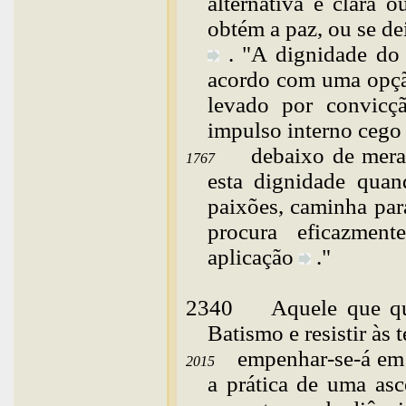
alternativa é clara
obtém a paz, ou se de
. "A dignidade do
acordo com uma opção
levado por convicç
impulso interno cego
debaixo de mera
1767
esta dignidade quand
paixões, caminha par
procura eficazmen
aplicação
."
2340
Aquele
que q
Batismo e resistir às 
empenhar-se-á em
2015
a prática de uma asc