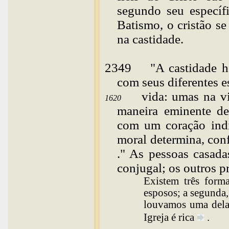
segundo seu específ
Batismo, o cristão s
na castidade.
2349
"
A
castidade h
com seus diferentes e
vida: umas na v
1620
maneira eminente de
com um coração indi
moral determina, co
." As pessoas casada
conjugal; os outros p
Existem três forma
esposos; a segunda,
louvamos uma delas
Igreja é
rica
.