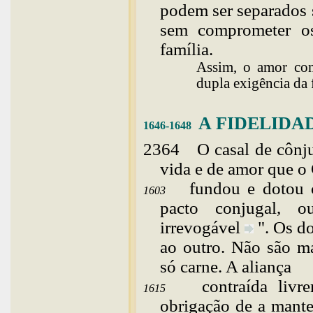
podem ser separados s
sem comprometer os
família.
Assim, o amor con
dupla exigência da 
A
FIDELIDA
1646-1648
2364
O
casal de cônj
vida e de amor que o
fundou e dotou c
1603
pacto conjugal, o
irrevogável
". Os d
ao outro. Não são m
só carne. A aliança
contraída liv
1615
obrigação de a mant