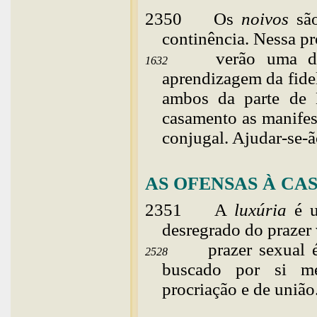
2350
Os
noivos
são
continência. Nessa pr
verão uma de
1632
aprendizagem da fide
ambos da parte de 
casamento as manifes
conjugal. Ajudar-se-ã
AS OFENSAS À CA
2351
A
luxúria
é u
desregrado do prazer
prazer sexual
2528
buscado por si me
procriação e de união