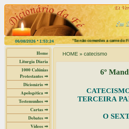
"Se não comerdes a carne do Filho do H
Home
HOME » catecismo
Liturgia Diaria
1000 Calúnias
6º Mand
Protestantes ⇒
Dicionário ⇒
CATECISMO
Apologética ⇒
TERCEIRA PA
Testemunhos ⇒
Cartas ⇒
O SEX
Debates ⇒
Vídeos ⇒