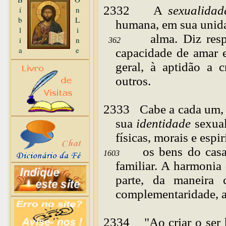
2332
A
sexualidad
í
n
b
L
humana, em sua unida
l
i
alma. Diz resp
i
n
362
a
e
capacidade de amar e
geral, à aptidão a 
outros.
2333
Cabe
a cada um,
sua
identidade
sexua
físicas, morais e espi
os bens do cas
1603
familiar. A harmonia
parte, da maneira
complementaridade, a
2334
"
Ao
criar o se