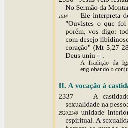
No Sermão da Monta
Ele interpreta 
1614
"Ouvistes o que foi 
porém, vos digo: to
com desejo libidinos
coração" (Mt 5,27-2
Deus
uniu
.
A Tradição da Ig
englobando o conju
II. A vocação à casti
2337
A
castidad
sexualidade na pessoa
unidade interi
2520,2349
espiritual. A sexuali