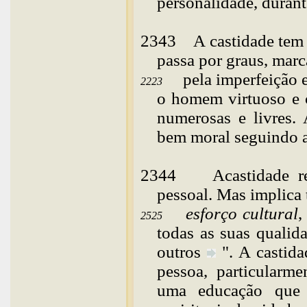
personalidade, durant
2343
A
castidade te
passa por graus, mar
pela imperfeição 
2223
o homem virtuoso e c
numerosas e livres. 
bem moral seguindo 
2344
A
castidade 
pessoal. Mas implic
esforço cultural
,
2525
todas as suas quali
outros
". A castida
pessoa, particularm
uma educação que 