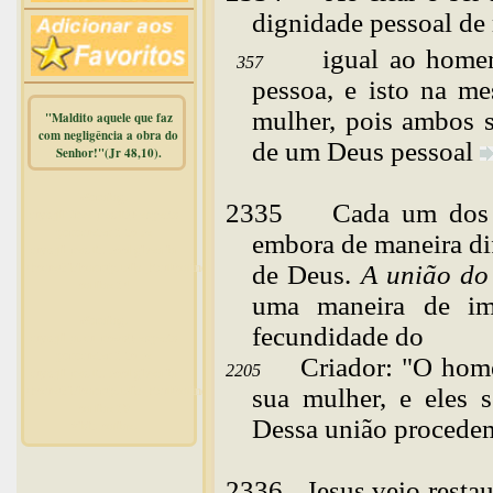
dignidade pessoal d
igual ao hom
357
pessoa, e isto na m
mulher, pois ambos 
"Maldito aquele que faz
com negligência a obra do
de um Deus
pessoal
Senhor!"(Jr 48,10).
Warning
:
2335
Cada
um dos 
mysqli_free_result() expects
parameter 1 to be
embora de maneira di
mysqli_result, bool given in
/home/dicionar/public_html/online.php
de Deus.
A união d
on line
14
uma maneira de im
Warning
:
fecundidade do
mysqli_num_rows() expects
parameter 1 to be
Criador: "O home
2205
mysqli_result, bool given in
/home/dicionar/public_html/online.php
sua mulher, e eles 
on line
19
Dessa união procedem
Visit. online:
2336
Jesus
veio resta