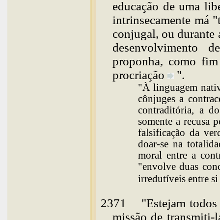
educação de uma lib
intrinsecamente má "
conjugal, ou durante 
desenvolvimento de
proponha, como fim 
procriação
".
"À linguagem nativ
cônjuges a contra
contraditória, a 
somente a recusa p
falsificação da ve
doar-se na totalid
moral entre a cont
"envolve duas con
irredutíveis entre
si
2371
"
Estejam
todos
missão de transmiti-