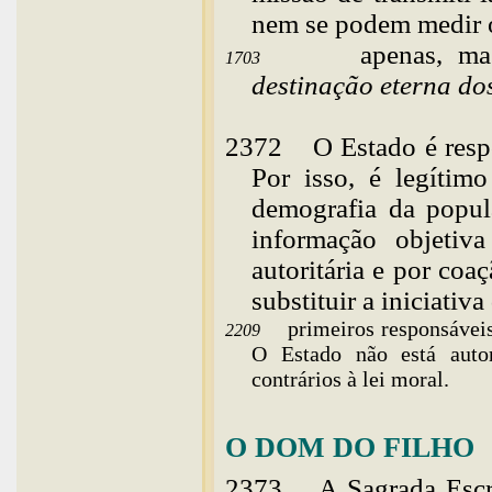
nem se podem medir o
apenas, ma
1703
destinação eterna d
2372
O
Estado é resp
Por isso, é legítimo
demografia da popul
informação objetiv
autoritária e por co
substituir a iniciativ
primeiros responsávei
2209
O Estado não está auto
contrários à lei moral.
O DOM DO FILHO
2373
A Sagrada Escri