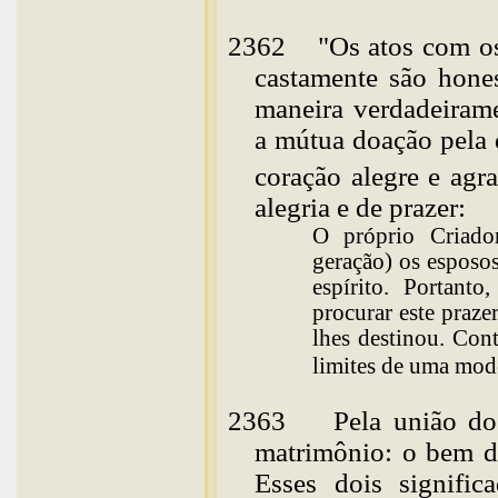
2362
"Os atos com o
castamente são hone
maneira verdadeiram
a mútua doação pela 
coração alegre e
agr
alegria e de prazer:
O próprio Criador
geração) os esposos
espírito. Portan
procurar este praze
lhes destinou. Con
limites de uma mo
2363
Pela união do
matrimônio: o bem do
Esses dois signifi