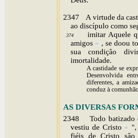
2347
A
virtude da ca
ao discípulo como seg
imitar Aquele 
374
amigos
, se doou t
sua condição div
imortalidade.
A castidade se exp
Desenvolvida en
diferentes, a amiz
conduz à comunhão 
AS DIVERSAS FOR
2348
Todo batizado 
vestiu de
Cristo
"
fiéis de Cristo sã