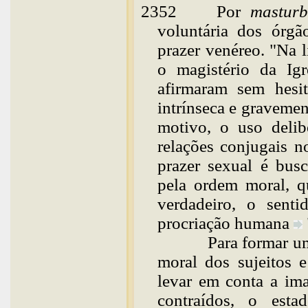
2352
Por
mastur
voluntária dos órgã
prazer venéreo. "Na l
o magistério da Ig
afirmaram sem hesi
intrínseca e graveme
motivo, o uso delib
relações conjugais n
prazer sexual é busc
pela ordem moral, q
verdadeiro, o sent
procriação
humana
Para formar um just
moral dos sujeitos e
levar em conta a ima
contraídos, o esta