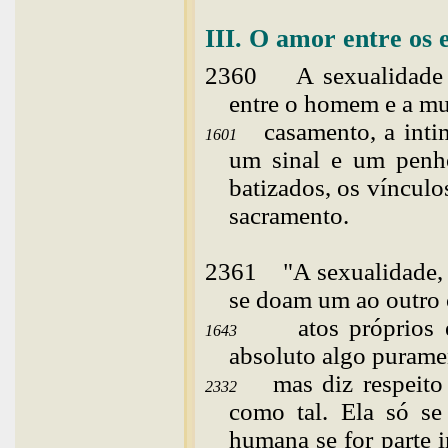
III. O amor entre os 
2360
A
sexualidade
entre o homem e a mu
casamento, a inti
1601
um sinal e um penho
batizados, os vínculo
sacramento.
2361
"
A
sexualidade,
se doam um ao outro
atos próprios
1643
absoluto algo purame
mas diz respeit
2332
como tal. Ela só se
humana se for parte 