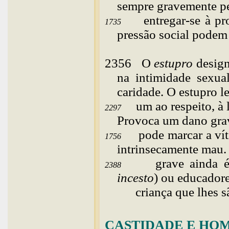
sempre gravemente p
entregar-se à pr
1735
pressão social podem 
2356
O
estupro
design
na intimidade sexua
caridade. O estupro l
um ao respeito, à 
2297
Provoca um dano gra
pode marcar a ví
1756
intrinsecamente mau.
grave ainda é
2388
incesto
) ou educadore
criança que lhes sã
CASTIDADE E HO