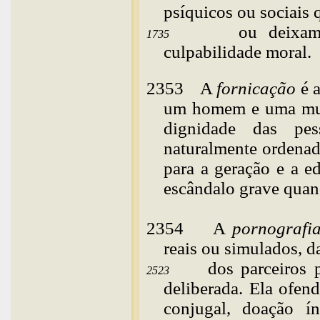
psíquicos ou sociais
ou deixa
1735
culpabilidade moral.
2353
A
fornicação
é a
um homem e uma mulh
dignidade das pe
naturalmente ordena
para a geração e a e
escândalo grave quan
2354
A
pornografi
reais ou simulados, d
dos parceiros 
2523
deliberada. Ela ofen
conjugal, doação ín