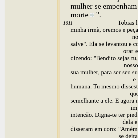
mulher se empenham t
morte
".
Tobias levantou-se d
1611
minha irmã, oremos e peç
nosso Senhor que 
salve". Ela se levantou e 
orar e a pedir para
dizendo: "Bendito sejas tu
nossos pais... Tu cri
sua mulher, para ser seu s
e amparo, e para 
humana. Tu mesmo dissest
que o homem fique
semelhante a ele. E agora 
impuro que tomo e
intenção. Digna-te ter pie
dela e conduzir-nos
disseram em coro: "Amém
se deitaram para pa