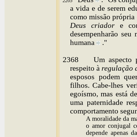
2205
a vida e de serem ed
como missão própria d
Deus criador
e com
desempenharão seu m
humana
."
2368
Um aspecto pa
respeito à
regulação 
esposos podem quer
filhos. Cabe-lhes ve
egoísmo, mas está de
uma paternidade res
comportamento segund
A moralidade da ma
o amor conjugal c
depende apenas da 