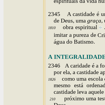
espirituais da vida h
2345
A
castidade é 
de Deus, uma
graça
,
obra
espiritual
1810
imitar a pureza de
Cri
água do Batismo.
A INTEGRALIDADE
2346
A
caridade é a f
por ela, a castidade a
como uma escola 
1826
mesmo está ordena
castidade leva aquele 
próximo uma test
210
Deus.