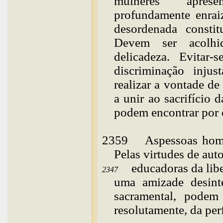
mulheres aprese
profundamente enraiz
desordenada constit
Devem ser acolhi
delicadeza. Evitar
discriminação inju
realizar a vontade de
a unir ao sacrifício 
podem encontrar por 
2359
As
pessoas hom
Pelas virtudes de aut
educadoras da libe
2347
uma amizade desinte
sacramental, podem
resolutamente, da perf