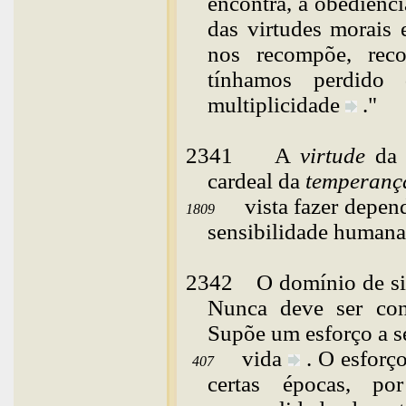
encontra, a obediênc
das virtudes morais 
nos recompõe, rec
tínhamos perdido
multiplicidade
."
2341
A
virtude
da 
cardeal da
temperanç
vista fazer depen
1809
sensibilidade humana
2342
O
domínio de s
Nunca deve ser cons
Supõe um esforço a s
vida
. O esforç
407
certas épocas, p