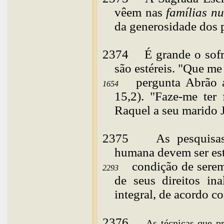
vêem nas
famílias n
da generosidade dos
2374
É
grande o sof
são estéreis. "Que me
pergunta Abrão 
1654
15,2). "Faze-me ter
Raquel a seu marido 
2375
As
pesquisa
humana devem ser est
condição de serem
2293
de seus direitos in
integral, de acordo c
2376
As técnicas que p