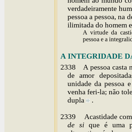
homem ao mundo corpo
verdadeiramente huma
pessoa a pessoa, na 
ilimitada do homem e
A virtude da casti
pessoa e a integral
A INTEGRIDADE D
2338
A pessoa casta m
de amor depositadas
unidade da pessoa e
venha feri-la; não to
dupla
.
2339
A
castidade co
de si
que é uma pe