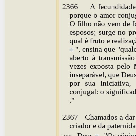
2366
A fecundidad
porque o amor conjug
O filho não vem de f
esposos; surge no p
qual é fruto e realiza
", ensina que "qua
aberto à transmissã
vezes exposta pelo 
inseparável, que Deu
por sua iniciativa,
conjugal: o significa
."
2367
Chamados
a dar
criador e da paternid
Deus
.
"Os cônjug