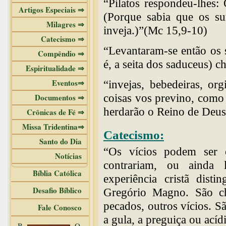
“Pilatos respondeu-lhes:
Artigos Especiais ⇒
(Porque sabia que os su
Milagres ⇒
inveja.)”(Mc 15,9-10)
Catecismo ⇒
“Levantaram-se então os s
Compêndio ⇒
é, a seita dos saduceus) c
Espiritualidade ⇒
Eventos⇒
“invejas, bebedeiras, or
coisas vos previno, como 
Documentos ⇒
herdarão o Reino de Deus
Crônicas de Fé ⇒
Missa Tridentina⇒
Catecismo:
Santo do Dia
“Os vícios podem ser c
Notícias
contrariam, ou ainda 
Bíblia Católica
experiência cristã dist
Desafio Bíblico
Gregório Magno. São ch
pecados, outros vícios. Sã
Fale Conosco
a gula, a preguiça ou acíd
B
O