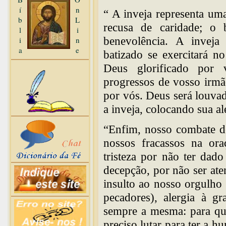
í
n
“ A inveja representa uma
b
L
recusa de caridade; o b
l
i
benevolência. A invej
i
n
a
e
batizado se exercitará n
Deus glorificado por 
progressos de vosso irmã
por vós. Deus será louva
a inveja, colocando sua al
“Enfim, nosso combate d
nossos fracassos na ora
tristeza por não ter dad
decepção, por não ser at
insulto ao nosso orgulho 
pecadores), alergia à g
sempre a mesma: para que
preciso lutar para ter a h