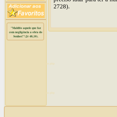
2728).
"Maldito aquele que faz
com negligência a obra do
Senhor!"(Jr 48,10).
Warning
:
mysqli_free_result() expects
parameter 1 to be
mysqli_result, bool given in
/home/dicionar/public_html/online.php
on line
14
Warning
:
mysqli_num_rows() expects
parameter 1 to be
mysqli_result, bool given in
/home/dicionar/public_html/online.php
on line
19
Visit. online: