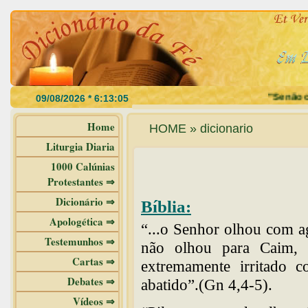
"Se não com
Home
HOME » dicionario
Liturgia Diaria
1000 Calúnias
Protestantes ⇒
Dicionário ⇒
Bíblia:
Apologética ⇒
“...o Senhor olhou com a
Testemunhos ⇒
não olhou para Caim, 
Cartas ⇒
extremamente irritado c
Debates ⇒
abatido”.(Gn 4,4-5).
Vídeos ⇒