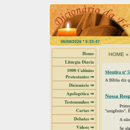
Home
HOME » 
Liturgia Diaria
1000 Calúnias
Mentira nº 5
Protestantes ⇒
A Bíblia diz q
Dicionário ⇒
Apologética ⇒
Nossa Resp
Testemunhos ⇒
Primo
Cartas ⇒
"unigênito". 
Debates ⇒
A não
Vídeos ⇒
Se al