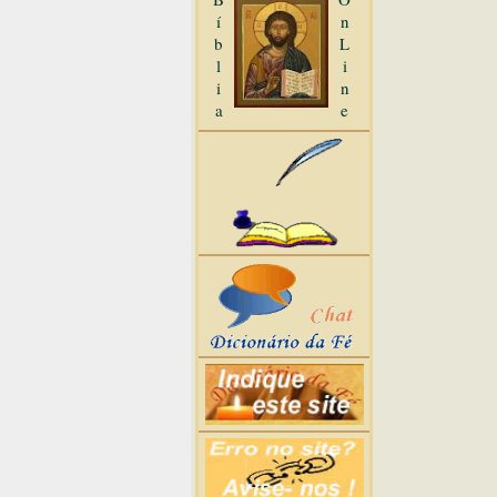
í
n
b
L
l
i
i
n
a
e