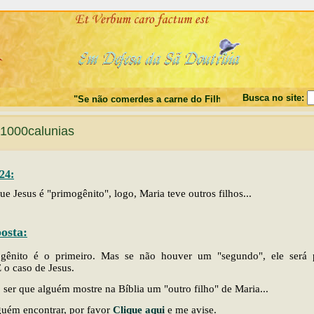
Busca no site:
"Se não comerdes a carne do Filho do Homem, e não beber
1000calunias
24:
ue Jesus é "primogênito", logo, Maria teve outros filhos...
osta:
gênito é o primeiro. Mas se não houver um "segundo", ele será 
É o caso de Jesus.
 ser que alguém mostre na Bíblia um "outro filho" de Maria...
guém encontrar, por favor
Clique aqui
e me avise.