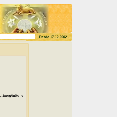
des o seu sangue, não tereis a vida em vós"(Jo 6,53)
Desde 17.12.2002
primogênito e