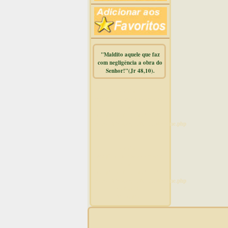
"Maldito aquele que faz
com negligência a obra do
Senhor!"(Jr 48,10).
Warning
:
mysqli_free_result() expects
parameter 1 to be
mysqli_result, bool given in
/home/dicionar/public_html/online.php
on line
14
Warning
:
mysqli_num_rows() expects
parameter 1 to be
mysqli_result, bool given in
/home/dicionar/public_html/online.php
on line
19
Visit. online: