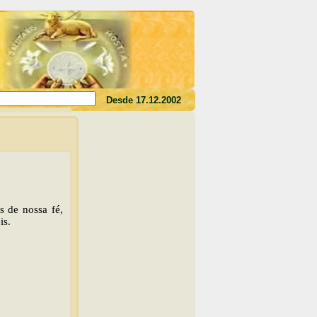
rdes o seu sangue, não tereis a vida em vós"(Jo 6,53)
Desde 17.12.2002
s de nossa fé,
is.