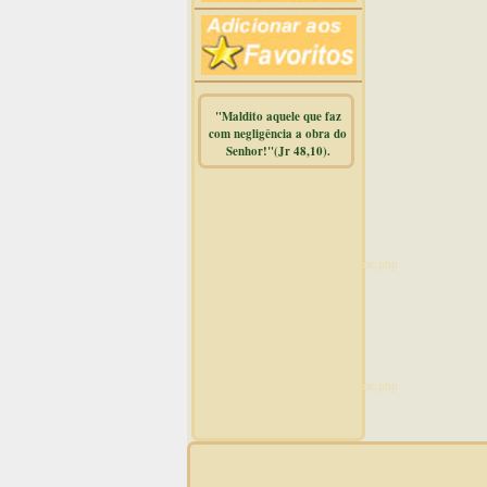
"Maldito aquele que faz
com negligência a obra do
Senhor!"(Jr 48,10).
Warning
:
mysqli_free_result() expects
parameter 1 to be
mysqli_result, bool given in
/home/dicionar/public_html/online.php
on line
14
Warning
:
mysqli_num_rows() expects
parameter 1 to be
mysqli_result, bool given in
/home/dicionar/public_html/online.php
on line
19
Visit. online: