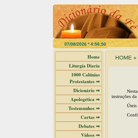
Home
HOME » d
Liturgia Diaria
1000 Calúnias
Protestantes ⇒
Dicionário ⇒
Nesta
instruções da
Apologética ⇒
Úteis
Testemunhos ⇒
Confir
Cartas ⇒
Debates ⇒
Vídeos ⇒