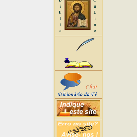
í
n
b
L
l
i
i
n
a
e