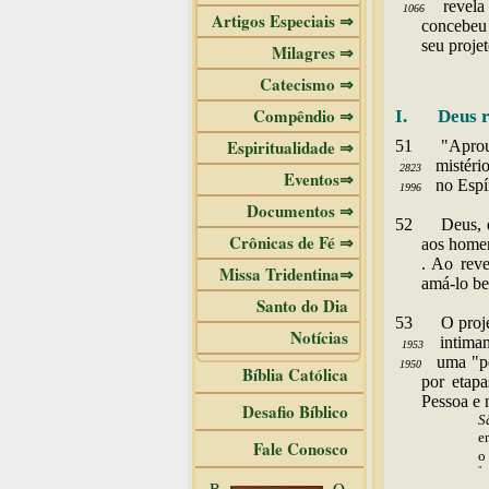
revela
1066
Artigos Especiais ⇒
concebeu 
seu proje
Milagres ⇒
Catecismo ⇒
Compêndio ⇒
I. Deus re
Espiritualidade ⇒
51
"
Apro
mistério
2823
Eventos⇒
no Espír
1996
Documentos ⇒
52
Deus, 
Crônicas de Fé ⇒
aos homen
. Ao reve
Missa Tridentina⇒
amá-lo be
Santo do Dia
53
O
proj
Notícias
intima
1953
uma "pe
1950
Bíblia Católica
por etapa
Pessoa e 
Desafio Bíblico
S
e
Fale Conosco
o
"
B
O