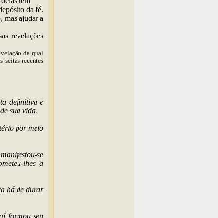
 delas têm
epósito da fé.
o, mas ajudar a
sas revelações
Revelação da qual
s seitas recentes
 definitiva e
de sua vida.
ério por meio
 manifestou-se
ometeu-lhes a
ta há de durar
aí formou seu