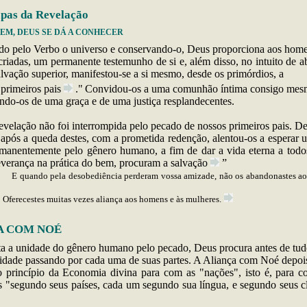
pas da Revelação
GEM, DEUS SE DÁ A CONHECER
ndo
pelo Verbo o universo e conservando-o, Deus proporciona aos home
criadas, um permanente testemunho de si e, além disso, no intuito de a
lvação superior, manifestou-se a si mesmo, desde os primórdios, a
primeiros
pais
."
Convidou-os a uma comunhão íntima consigo mes
s de uma graça e de uma justiça resplandecentes.
evelação não foi interrompida pelo pecado de nossos primeiros pais. D
"após a queda destes, com a prometida redenção, alentou-os a esperar 
manentemente pelo gênero humano, a fim de dar a vida eterna a todo
everança na prática do bem, procuram a
salvação
”
o pela desobediência perderam vossa amizade, não os abandonastes ao p
Oferecestes muitas vezes aliança aos homens e às mulheres.
A COM NOÉ
ta
a unidade do gênero humano pelo pecado, Deus procura antes de tudo
dade passando por cada uma de suas partes. A Aliança com Noé depo
 princípio da Economia divina para com as "nações", isto é, para 
 "segundo seus países, cada um segundo sua língua, e segundo seus c