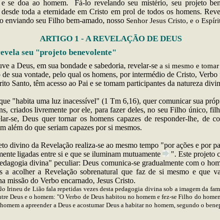
 e se doa ao homem. Fá-lo revelando seu mistério, seu projeto ben
desde toda a eternidade em Cristo em prol de todos os homens. Rev
to enviando seu Filho bem-amado, nosso
Senhor Jesus Cristo, e o Espíri
ARTIGO 1 - A REVELAÇÃO DE DEUS
vela seu "projeto benevolente"
uve
a Deus, em sua bondade e sabedoria, revelar-se
a si mesmo e toma
 de sua vontade, pelo qual os homens, por intermédio de Cristo, Verbo f
ito Santo, têm acesso ao Pai e se tomam participantes da natureza
divi
que "habita uma luz inacessível" (1 Tm 6,16), quer comunicar sua própr
s, criados livremente por ele, para fazer deles, no seu Filho único, fil
lar-se, Deus quer tornar os homens capazes de responder-lhe, de c
m além do que seriam capazes por si mesmos.
eto divino da Revelação realiza-se ao mesmo tempo "por ações e por pa
mente
ligadas entre si e que se iluminam
mutuamente
". Este projeto
dagogia divina" peculiar: Deus comunica-se gradualmente com o hom
s a acolher a Revelação sobrenatural que faz de si mesmo e que va
na missão do Verbo encarnado, Jesus Cristo.
ão
Irineu de Lião fala repetidas vezes desta pedagogia divina sob a imagem da fam
ntre Deus e o homem: "O Verbo de Deus habitou no homem e fez-se Filho do home
 homem a apreender a Deus e acostumar Deus a habitar no homem, segundo o bene