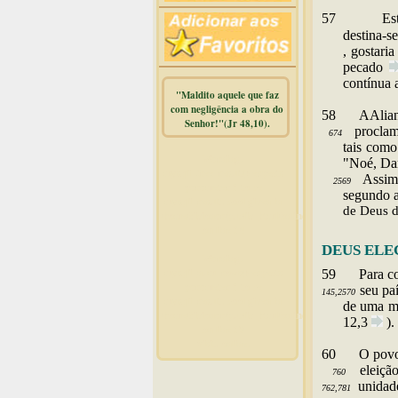
57
Es
destina-s
, gostari
pecado
contínua 
"Maldito aquele que faz
com negligência a obra do
58
A
Alia
Senhor!"(Jr 48,10).
proclama
674
tais como
Warning
:
"Noé, Da
mysqli_free_result() expects
Assim,
2569
parameter 1 to be
segundo a
mysqli_result, bool given in
de Deus d
/home/dicionar/public_html/online.php
on line
14
DEUS ELE
Warning
:
mysqli_num_rows() expects
59
Para
c
parameter 1 to be
seu paí
145,2570
mysqli_result, bool given in
de uma mu
/home/dicionar/public_html/online.php
12,
3
).
on line
19
Visit. online:
60
O
povo 
eleiçã
760
unidad
762,781