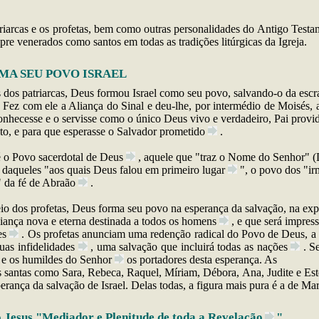
riarcas e os profetas, bem como outras personalidades do Antigo Testa
pre venerados como santos em todas as tradições litúrgicas da Igreja.
MA SEU POVO ISRAEL
s
dos patriarcas, Deus formou Israel como seu povo, salvando-o da esc
 Fez com ele a Aliança do Sinal e deu-lhe, por intermédio de Moisés, a
onhecesse e o servisse como o único Deus vivo e verdadeiro, Pai provi
sto, e para que esperasse o Salvador
prometido
.
é o Povo sacerdotal de
Deus
, aquele que "traz o Nome do Senhor" (
 daqueles "aos quais Deus falou em primeiro
lugar
", o povo dos "i
 da fé de
Abraão
.
io dos profetas, Deus forma seu povo na esperança da salvação, na exp
nça nova e eterna destinada a todos os
homens
, e que será impres
es
. Os profetas anunciam uma redenção radical do Povo de Deus, a 
suas
infidelidades
, uma salvação que incluirá todas as
nações
. S
 e os humildes do
Senhor
os portadores desta esperança. As
 santas como Sara, Rebeca, Raquel, Míriam, Débora, Ana, Judite e Es
perança da salvação de Israel. Delas todas, a figura mais pura é a de
Mar
 Jesus "Mediador e Plenitude de toda a
Revelação
"