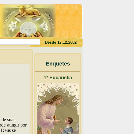
 seu sangue, não tereis a vida em vós"(Jo 6,53)
Desde 17.12.2002
Enquetes
1ª Eucaristia
 de suas
e atingir por
, Deus se