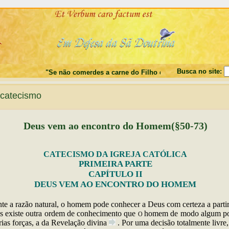
Busca no site:
"Se não comerdes a carne do Filho do Homem, e não beberdes o
catecismo
Deus vem ao encontro do Homem(§50-73)
CATECISMO DA IGREJA CATÓLICA
PRIMEIRA PARTE
CAPÍTULO II
DEUS VEM AO ENCONTRO DO HOMEM
nte
a razão natural, o homem pode conhecer a Deus com certeza a partir
s existe outra ordem de conhecimento que
homem de modo algum pod
O
rias forças, a da Revelação
divina
. Por uma decisão totalmente livre