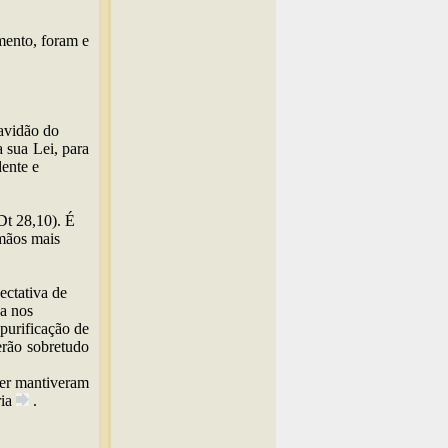
mento, foram e
ravidão do
 sua Lei, para
dente e
Dt 28,10). É
rmãos mais
ectativa de
sa nos
purificação de
erão sobretudo
ter mantiveram
ia
.