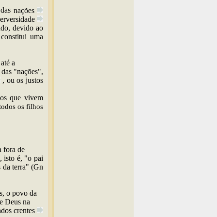
e das
nações
erversidade
udo, devido ao
 constitui uma
 até a
 das "nações",
, ou os justos
 os que vivem
todos os filhos
 fora de
 isto é, "o pai
 da terra" (Gn
s, o povo da
de Deus na
nados
crentes