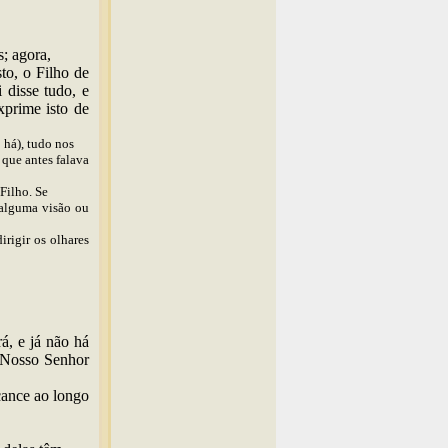
s; agora,
to, o Filho de
 disse tudo, e
xprime isto de
á), tudo nos
 que antes falava
eu Filho. Se
 alguma visão ou
rigir os olhares
á, e já não há
e Nosso Senhor
lcance ao longo