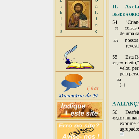
í
n
II. As eta
b
L
DESDE A ORI
l
i
54
"
Cria
i
n
coisas 
32
a
e
de uma sa
nossos 
374
revestindo-o
55
Esta
R
efeito,
397,410
velou per
pela pers
E quand
761
(...)
A ALIANÇ
56
Desfei
humani
401,1219
exprime o
agrupados