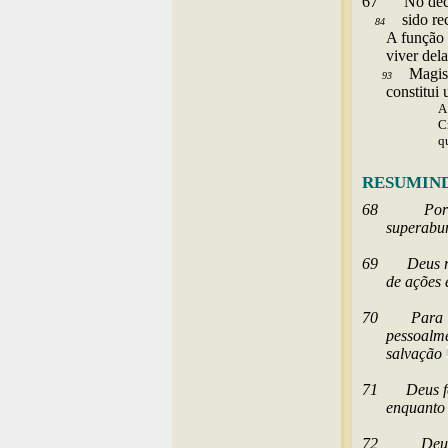
67
No dec
sido re
84
A função 
viver del
Magist
93
constitui 
A
C
q
RESUMIN
68
Por
superabun
69
Deus 
de ações 
70
Para 
pessoalm
salvação
71
Deus f
enquanto
72
Deu