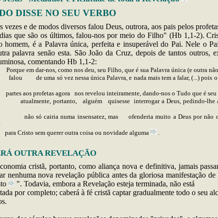
DO DISSE NO SEU VERBO
as
vezes e de modos diversos falou Deus, outrora, aos pais pelos profeta
dias que são os últimos, falou-nos por meio do Filho" (Hb 1,1-2). Cris
o homem, é a Palavra única, perfeita e insuperável do Pai. Nele o Pai
tra palavra senão esta. São João da Cruz, depois de tantos outros, e
uminosa, comentando Hb 1,1-2:
-nos, como nos deu, seu Filho, que é sua Palavra única (e outra não h
falou de uma só vez nessa única Palavra, e nada mais tem a falar, (...) pois o
partes aos profetas
agora nos revelou inteiramente, dando-nos o
Tudo
que é s
atualmente, portanto,
alguém quisesse interrogar a Deus, pedindo-lhe
não só cairia numa insensatez, mas ofenderia muito a Deus por não di
e
para Cristo sem querer outra coisa ou novidade
alguma
.
ERÁ OUTRA REVELAÇÃO
onomia cristã, portanto, como aliança nova e definitiva, jamais passar
ar nenhuma nova revelação pública antes da gloriosa manifestação d
sto
". Todavia, embora a Revelação esteja terminada, não está
tada por completo; caberá à fé cristã captar gradualmente todo o seu a
os
.