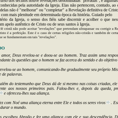
urso dos séculos houve revelações denominadas "privadas", e algumas
conhecidas pela autoridade da Igreja. Elas não pertencem, contudo, ao d
delas não é "melhorar" ou "completar" a
Revelação
definitiva de Crist
a com mais plenitude em determinada época da história. Guiado pelo
ério da Igreja, o senso dos fiéis sabe discernir e acolher o que nes
um apelo autêntico de Cristo ou de seus santos à Igreja.
 fé cristã não pode aceitar "revelações" que pretendam ultrapassar ou corrigir a 
risto é a perfeição. Este é o caso de certas religiões não-cristãs e também de certa
ue se fundamentam em tais "revelações”.
DO
 amor, Deus revelou-se e doou-se ao homem. Traz assim uma resposta
dante às questões que o homem se faz acerca do sentido e do objetivo 
revelou-se ao homem, comunicando-lhe gradualmente seu próprio Mist
e de palavras.
além do testemunho que Deus dá de si mesmo nas coisas criadas, ele
ente aos nossos primeiros pais. Falou-lhes e, depois da queda, pr
e ofereceu-lhes sua aliança.
ez com Noé uma aliança eterna entre Ele e todos os seres
vivos
. Es
 durar o mundo.
s escolheu Abraão e fez uma aliança com ele e sua descendência. D