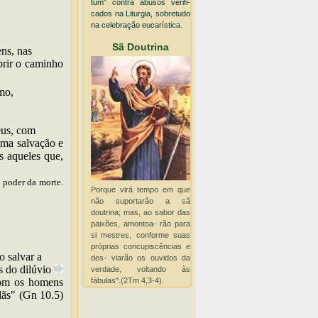
tum" contra abusos verifi-
cados na Liturgia, sobretudo
na celebração eucarística.
Sã Doutrina
ns, nas
brir o caminho
mo,
eus, com
uma salvação e
s aqueles que,
oder da morte.
Porque virá tempo em que
não suportarão a sã
doutrina; mas, ao sabor das
paixões, amontoa- rão para
si mestres, conforme suas
próprias concupiscências e
 salvar a
des- viarão os ouvidos da
is do
dilúvio
verdade, voltando às
fábulas".(2Tm 4,3-4).
com os homens
lãs" (Gn 10.5)