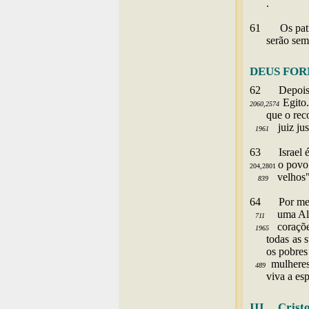
.
61
Os pat
serão sem
DEUS FOR
62
Depoi
Egito.
2060,2574
que o rec
juiz ju
1961
63
Israel
o povo
204,2801
velhos"
839
64
Por
me
uma Alia
711
coraçõ
1965
todas as 
os pobres
mulheres
489
viva a es
III. Cristo