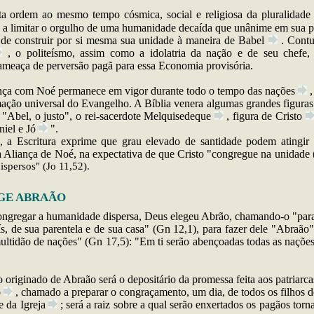
ta ordem ao mesmo tempo cósmica, social e religiosa da pluralidad
e a limitar o orgulho de uma humanidade decaída que unânime em sua
p
a de construir por si mesma sua unidade à maneira de
Babel
. Cont
, o politeísmo, assim como a idolatria da nação e de seu chefe,
ameaça de perversão pagã para essa Economia provisória.
nça com Noé permanece em vigor durante todo o tempo das
nações
,
ção universal do Evangelho. A Bíblia venera algumas grandes figuras
 "Abel, o justo", o rei-sacerdote
Melquisedeque
, figura de
Cristo
niel e
Jó
".
 a Escritura exprime que grau elevado de santidade podem atingir
 Aliança de Noé, na expectativa de que Cristo "congregue na unidade
ispersos" (Jo 11,52).
GE ABRAÃO
ongregar a humanidade dispersa, Deus elegeu Abrão, chamando-o "para
s, de sua parentela e de sua casa" (Gn 12,1), para fazer dele "Abraão",
ltidão de nações" (Gn 17,5): "Em ti serão abençoadas todas as nações
originado de Abraão será o depositário da promessa feita aos patriarca
o
, chamado a preparar o congraçamento, um dia, de todos os filhos 
e da
Igreja
; será a raiz sobre a qual serão enxertados os pagãos tor