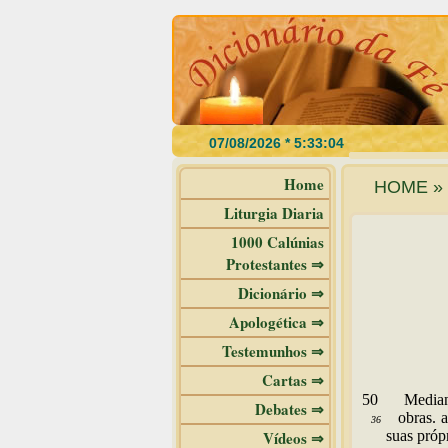
Home
HOME » 
Liturgia Diaria
1000 Calúnias
Protestantes ⇒
Dicionário ⇒
Apologética ⇒
Testemunhos ⇒
Cartas ⇒
50
Media
Debates ⇒
obras. a
36
Vídeos ⇒
suas próp