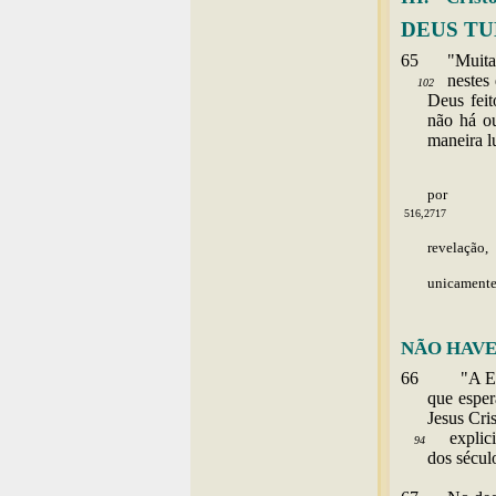
DEUS TU
65
"
Muit
nestes 
102
Deus feit
não há ou
maneira l
Porque em dar
por
516,2717
revelação,
unicament
NÃO HAV
66
"A Ec
que esper
Jesus
Cri
explici
94
dos
sécul