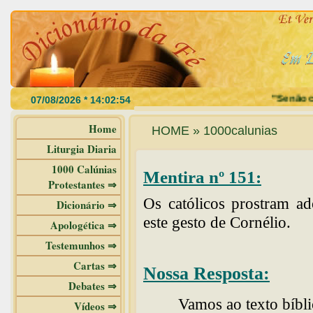
"Se não com
Home
HOME » 1000calunias
Liturgia Diaria
1000 Calúnias
Mentira nº 151:
Protestantes ⇒
Os católicos prostram a
Dicionário ⇒
este gesto de Cornélio.
Apologética ⇒
Testemunhos ⇒
Cartas ⇒
Nossa Resposta:
Debates ⇒
Vamos ao texto bíbli
Vídeos ⇒