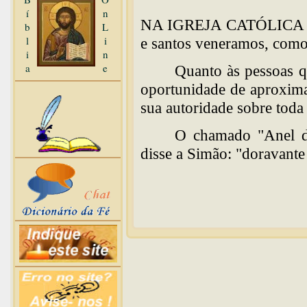
í
n
NA IGREJA CATÓLICA 
b
L
l
i
e santos veneramos, como
i
n
a
e
Quanto às pessoas q
oportunidade de aproxima
sua autoridade sobre toda 
O chamado "Anel do
disse a Simão: "doravante