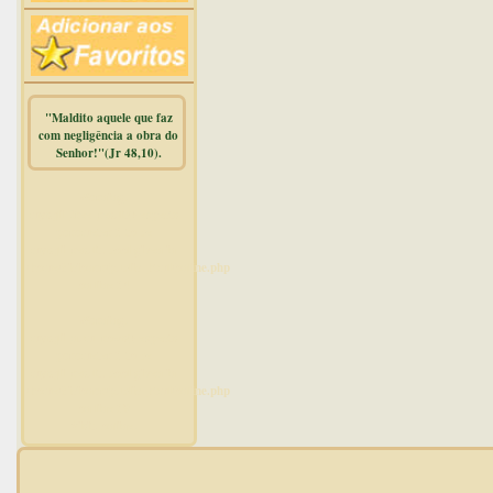
"Maldito aquele que faz
com negligência a obra do
Senhor!"(Jr 48,10).
Warning
:
mysqli_free_result() expects
parameter 1 to be
mysqli_result, bool given in
/home/dicionar/public_html/online.php
on line
14
Warning
:
mysqli_num_rows() expects
parameter 1 to be
mysqli_result, bool given in
/home/dicionar/public_html/online.php
on line
19
Visit. online: