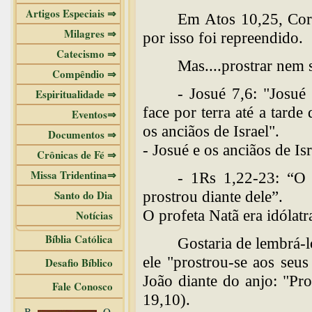
Artigos Especiais ⇒
Em Atos 10,25, Corn
Milagres ⇒
por isso foi repreendido.
Catecismo ⇒
Mas....prostrar nem 
Compêndio ⇒
- Josué 7,6: "Josué
Espiritualidade ⇒
face por terra até a tarde
Eventos⇒
os anciãos de Israel".
Documentos ⇒
- Josué e os anciãos de Is
Crônicas de Fé ⇒
Missa Tridentina⇒
- 1Rs 1,22-23: “O p
Santo do Dia
prostrou diante dele”.
O profeta Natã era idólatr
Notícias
Bíblia Católica
Gostaria de lembrá-
ele "prostrou-se aos seu
Desafio Bíblico
João diante do anjo: "Pro
Fale Conosco
19,10).
B
O