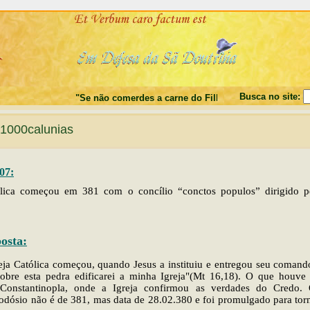
Busca no site:
"Se não comerdes a carne do Filho do Homem, e não bebe
1000calunias
07:
ólica começou em 381 com o concílio “conctos populos” dirigido p
osta:
eja Católica começou, quando Jesus a instituiu e entregou seu comand
sobre esta pedra edificarei a minha Igreja"(Mt 16,18). O que houve
 Constantinopla, onde a Igreja confirmou as verdades do Credo.
dósio não é de 381, mas data de 28.02.380 e foi promulgado para torna