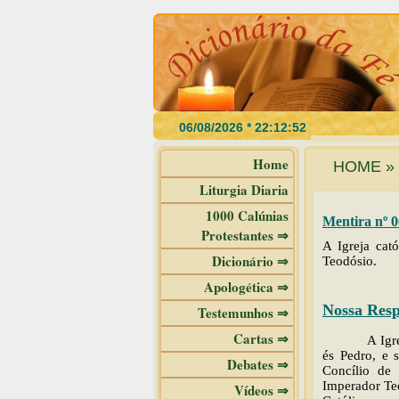
Home
HOME » 
Liturgia Diaria
1000 Calúnias
Mentira nº 0
Protestantes ⇒
A Igreja cat
Dicionário ⇒
Teodósio.
Apologética ⇒
Nossa Resp
Testemunhos ⇒
Cartas ⇒
A Igr
és Pedro, e 
Debates ⇒
Concílio de
Imperador Teo
Vídeos ⇒