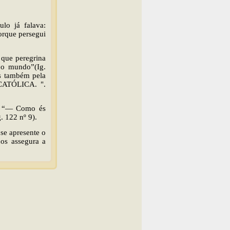
ulo já falava:
orque persegui
 que peregrina
o mundo”(Ig.
as também pela
 CATÓLICA. ".
a: “— Como és
 122 nº 9).
se apresente o
os assegura a