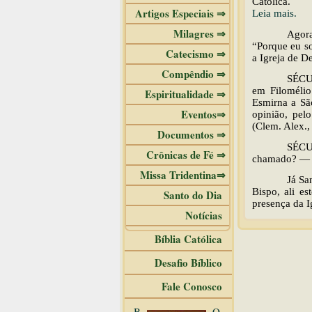
Católica.
Artigos Especiais ⇒
Leia mais.
Milagres ⇒
Agora
“Porque eu s
Catecismo ⇒
a Igreja de D
Compêndio ⇒
SÉCUL
em Filoméli
Espiritualidade ⇒
Esmirna a Sã
Eventos⇒
opinião, pel
(Clem. Alex.,
Documentos ⇒
SÉCU
Crônicas de Fé ⇒
chamado? — C
Missa Tridentina⇒
Já Sa
Bispo, ali e
Santo do Dia
presença da I
Notícias
Bíblia Católica
Desafio Bíblico
Fale Conosco
B
O