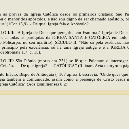
 as provas da Igreja Católica desde os primeiros cristãos: São Pa
ou o menor dos apóstolos, e não sou digno de ser chamado apóstolo, p
eus”(1Cor 15,9). - De qual Igreja fala o Apóstolo?
O I/II: “A Igreja de Deus que peregrina em Esmirna à Igreja de Deus
o e a todas as paróquias da IGREJA SANTA E CATÓLICA em todo 
o Policarpo, no seu martírio); SÉCULO II: “Não só pela essência, m
o princípio pela excelência, só há uma Igreja antiga e é a IGREJA
 deStromata 1.7. c. 15).
LO III: São Piônio (morto em 251) se lê que Polemon o interrog
ristão. — De que igreja? — CATÓLICA” (Ruinart. Acta martyrum pág.
nto Inácio, Bispo de Antioquia (+107 aprox.), escrevia: "Onde quer que 
steja também a comunidade, assim como a presença de Cristo Jesus n
greja Católica" (Aos Esmirnenses 8,2).