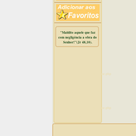
"Maldito aquele que faz
com negligência a obra do
Senhor!"(Jr 48,10).
Warning
:
mysqli_free_result() expects
parameter 1 to be
mysqli_result, bool given in
/home/dicionar/public_html/online.php
on line
14
Warning
:
mysqli_num_rows() expects
parameter 1 to be
mysqli_result, bool given in
/home/dicionar/public_html/online.php
on line
19
Visit. online: