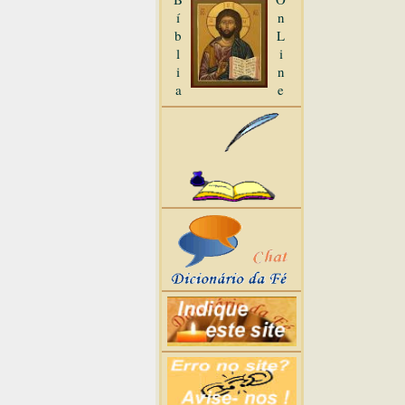
í
n
b
L
l
i
i
n
a
e