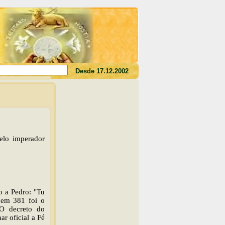
rdes o seu sangue, não tereis a vida em vós"(Jo 6,53)
Desde 17.12.2002
elo imperador
o a Pedro: "Tu
 em 381 foi o
 O decreto do
r oficial a Fé