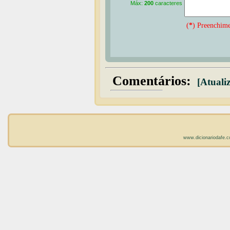
Máx:
200
caracteres
(
*
) Preenchime
Comentários:
[Atualiz
www.dicionariodafe.c