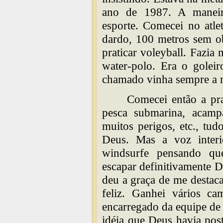
ano de 1987. A maneira
esporte. Comecei no atle
dardo, 100 metros sem ob
praticar voleyball. Fazi
water-polo. Era o golei
chamado vinha sempre a 
Comecei então a pra
pesca submarina, acamp
muitos perigos, etc., tu
Deus. Mas a voz interi
windsurfe pensando qu
escapar definitivamente 
deu a graça de me destac
feliz. Ganhei vários c
encarregado da equipe de 
idéia que Deus havia pos