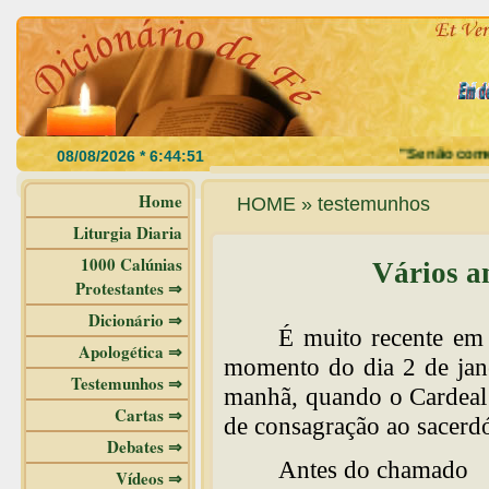
"Se não comerdes 
Home
HOME » testemunhos
Liturgia Diaria
1000 Calúnias
Vários a
Protestantes ⇒
Dicionário ⇒
É muito recente em
Apologética ⇒
momento do dia 2 de jan
Testemunhos ⇒
manhã, quando o Cardeal 
Cartas ⇒
de consagração ao sacerd
Debates ⇒
Antes do chamado
Vídeos ⇒