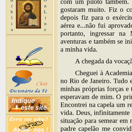
com um piloto também. C
í
n
gostaram muito. Fiz o c
b
L
depois fiz para o exérci
l
i
i
n
aérea e...não fui aprovad
a
e
portanto, ingressar n
aventuras e também se in
a minha vida.
A chegada da vocaçã
Cheguei à Academia
no Rio de Janeiro. Tudo 
minhas próprias forças e 
esperavam de mim. O prim
Encontrei na capela um r
vida. Deus, infinitamente 
situação para semear em 
padre capelão me convid