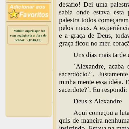
desafio! Dei uma palestr
sabia onde estava esta 
palestra todos começaram
pelos meus. A experiênci
"Maldito aquele que faz
e a graça de Deus, todav
com negligência a obra do
Senhor!"(Jr 48,10).
graça ficou no meu coraç
Warning
:
Uns dias mais tarde
mysqli_free_result() expects
parameter 1 to be
´Alexandre, acaba
mysqli_result, bool given in
/home/dicionar/public_html/online.php
sacerdócio?´. Justament
on line
14
minha mente essa idéia. E
Warning
:
sacerdote?´. Eu respondi: 
mysqli_num_rows() expects
parameter 1 to be
mysqli_result, bool given in
Deus x Alexandre
/home/dicionar/public_html/online.php
on line
19
Aqui começou a luta
Visit. online:
quis de maneira nenhuma
insistindo. Estava na me