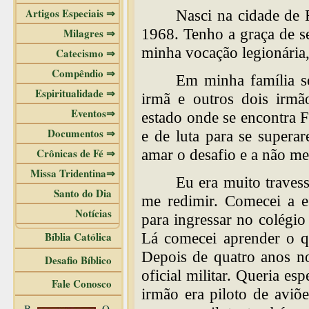
Artigos Especiais ⇒
Nasci na cidade de 
1968. Tenho a graça de s
Milagres ⇒
minha vocação legionária,
Catecismo ⇒
Compêndio ⇒
Em minha família s
Espiritualidade ⇒
irmã e outros dois irmã
Eventos⇒
estado onde se encontra 
Documentos ⇒
e de luta para se supera
Crônicas de Fé ⇒
amar o desafio e a não m
Missa Tridentina⇒
Eu era muito travess
Santo do Dia
me redimir. Comecei a e
Notícias
para ingressar no colégio
Bíblia Católica
Lá comecei aprender o qu
Depois de quatro anos no 
Desafio Bíblico
oficial militar. Queria es
Fale Conosco
irmão era piloto de aviõ
B
O