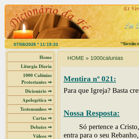
"Se não com
Home
HOME » 1000calunias
Liturgia Diaria
1000 Calúnias
Mentira nº 021:
Protestantes ⇒
Para que Igreja? Basta cre
Dicionário ⇒
Apologética ⇒
Testemunhos ⇒
Nossa Resposta:
Cartas ⇒
Só pertence a Cristo
Debates ⇒
entra para o seu Rebanho,
Vídeos ⇒