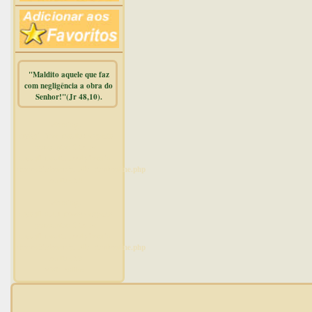
"Maldito aquele que faz
com negligência a obra do
Senhor!"(Jr 48,10).
Warning
:
mysqli_free_result() expects
parameter 1 to be
mysqli_result, bool given in
/home/dicionar/public_html/online.php
on line
14
Warning
:
mysqli_num_rows() expects
parameter 1 to be
mysqli_result, bool given in
/home/dicionar/public_html/online.php
on line
19
Visit. online: