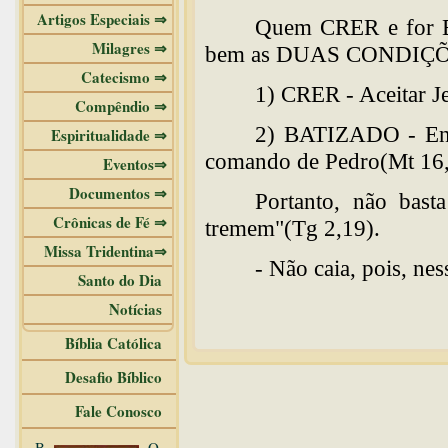
Artigos Especiais ⇒
Quem CRER e for B
Milagres ⇒
bem as DUAS CONDIÇÕ
Catecismo ⇒
1) CRER - Aceitar J
Compêndio ⇒
2) BATIZADO - Ent
Espiritualidade ⇒
comando de Pedro(Mt 16,
Eventos⇒
Documentos ⇒
Portanto, não bas
Crônicas de Fé ⇒
tremem"(Tg 2,19).
Missa Tridentina⇒
- Não caia, pois, nes
Santo do Dia
Notícias
Bíblia Católica
Desafio Bíblico
Fale Conosco
B
O