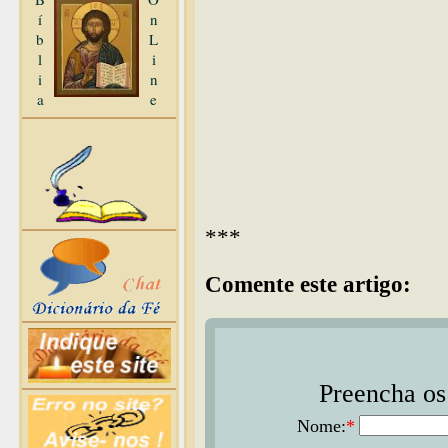
í
n
b
L
l
i
i
n
a
e
***
Comente este artigo:
Preencha os 
Nome:
*