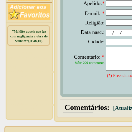
Apelido:
*
E-mail:
*
Religião:
"Maldito aquele que faz
Data nasc.:
com negligência a obra do
Senhor!"(Jr 48,10).
Cidade:
Warning
:
Comentário:
*
mysqli_free_result() expects
parameter 1 to be
Máx:
200
caracteres
mysqli_result, bool given in
/home/dicionar/public_html/online.php
(
*
) Preenchime
on line
14
Warning
:
mysqli_num_rows() expects
parameter 1 to be
mysqli_result, bool given in
/home/dicionar/public_html/online.php
Comentários:
[Atualiz
on line
19
Visit. online: