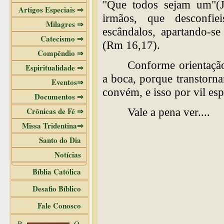
"Que todos sejam um"(J
Artigos Especiais ⇒
irmãos, que desconfie
Milagres ⇒
escândalos, apartando-se
Catecismo ⇒
(Rm 16,17).
Compêndio ⇒
Conforme orientação
Espiritualidade ⇒
a boca, porque transtorna
Eventos⇒
convém, e isso por vil espí
Documentos ⇒
Crônicas de Fé ⇒
Vale a pena ver....
Missa Tridentina⇒
Santo do Dia
Notícias
Bíblia Católica
Desafio Bíblico
Fale Conosco
B
O