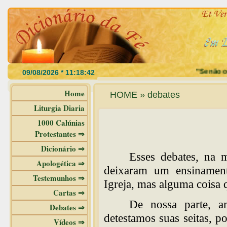
"Se não com
Home
HOME » debates
Liturgia Diaria
1000 Calúnias
Protestantes ⇒
Dicionário ⇒
Esses debates, na m
Apologética ⇒
deixaram um ensinament
Testemunhos ⇒
Igreja, mas alguma coisa 
Cartas ⇒
De nossa parte, a
Debates ⇒
detestamos suas seitas, p
Vídeos ⇒