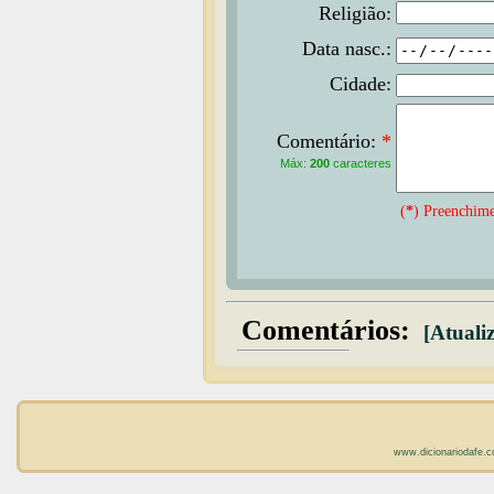
Religião:
Data nasc.:
Cidade:
Comentário:
*
Máx:
200
caracteres
(
*
) Preenchime
Comentários:
[Atualiz
www.dicionariodafe.c