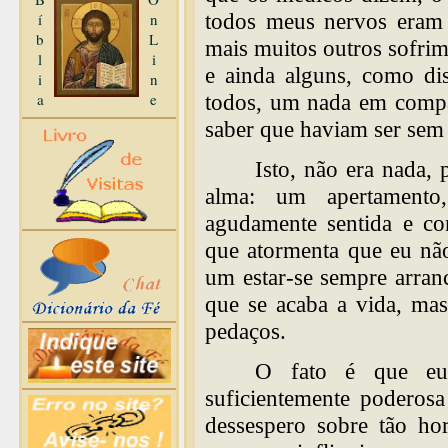
todos meus nervos eram 
í
n
b
L
mais muitos outros sofrim
l
i
e ainda alguns, como di
i
n
a
e
todos, um nada em compa
saber que haviam ser sem 
Isto, não era nada
alma: um apertamento
agudamente sentida e com
que atormenta que eu não
um estar-se sempre arran
que se acaba a vida, ma
pedaços.
O fato é que eu
suficientemente poderosa
dessespero sobre tão ho