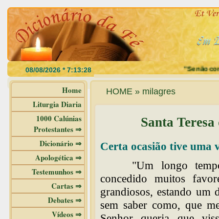
"Se não comerd
Home
HOME » milagres
Liturgia Diaria
1000 Calúnias
Santa Teresa 
Protestantes ⇒
Dicionário ⇒
Certa ocasião tive uma v
Apologética ⇒
"Um longo tempo
Testemunhos ⇒
concedido muitos favo
Cartas ⇒
grandiosos, estando um d
Debates ⇒
sem saber como, que me 
Vídeos ⇒
Senhor queria que vis