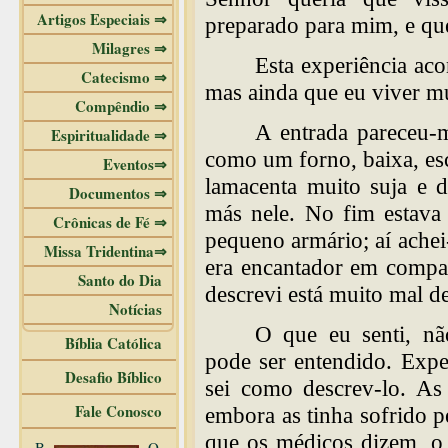
Artigos Especiais ⇒
preparado para mim, e qu
Milagres ⇒
Esta experiência ac
Catecismo ⇒
mas ainda que eu viver mu
Compêndio ⇒
A entrada pareceu-m
Espiritualidade ⇒
como um forno, baixa, esc
Eventos⇒
lamacenta muito suja e d
Documentos ⇒
más nele. No fim estava
Crônicas de Fé ⇒
pequeno armário; aí ache
Missa Tridentina⇒
era encantador em compar
Santo do Dia
descrevi está muito mal de
Notícias
O que eu senti, nã
Bíblia Católica
pode ser entendido. Exp
Desafio Bíblico
sei como descrev-lo. As 
Fale Conosco
embora as tinha sofrido 
que os médicos dizem, o 
B
O