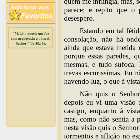
quem me inflingia, mas, 
parece; e repito que o 
desespero.
Estando em tal fétid
"Maldito aquele que faz
consolação, não há onde
com negligência a obra do
Senhor!"(Jr 48,10).
ainda que estava metida 
porque essas paredes, qu
Warning
:
mysqli_free_result() expects
mesmas, e tudo sufoca.
parameter 1 to be
mysqli_result, bool given in
trevas escurissimas. Eu 
/home/dicionar/public_html/online.php
havendo luz, o que à vista
on line
14
Warning
:
Não quis o Senhor
mysqli_num_rows() expects
depois eu vi uma visão d
parameter 1 to be
mysqli_result, bool given in
castigo, enquanto à vis
/home/dicionar/public_html/online.php
on line
19
mas, como não sentia a 
Visit. online:
nesta visão quis o Senhor
tormentos e aflição no es