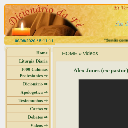
"Se não comerde
Home
HOME » videos
Liturgia Diaria
1000 Calúnias
Alex Jones (ex-pastor)
Protestantes ⇒
Dicionário ⇒
Apologética ⇒
Testemunhos ⇒
Cartas ⇒
Debates ⇒
Vídeos ⇒