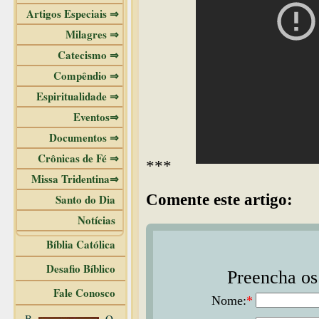
Artigos Especiais ⇒
Milagres ⇒
Catecismo ⇒
Compêndio ⇒
Espiritualidade ⇒
Eventos⇒
Documentos ⇒
Crônicas de Fé ⇒
***
Missa Tridentina⇒
Comente este artigo:
Santo do Dia
Notícias
Bíblia Católica
Desafio Bíblico
Preencha os 
Fale Conosco
Nome:
*
B
O