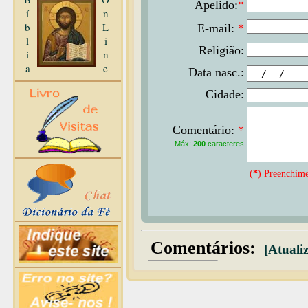
Apelido:
*
í
n
b
L
E-mail:
*
l
i
Religião:
i
n
a
e
Data nasc.:
Cidade:
Comentário:
*
Máx:
200
caracteres
(
*
) Preenchime
Comentários:
[Atualiz