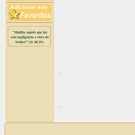
"Maldito aquele que faz
com negligência a obra do
Senhor!"(Jr 48,10).
Warning
:
mysqli_free_result() expects
parameter 1 to be
mysqli_result, bool given in
/home/dicionar/public_html/online.php
on line
14
Warning
:
mysqli_num_rows() expects
parameter 1 to be
mysqli_result, bool given in
/home/dicionar/public_html/online.php
on line
19
Visit. online: